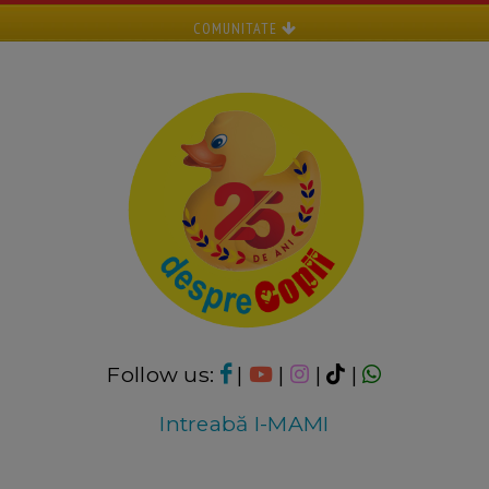
COMUNITATE
Follow us:
|
|
|
|
Intreabă I-MAMI