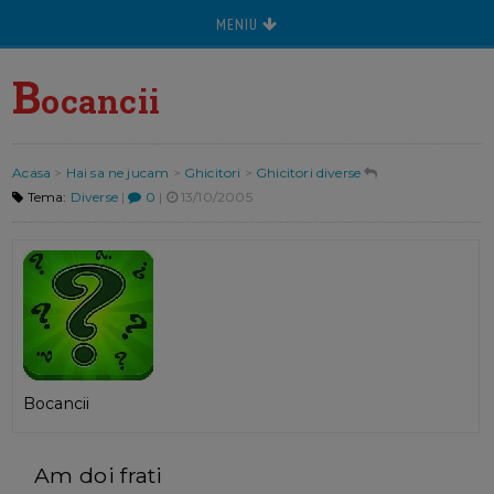
MENIU
B
ocancii
Acasa
>
Hai sa ne jucam
>
Ghicitori
>
Ghicitori diverse
Tema:
Diverse
|
0
|
13/10/2005
Bocancii
Am doi frati