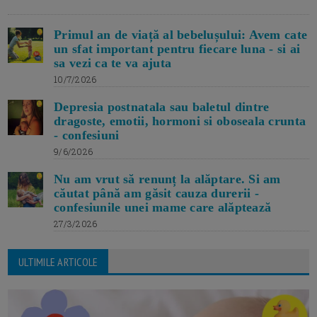
Primul an de viață al bebelușului: Avem cate
un sfat important pentru fiecare luna - si ai
sa vezi ca te va ajuta
10/7/2026
Depresia postnatala sau baletul dintre
dragoste, emotii, hormoni si oboseala crunta
- confesiuni
9/6/2026
Nu am vrut să renunț la alăptare. Si am
căutat până am găsit cauza durerii -
confesiunile unei mame care alăptează
27/3/2026
ULTIMILE ARTICOLE