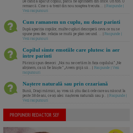
De când a apărut copilul, parcă ne aprindem din orice. Un ton. O
remarcă. Cine s-a trezit din nou noaptea trecuta.... |
Raspunde |
Vezi raspunsuri
Cum ramanem un cuplu, nu doar parinti
După apariția copiilor, multe cupluri descoperă ceva ce nu se
spune prea des: relația se mută pe plan secund. ... |
Raspunde |
Vezi raspunsuri
Copilul simte emotiile care plutesc in aer
intre parinti
Părinții spun deseori: „Noi nu ne certăm în fața copilului.” „Ne
abținem, ca să fie liniște.” „Avem grijă să... |
Raspunde | Vezi
raspunsuri
Naștere naturală sau prin cezariană
Bună, Dragi mămici, aș vrea să știu dacă cele care au născut la
peste 38 de ani, ce ați ales: nașterea naturală sau p... |
Raspunde |
Vezi raspunsuri
PROPUNERI REDACTOR SEF