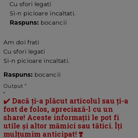
Cu sfori legati
Si-n picioare incaltati.
Raspuns:
bocancii
Am doi frati
Cu sfori legati
Si-n picioare incaltati.
Raspuns:
bocancii
Output "
"
✔️ Dacă ți-a plăcut articolul sau ți-a
fost de folos, apreciază-l cu un
share! Aceste informații le pot fi
utile și altor mămici sau tătici. Îți
mulțumim anticipat! ❣️