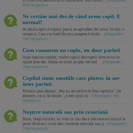
și o sarcină pierduta la 16 săptămâni. Sunt însărc... |
Raspunde |
Vezi raspunsuri
Ne certăm mai des de când avem copil. E
normal?
De când a apărut copilul, parcă ne aprindem din orice. Un ton. O
remarcă. Cine s-a trezit din nou noaptea trecuta.... |
Raspunde |
Vezi raspunsuri
Cum ramanem un cuplu, nu doar parinti
După apariția copiilor, multe cupluri descoperă ceva ce nu se
spune prea des: relația se mută pe plan secund. ... |
Raspunde |
Vezi raspunsuri
Copilul simte emotiile care plutesc in aer
intre parinti
Părinții spun deseori: „Noi nu ne certăm în fața copilului.” „Ne
abținem, ca să fie liniște.” „Avem grijă să... |
Raspunde | Vezi
raspunsuri
Naștere naturală sau prin cezariană
Bună, Dragi mămici, aș vrea să știu dacă cele care au născut la
peste 38 de ani, ce ați ales: nașterea naturală sau p... |
Raspunde |
Vezi raspunsuri