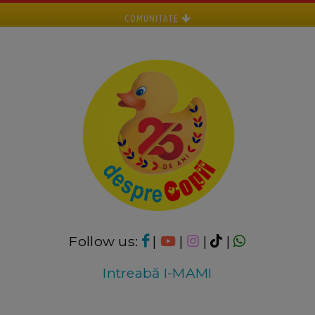
COMUNITATE
Follow us:
|
|
|
|
Intreabă I-MAMI