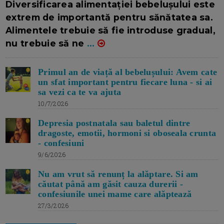
Diversificarea alimentației bebelușului este
extrem de importantă pentru sănătatea sa.
Alimentele trebuie să fie introduse gradual,
nu trebuie să ne
...
Primul an de viață al bebelușului: Avem cate
un sfat important pentru fiecare luna - si ai
sa vezi ca te va ajuta
10/7/2026
Depresia postnatala sau baletul dintre
dragoste, emotii, hormoni si oboseala crunta
- confesiuni
9/6/2026
Nu am vrut să renunț la alăptare. Si am
căutat până am găsit cauza durerii -
confesiunile unei mame care alăptează
27/3/2026