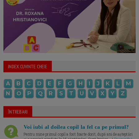
INDEX CUVINTE CHEIE
A
B
C
D
E
F
G
H
I
J
K
L
M
N
O
P
Q
R
S
T
U
V
X
Y
Z
ÎNTREBARI
Voi iubi al doilea copil la fel ca pe primul?
Pentru mine primul copil a fost foarte dorit, după ani de așteptări