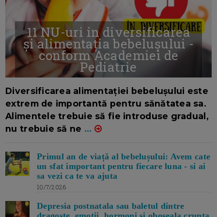
11 NU-uri in diversificarea
și alimentația bebelușului -
conform Academiei de
Pediatrie
16/7/2026
AUTOR: EDITOR DC.
Diversificarea alimentației bebelușului este
extrem de importantă pentru sănătatea sa.
Alimentele trebuie să fie introduse gradual,
nu trebuie să ne
...
Primul an de viață al bebelușului: Avem cate
un sfat important pentru fiecare luna - si ai
sa vezi ca te va ajuta
10/7/2026
Depresia postnatala sau baletul dintre
dragoste, emotii, hormoni si oboseala crunta