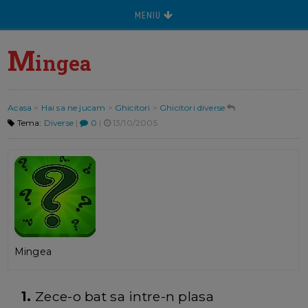
MENIU
M
ingea
Acasa
>
Hai sa ne jucam
>
Ghicitori
>
Ghicitori diverse
Tema:
Diverse
|
0
|
13/10/2005
Mingea
1.
Zece-o bat sa intre-n plasa