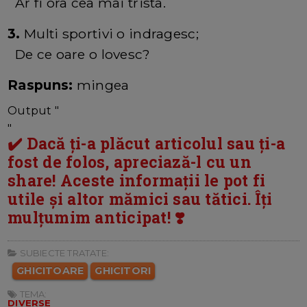
Ar fi ora cea mai trista.
3.
Multi sportivi o indragesc;
De ce oare o lovesc?
Raspuns:
mingea
Output "
"
✔️ Dacă ți-a plăcut articolul sau ți-a
fost de folos, apreciază-l cu un
share! Aceste informații le pot fi
utile și altor mămici sau tătici. Îți
mulțumim anticipat! ❣️
SUBIECTE TRATATE:
GHICITOARE
GHICITORI
TEMA:
DIVERSE