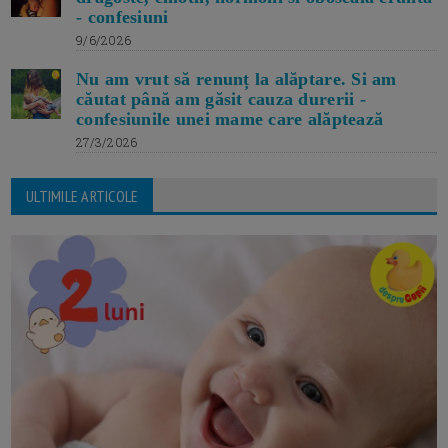
- confesiuni
9/6/2026
Nu am vrut să renunț la alăptare. Si am
căutat până am găsit cauza durerii -
confesiunile unei mame care alăptează
27/3/2026
ULTIMILE ARTICOLE