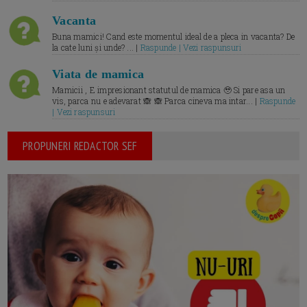
Vacanta
Buna mamici! Cand este momentul ideal de a pleca in vacanta? De
la cate luni și unde? ... |
Raspunde | Vezi raspunsuri
Viata de mamica
Mamicii , E impresionant statutul de mamica 🥹 Si pare asa un
vis, parca nu e adevarat 🙈 🙈 Parca cineva ma intar... |
Raspunde
| Vezi raspunsuri
PROPUNERI REDACTOR SEF