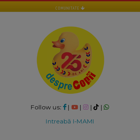
COMUNITATE
Follow us:
|
|
|
|
Intreabă I-MAMI