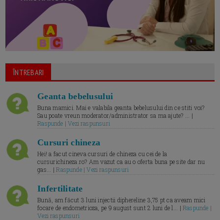
ÎNTREBARI
Geanta bebelusului
Buna mamici. Mai e valabila geanta bebelusului din ce stiti voi?
Sau poate vreun moderator/administrator sa ma ajute? ... |
Raspunde | Vezi raspunsuri
Cursuri chineza
Hei! a facut cineva cursuri de chineza cu cei de la
cursurichineza.ro? Am vazut ca au o oferta buna pe site dar nu
gas... |
Raspunde | Vezi raspunsuri
Infertilitate
Bună, am făcut 3 luni injectii diphereline 3,75 pt ca aveam mici
focare de endometrioza, pe 9 august sunt 2 luni de l... |
Raspunde |
Vezi raspunsuri