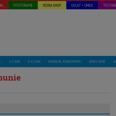
AL
FITOTERAPIE
VEDRA SHOP
USCAT + UMED
TESTARE
L
1-3 ANI
4-12 ANI
FAMILIE, PARENTING
EDUCATIE
S
nunie