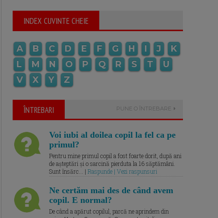
INDEX CUVINTE CHEIE
A
B
C
D
E
F
G
H
I
J
K
L
M
N
O
P
Q
R
S
T
U
V
X
Y
Z
ÎNTREBARI
PUNE O ÎNTREBARE
Voi iubi al doilea copil la fel ca pe
primul?
Pentru mine primul copil a fost foarte dorit, după ani
de așteptări și o sarcină pierduta la 16 săptămâni.
Sunt însărc... |
Raspunde | Vezi raspunsuri
Ne certăm mai des de când avem
copil. E normal?
De când a apărut copilul, parcă ne aprindem din