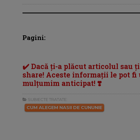
Pagini:
✔️ Dacă ți-a plăcut articolul sau ț
share! Aceste informații le pot fi u
mulțumim anticipat! ❣️
SUBIECTE TRATATE:
CUM ALEGEM NASII DE CUNUNIE