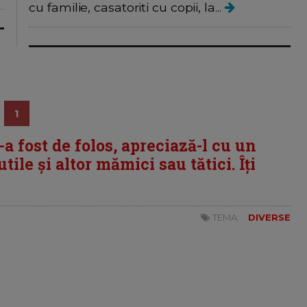
cu familie, casatoriti cu copii, la...
1
i-a fost de folos, apreciază-l cu un
tile și altor mămici sau tătici. Îți
TEMA:
DIVERSE