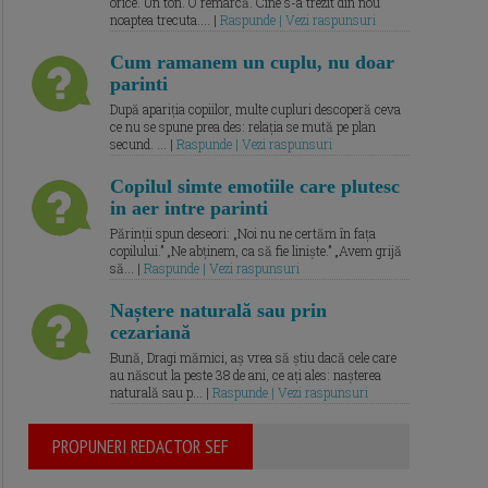
orice. Un ton. O remarcă. Cine s-a trezit din nou
noaptea trecuta.... |
Raspunde | Vezi raspunsuri
Cum ramanem un cuplu, nu doar
parinti
După apariția copiilor, multe cupluri descoperă ceva
ce nu se spune prea des: relația se mută pe plan
secund. ... |
Raspunde | Vezi raspunsuri
Copilul simte emotiile care plutesc
in aer intre parinti
Părinții spun deseori: „Noi nu ne certăm în fața
copilului.” „Ne abținem, ca să fie liniște.” „Avem grijă
să... |
Raspunde | Vezi raspunsuri
Naștere naturală sau prin
cezariană
Bună, Dragi mămici, aș vrea să știu dacă cele care
au născut la peste 38 de ani, ce ați ales: nașterea
naturală sau p... |
Raspunde | Vezi raspunsuri
PROPUNERI REDACTOR SEF