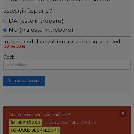
aștepți răspuns?
DA (este întrebare)
NU (nu este întrebare)
Introdu codul de validare rosu in casuta de cod:
0216026
Cod:
Ai o întrebare pentru alte mămici?
ÎNTREABĂ AICI
la rubrica de întrebări SAU pe
FORUMUL DESPRECOPII