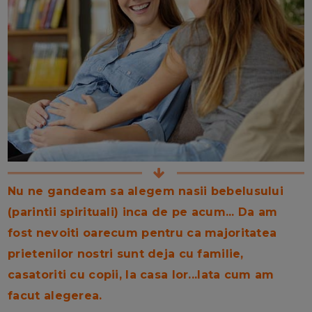
Nu ne gandeam sa alegem nasii bebelusului
(parintii spirituali) inca de pe acum... Da am
fost nevoiti oarecum pentru ca majoritatea
prietenilor nostri sunt deja cu familie,
casatoriti cu copii, la casa lor...Iata cum am
facut alegerea.