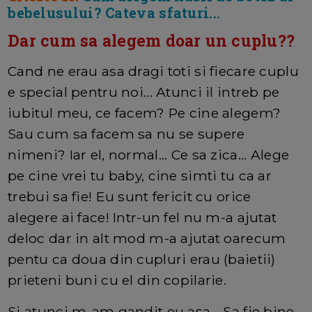
bebelusului? Cateva sfaturi...
Dar cum sa alegem doar un cuplu??
Cand ne erau asa dragi toti si fiecare cuplu
e special pentru noi... Atunci il intreb pe
iubitul meu, ce facem? Pe cine alegem?
Sau cum sa facem sa nu se supere
nimeni? Iar el, normal... Ce sa zica... Alege
pe cine vrei tu baby, cine simti tu ca ar
trebui sa fie! Eu sunt fericit cu orice
alegere ai face! Intr-un fel nu m-a ajutat
deloc dar in alt mod m-a ajutat oarecum
pentu ca doua din cupluri erau (baietii)
prieteni buni cu el din copilarie.
Si atunci m-am gandit eu asa... Sa fie bine