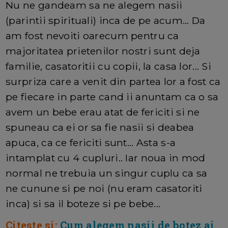
Nu ne gandeam sa ne alegem nasii
(parintii spirituali) inca de pe acum... Da
am fost nevoiti oarecum pentru ca
majoritatea prietenilor nostri sunt deja
familie, casatoritii cu copii, la casa lor... Si
surpriza care a venit din partea lor a fost ca
pe fiecare in parte cand ii anuntam ca o sa
avem un bebe erau atat de fericiti si ne
spuneau ca ei or sa fie nasii si deabea
apuca, ca ce fericiti sunt... Asta s-a
intamplat cu 4 cupluri.. Iar noua in mod
normal ne trebuia un singur cuplu ca sa
ne cunune si pe noi (nu eram casatoriti
inca) si sa il boteze si pe bebe...
Citeste si:
Cum alegem nasii de botez ai