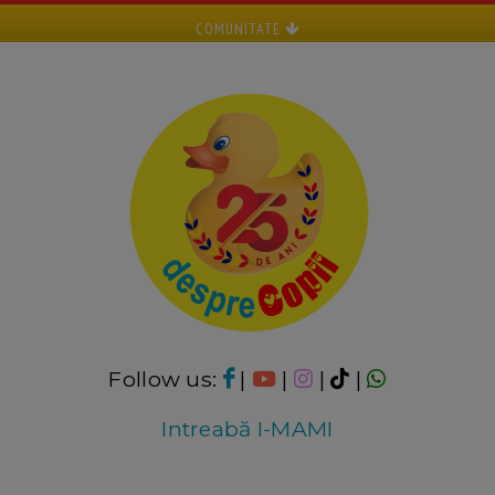
COMUNITATE
Follow us:
|
|
|
|
Intreabă I-MAMI