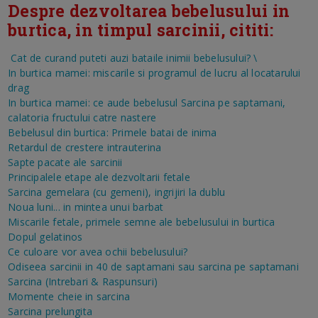
Despre dezvoltarea bebelusului in
burtica, in timpul sarcinii, cititi:
Cat de curand puteti auzi bataile inimii bebelusului?
\
In burtica mamei: miscarile si programul de lucru al locatarului
drag
In burtica mamei: ce aude bebelusul
Sarcina pe saptamani,
calatoria fructului catre nastere
Bebelusul din burtica: Primele batai de inima
Retardul de crestere intrauterina
Sapte pacate ale sarcinii
Principalele etape ale dezvoltarii fetale
Sarcina gemelara (cu gemeni), ingrijiri la dublu
Noua luni... in mintea unui barbat
Miscarile fetale, primele semne ale bebelusului in burtica
Dopul gelatinos
Ce culoare vor avea ochii bebelusului?
Odiseea sarcinii in 40 de saptamani sau sarcina pe saptamani
Sarcina (Intrebari & Raspunsuri)
Momente cheie in sarcina
Sarcina prelungita