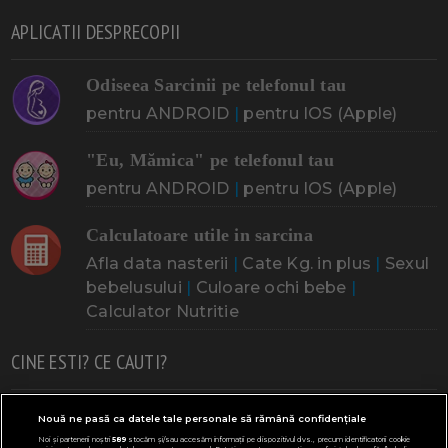
APLICATII DESPRECOPII
Odiseea Sarcinii pe telefonul tau
pentru ANDROID
|
pentru IOS (Apple)
"Eu, Mămica" pe telefonul tau
pentru ANDROID
|
pentru IOS (Apple)
Calculatoare utile in sarcina
Afla data nasterii
|
Cate Kg. in plus
|
Sexul
bebelusului
|
Culoare ochi bebe
|
Calculator Nutritie
CINE ESTI? CE CAUTI?
Doresc un copil
Adoptia
Probleme cu sarcina
Nouă ne pasă ca datele tale personale să rămână confidențiale
Noi și partenerii noștri
589
stocăm și/sau accesăm informații pe dispozitivul dvs., precum identificatorii cookie
Urmeaza sa nasc
Probleme alaptare
Bebe plange