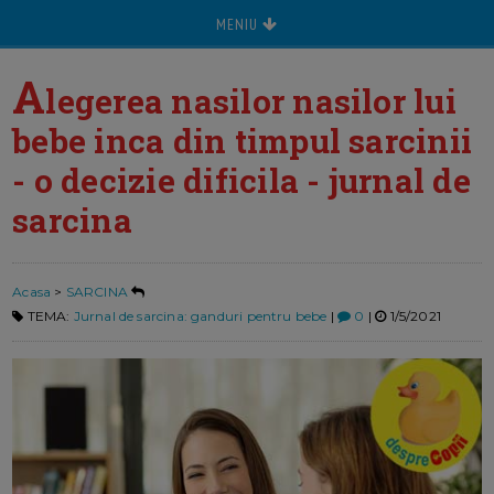
MENIU
A
legerea nasilor nasilor lui
bebe inca din timpul sarcinii
- o decizie dificila - jurnal de
sarcina
Acasa
>
SARCINA
TEMA:
Jurnal de sarcina: ganduri pentru bebe
|
0
|
1/5/2021