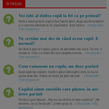
ÎNTREBARI
Voi iubi al doilea copil la fel ca pe primul?
Pentru mine primul copil a fost foarte dorit, după ani de așteptări
și o sarcină pierduta la 16 săptămâni. Sunt însărc... |
Raspunde |
Vezi raspunsuri
Ne certăm mai des de când avem copil. E
normal?
De când a apărut copilul, parcă ne aprindem din orice. Un ton. O
remarcă. Cine s-a trezit din nou noaptea trecuta.... |
Raspunde |
Vezi raspunsuri
Cum ramanem un cuplu, nu doar parinti
După apariția copiilor, multe cupluri descoperă ceva ce nu se
spune prea des: relația se mută pe plan secund. ... |
Raspunde |
Vezi raspunsuri
Copilul simte emotiile care plutesc in aer
intre parinti
Părinții spun deseori: „Noi nu ne certăm în fața copilului.” „Ne
abținem, ca să fie liniște.” „Avem grijă să... |
Raspunde | Vezi
raspunsuri