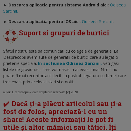
► Descarca aplicatia pentru sisteme Android aici:
Odiseea
Sarcinii.
►
Descarca aplicatia pentru IOS aici:
Odiseea Sarcinii.
Suport si grupuri de burtici
Sfatul nostru este sa comunicati cu colegele de generatie. La
Desprecopii avem sute de generatii de burtici care au legat o
prietenie speciala.
In sectiunea Odiseea Sarcinii,
veti gasi
listele de gravidute - care vor naste in aceeasi luna. Nimic nu
poate fi mai reconfortant decit sa pastrati legatura cu femei care
trec exact prin aceleasi stari si emotii.
autor: Desprecopii - toate drepturile rezervate (c) 2020
✔️ Dacă ți-a plăcut articolul sau ți-a
fost de folos, apreciază-l cu un
share! Aceste informații le pot fi
utile și altor mămici sau tătici. Îți