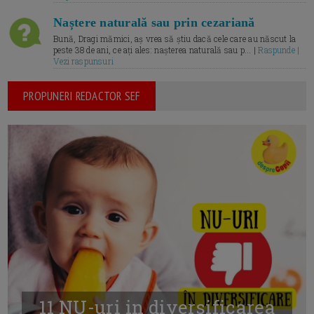
Naștere naturală sau prin cezariană
Bună, Dragi mămici, aș vrea să știu dacă cele care au născut la
peste 38 de ani, ce ați ales: nașterea naturală sau p... |
Raspunde |
Vezi raspunsuri
PROPUNERI REDACTOR SEF
11 NU-uri in diversificarea