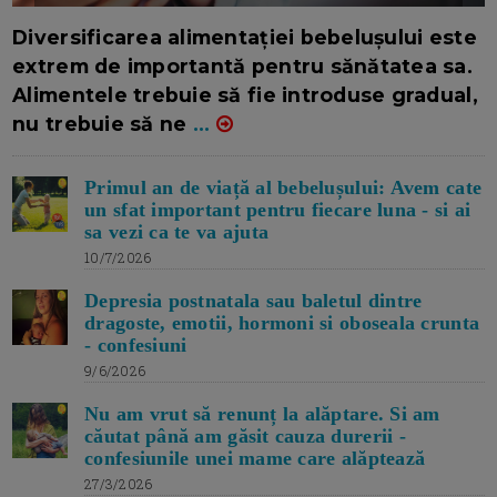
16/7/2026
AUTOR: EDITOR DC.
Diversificarea alimentației bebelușului este
extrem de importantă pentru sănătatea sa.
Alimentele trebuie să fie introduse gradual,
nu trebuie să ne
...
Primul an de viață al bebelușului: Avem cate
un sfat important pentru fiecare luna - si ai
sa vezi ca te va ajuta
10/7/2026
Depresia postnatala sau baletul dintre
dragoste, emotii, hormoni si oboseala crunta
- confesiuni
9/6/2026
Nu am vrut să renunț la alăptare. Si am
căutat până am găsit cauza durerii -
confesiunile unei mame care alăptează
27/3/2026