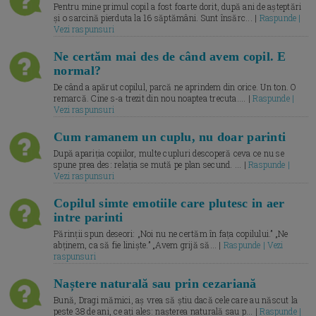
Pentru mine primul copil a fost foarte dorit, după ani de așteptări
și o sarcină pierduta la 16 săptămâni. Sunt însărc... |
Raspunde |
Vezi raspunsuri
Ne certăm mai des de când avem copil. E
normal?
De când a apărut copilul, parcă ne aprindem din orice. Un ton. O
remarcă. Cine s-a trezit din nou noaptea trecuta.... |
Raspunde |
Vezi raspunsuri
Cum ramanem un cuplu, nu doar parinti
După apariția copiilor, multe cupluri descoperă ceva ce nu se
spune prea des: relația se mută pe plan secund. ... |
Raspunde |
Vezi raspunsuri
Copilul simte emotiile care plutesc in aer
intre parinti
Părinții spun deseori: „Noi nu ne certăm în fața copilului.” „Ne
abținem, ca să fie liniște.” „Avem grijă să... |
Raspunde | Vezi
raspunsuri
Naștere naturală sau prin cezariană
Bună, Dragi mămici, aș vrea să știu dacă cele care au născut la
peste 38 de ani, ce ați ales: nașterea naturală sau p... |
Raspunde |