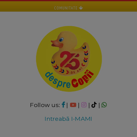
COMUNITATE
Follow us:
|
|
|
|
Intreabă I-MAMI