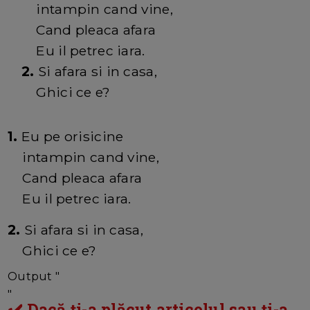
intampin cand vine,
Cand pleaca afara
Eu il petrec iara.
2.
Si afara si in casa,
Ghici ce e?
1.
Eu pe orisicine
intampin cand vine,
Cand pleaca afara
Eu il petrec iara.
2.
Si afara si in casa,
Ghici ce e?
Output "
"
✔️ Dacă ți-a plăcut articolul sau ți-a