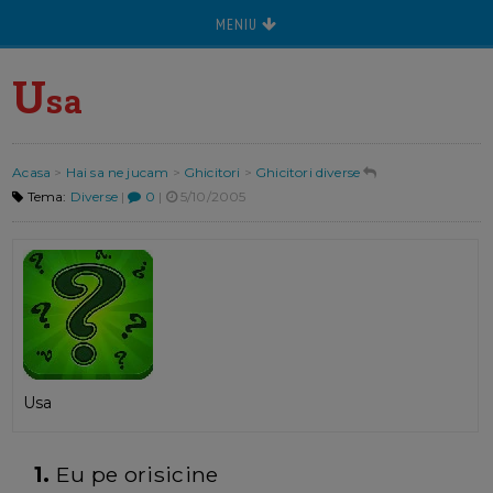
MENIU
U
sa
Acasa
>
Hai sa ne jucam
>
Ghicitori
>
Ghicitori diverse
Tema:
Diverse
|
0
|
5/10/2005
Usa
1.
Eu pe orisicine