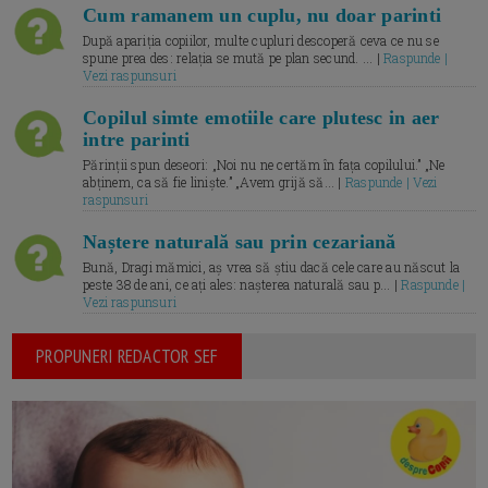
Cum ramanem un cuplu, nu doar parinti
După apariția copiilor, multe cupluri descoperă ceva ce nu se
spune prea des: relația se mută pe plan secund. ... |
Raspunde |
Vezi raspunsuri
Copilul simte emotiile care plutesc in aer
intre parinti
Părinții spun deseori: „Noi nu ne certăm în fața copilului.” „Ne
abținem, ca să fie liniște.” „Avem grijă să... |
Raspunde | Vezi
raspunsuri
Naștere naturală sau prin cezariană
Bună, Dragi mămici, aș vrea să știu dacă cele care au născut la
peste 38 de ani, ce ați ales: nașterea naturală sau p... |
Raspunde |
Vezi raspunsuri
PROPUNERI REDACTOR SEF