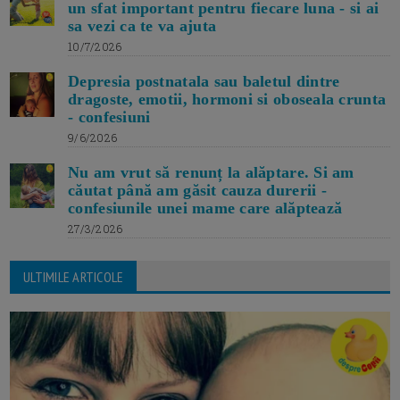
un sfat important pentru fiecare luna - si ai
sa vezi ca te va ajuta
10/7/2026
Depresia postnatala sau baletul dintre
dragoste, emotii, hormoni si oboseala crunta
- confesiuni
9/6/2026
Nu am vrut să renunț la alăptare. Si am
căutat până am găsit cauza durerii -
confesiunile unei mame care alăptează
27/3/2026
ULTIMILE ARTICOLE