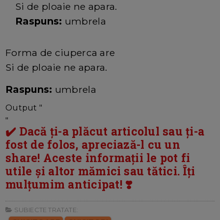
Si de ploaie ne apara.
Raspuns:
umbrela
Forma de ciuperca are
Si de ploaie ne apara.
Raspuns:
umbrela
Output "
"
✔️ Dacă ți-a plăcut articolul sau ți-a
fost de folos, apreciază-l cu un
share! Aceste informații le pot fi
utile și altor mămici sau tătici. Îți
mulțumim anticipat! ❣️
SUBIECTE TRATATE: