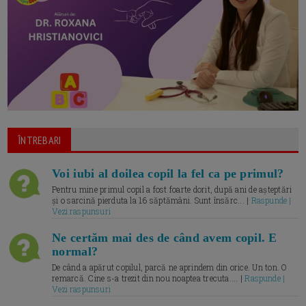
ÎNTREBARI
Voi iubi al doilea copil la fel ca pe primul?
Pentru mine primul copil a fost foarte dorit, după ani de așteptări
și o sarcină pierduta la 16 săptămâni. Sunt însărc... |
Raspunde |
Vezi raspunsuri
Ne certăm mai des de când avem copil. E
normal?
De când a apărut copilul, parcă ne aprindem din orice. Un ton. O
remarcă. Cine s-a trezit din nou noaptea trecuta.... |
Raspunde |
Vezi raspunsuri