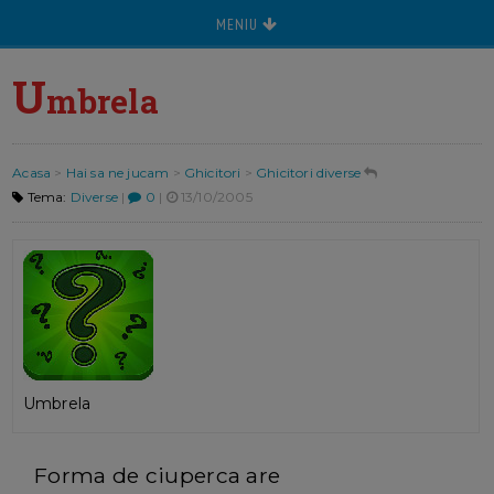
MENIU
U
mbrela
Acasa
>
Hai sa ne jucam
>
Ghicitori
>
Ghicitori diverse
Tema:
Diverse
|
0
|
13/10/2005
Umbrela
Forma de ciuperca are