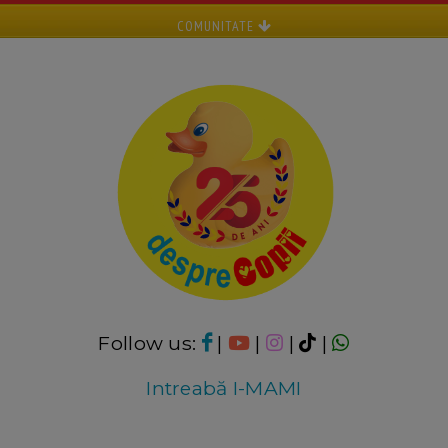
COMUNITATE
Follow us:
|
|
|
|
Intreabă I-MAMI