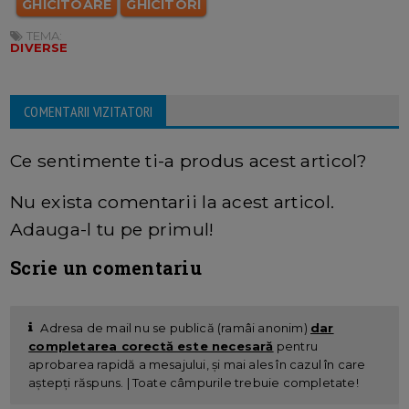
GHICITOARE
GHICITORI
TEMA:
DIVERSE
COMENTARII VIZITATORI
Ce sentimente ti-a produs acest articol?
Nu exista comentarii la acest articol.
Adauga-l tu pe primul!
Scrie un comentariu
Adresa de mail nu se publică (ramâi anonim)
dar
completarea corectă este necesară
pentru
aprobarea rapidă a mesajului, și mai ales în cazul în care
aștepți răspuns. | Toate câmpurile trebuie completate!