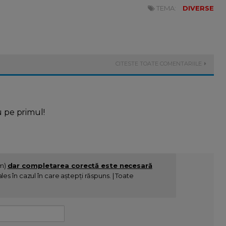
TEMA:
DIVERSE
CITESTE TOATE COMENTARIILE
u pe primul!
im)
dar completarea corectă este necesară
es în cazul în care aștepți răspuns. | Toate