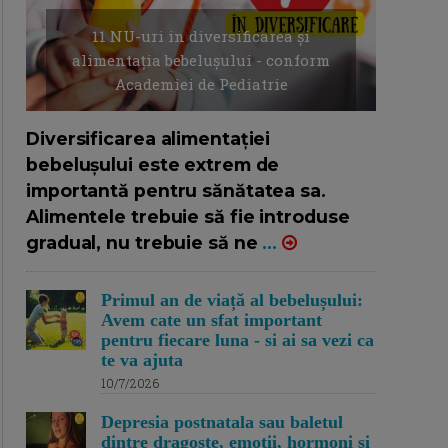
11 NU-uri in diversificarea și
alimentația bebelușului - conform
Academiei de Pediatrie
16/7/2026
AUTOR: EDITOR DC.
Diversificarea alimentației
bebelușului este extrem de
importantă pentru sănătatea sa.
Alimentele trebuie să fie introduse
gradual, nu trebuie să ne
...
Primul an de viață al bebelușului:
Avem cate un sfat important
pentru fiecare luna - si ai sa vezi ca
te va ajuta
10/7/2026
Depresia postnatala sau baletul
dintre dragoste, emotii, hormoni si