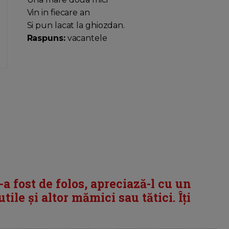
Vin in fiecare an
Si pun lacat la ghiozdan.
Raspuns:
vacantele
i-a fost de folos, apreciază-l cu un
tile și altor mămici sau tătici. Îți