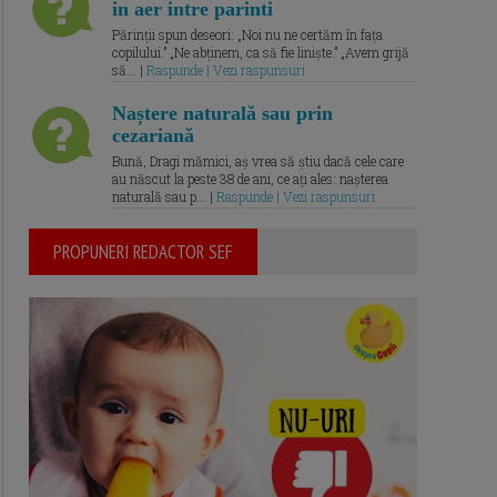
in aer intre parinti
Părinții spun deseori: „Noi nu ne certăm în fața
copilului.” „Ne abținem, ca să fie liniște.” „Avem grijă
să... |
Raspunde | Vezi raspunsuri
Naștere naturală sau prin
cezariană
Bună, Dragi mămici, aș vrea să știu dacă cele care
au născut la peste 38 de ani, ce ați ales: nașterea
naturală sau p... |
Raspunde | Vezi raspunsuri
PROPUNERI REDACTOR SEF