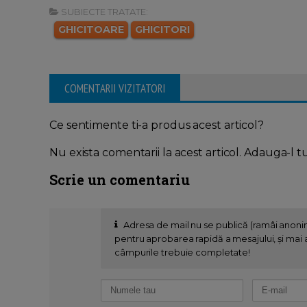
SUBIECTE TRATATE:
GHICITOARE
GHICITORI
COMENTARII VIZITATORI
Ce sentimente ti-a produs acest articol?
Nu exista comentarii la acest articol. Adauga-l t
Scrie un comentariu
Adresa de mail nu se publică (ramâi anon
pentru aprobarea rapidă a mesajului, și mai al
câmpurile trebuie completate!