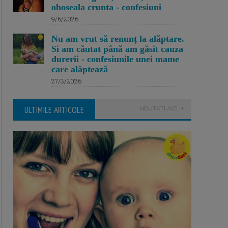
oboseala crunta - confesiuni
9/6/2026
Nu am vrut să renunț la alăptare.
Si am căutat până am găsit cauza
durerii - confesiunile unei mame
care alăptează
27/3/2026
ULTIMILE ARTICOLE
NOUTATI AICI