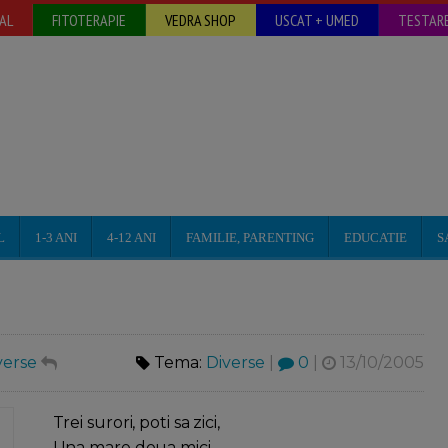
AL
FITOTERAPIE
VEDRA SHOP
USCAT + UMED
TESTARE
L
1-3 ANI
4-12 ANI
FAMILIE, PARENTING
EDUCATIE
S
verse
Tema:
Diverse
|
0
|
13/10/2005
Trei surori, poti sa zici,
Una mare doua mici