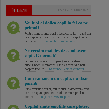
ÎNTREBARI
PUNE O ÎNTREBARE
Voi iubi al doilea copil la fel ca pe
primul?
Pentru mine primul copil a fost foarte dorit, după ani
de așteptări și o sarcină pierduta la 16 săptămâni.
Sunt însărc... |
Raspunde | Vezi raspunsuri
Ne certăm mai des de când avem
copil. E normal?
De când a apărut copilul, parcă ne aprindem din
orice. Un ton. O remarcă. Cine s-a trezit din nou
noaptea trecuta.... |
Raspunde | Vezi raspunsuri
Cum ramanem un cuplu, nu doar
parinti
După apariția copiilor, multe cupluri descoperă ceva
ce nu se spune prea des: relația se mută pe plan
secund. ... |
Raspunde | Vezi raspunsuri
Copilul simte emotiile care plutesc