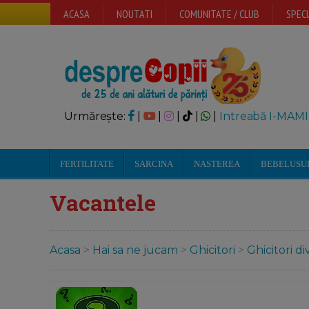
ACASA
NOUTATI
COMUNITATE / CLUB
SPECI
Urmărește:
|
|
|
|
|
Intreabă I-MAMI
FERTILITATE
SARCINA
NASTEREA
BEBELUSU
Vacantele
Acasa
>
Hai sa ne jucam
>
Ghicitori
>
Ghicitori di