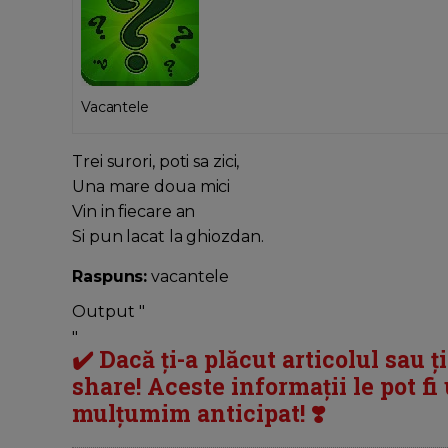
Vacantele
Trei surori, poti sa zici,
Una mare doua mici
Vin in fiecare an
Si pun lacat la ghiozdan.
Raspuns:
vacantele
Output "
"
✔️ Dacă ți-a plăcut articolul sau ț
share! Aceste informații le pot fi u
mulțumim anticipat! ❣️