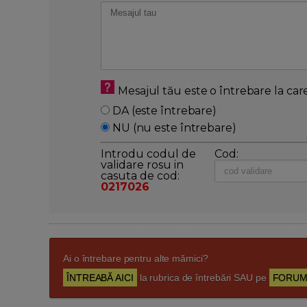
Mesajul tău este o întrebare la car
DA (este întrebare)
NU (nu este întrebare)
Introdu codul de
Cod:
validare rosu in
casuta de cod:
0217026
Ai o întrebare pentru alte mămici?
ÎNTREABĂ AICI
la rubrica de întrebări SAU pe
FORUM