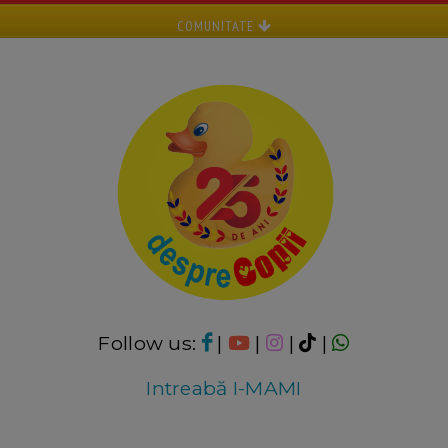
COMUNITATE
Follow us:
|
|
|
|
Intreabă I-MAMI