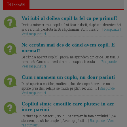
ÎNTREBARI
Voi iubi al doilea copil la fel ca pe primul?
Pentru mine primul copil a fost foarte dorit, după ani de așteptări
și o sarcină pierduta la 16 săptămâni. Sunt însărc... |
Raspunde |
Vezi raspunsuri
Ne certăm mai des de când avem copil. E
normal?
De când a apărut copilul, parcă ne aprindem din orice. Un ton. O
remarcă. Cine s-a trezit din nou noaptea trecuta.... |
Raspunde |
Vezi raspunsuri
Cum ramanem un cuplu, nu doar parinti
După apariția copiilor, multe cupluri descoperă ceva ce nu se
spune prea des: relația se mută pe plan secund. ... |
Raspunde |
Vezi raspunsuri
Copilul simte emotiile care plutesc in aer
intre parinti
Părinții spun deseori: „Noi nu ne certăm în fața copilului.” „Ne
abținem, ca să fie liniște.” „Avem grijă să... |
Raspunde | Vezi
raspunsuri