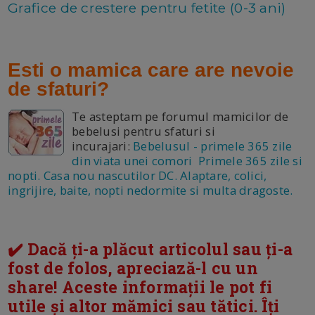
Grafice de crestere pentru fetite (0-3 ani)
Esti o mamica care are nevoie
de sfaturi?
Te asteptam pe forumul mamicilor de
bebelusi pentru sfaturi si
incurajari:
Bebelusul - primele 365 zile
din viata unei comori Primele 365 zile si
nopti. Casa nou nascutilor DC. Alaptare, colici,
ingrijire, baite, nopti nedormite si multa dragoste.
✔️ Dacă ți-a plăcut articolul sau ți-a
fost de folos, apreciază-l cu un
share! Aceste informații le pot fi
utile și altor mămici sau tătici. Îți