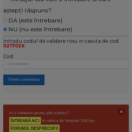
aștepți răspuns?
DA (este întrebare)
NU (nu este întrebare)
Introdu codul de validare rosu in casuta de cod:
0217026
Cod:
Ai o întrebare pentru alte mămici?
ÎNTREABĂ AICI
la rubrica de întrebări SAU pe
FORUMUL DESPRECOPII