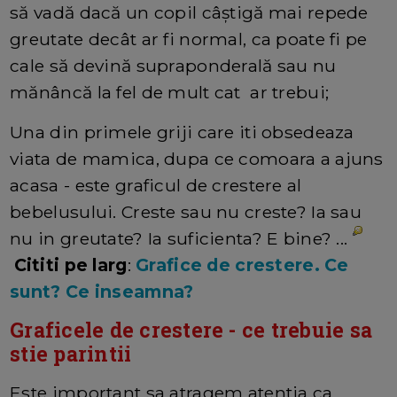
să vadă dacă un copil câștigă mai repede
greutate decât ar fi normal, ca poate fi pe
cale să devină supraponderală sau nu
mănâncă la fel de mult cat ar trebui;
Una din primele griji care iti obsedeaza
viata de mamica, dupa ce comoara a ajuns
acasa - este graficul de crestere al
bebelusului. Creste sau nu creste? Ia sau
nu in greutate? Ia suficienta? E bine? ...
Cititi pe larg
:
Grafice de crestere. Ce
sunt? Ce inseamna?
Graficele de crestere - ce trebuie sa
stie parintii
Este important sa atragem atentia ca