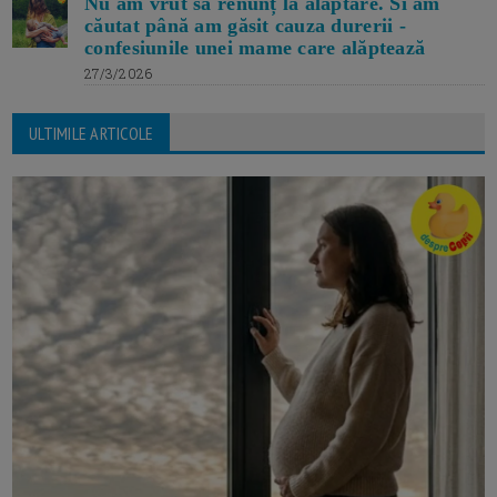
Nu am vrut să renunț la alăptare. Si am
căutat până am găsit cauza durerii -
confesiunile unei mame care alăptează
27/3/2026
ULTIMILE ARTICOLE