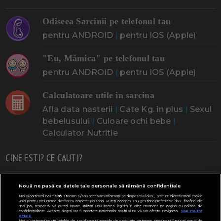
Odiseea Sarcinii pe telefonul tau
pentru ANDROID
|
pentru IOS (Apple)
"Eu, Mămica" pe telefonul tau
pentru ANDROID
|
pentru IOS (Apple)
Calculatoare utile in sarcina
Afla data nasterii
|
Cate Kg. in plus
|
Sexul
bebelusului
|
Culoare ochi bebe
|
Calculator Nutritie
CINE ESTI? CE CAUTI?
Doresc un copil
Adoptia
Probleme cu sarcina
Nouă ne pasă ca datele tale personale să rămână confidențiale
Noi și partenerii noștri
589
stocăm și/sau accesăm informații pe dispozitivul dvs., precum identificatorii cookie
Urmeaza sa nasc
Probleme alaptare
Bebe plange
unici pentru prelucrarea datelor cu caracter personal. Puteți accepta sau gestiona preferințele dvs. făcând clic
mai jos, respectiv vă puteți opune utilizării unui interes legitim în orice moment pe pagina cu politica de
confidențialitate. Aceste alegeri vor fi raportate partenerilor noștri și nu vă vor afecta navigarea.
Mai multe
Bebe febra
Caut bona
Cresa, Gradinta
detalii
Noi si partenerii nostri (retelele de socializare si agentiile de publicitate partenere, precum si furnizorii nostri de