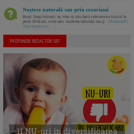
Naștere naturală sau prin cezariană
Bună, Dragi mămici, aș vrea să știu dacă cele care au născut la
peste 38 de ani, ce ați ales: nașterea naturală sau p... |
Raspunde |
Vezi raspunsuri
PROPUNERI REDACTOR SEF
11 NU-uri in diversificarea