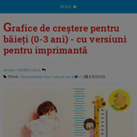
MENIU
G
rafice de creștere pentru
băieți (0-3 ani) - cu versiuni
pentru imprimantă
Acasa
>
BEBELUSUL
TEMA:
Dezvoltarea nou-nascutului
|
0
|
3/3/2025