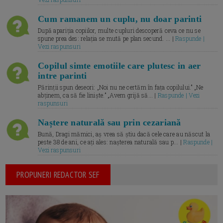
Cum ramanem un cuplu, nu doar parinti
După apariția copiilor, multe cupluri descoperă ceva ce nu se
spune prea des: relația se mută pe plan secund. ... |
Raspunde |
Vezi raspunsuri
Copilul simte emotiile care plutesc in aer
intre parinti
Părinții spun deseori: „Noi nu ne certăm în fața copilului.” „Ne
abținem, ca să fie liniște.” „Avem grijă să... |
Raspunde | Vezi
raspunsuri
Naștere naturală sau prin cezariană
Bună, Dragi mămici, aș vrea să știu dacă cele care au născut la
peste 38 de ani, ce ați ales: nașterea naturală sau p... |
Raspunde |
Vezi raspunsuri
PROPUNERI REDACTOR SEF