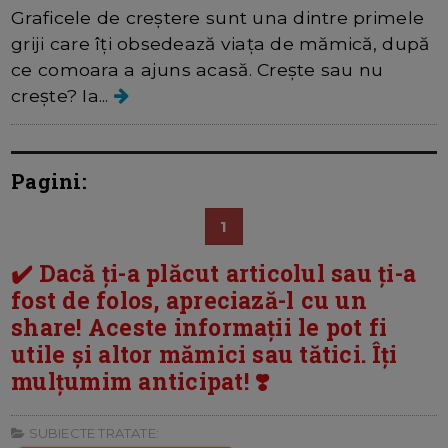
Graficele de creștere sunt una dintre primele
griji care îți obsedează viața de mămică, după
ce comoara a ajuns acasă. Crește sau nu
crește? Ia...
Pagini:
1
✔️ Dacă ți-a plăcut articolul sau ți-a
fost de folos, apreciază-l cu un
share! Aceste informații le pot fi
utile și altor mămici sau tătici. Îți
mulțumim anticipat! ❣️
SUBIECTE TRATATE: