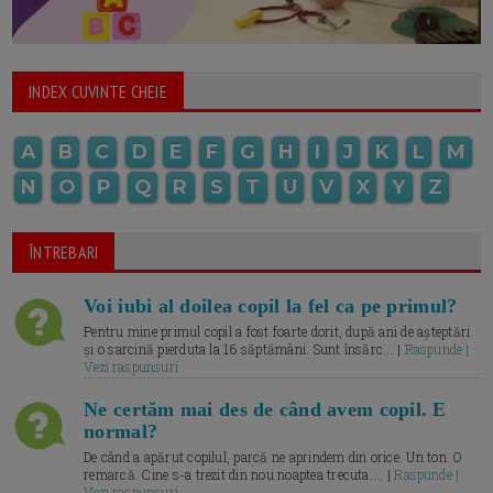
INDEX CUVINTE CHEIE
A
B
C
D
E
F
G
H
I
J
K
L
M
N
O
P
Q
R
S
T
U
V
X
Y
Z
ÎNTREBARI
Voi iubi al doilea copil la fel ca pe primul?
Pentru mine primul copil a fost foarte dorit, după ani de așteptări
și o sarcină pierduta la 16 săptămâni. Sunt însărc... |
Raspunde |
Vezi raspunsuri
Ne certăm mai des de când avem copil. E
normal?
De când a apărut copilul, parcă ne aprindem din orice. Un ton. O
remarcă. Cine s-a trezit din nou noaptea trecuta.... |
Raspunde |
Vezi raspunsuri