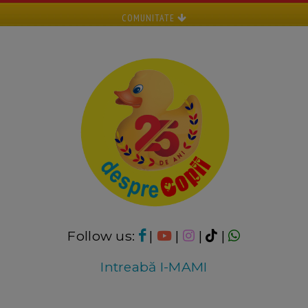
COMUNITATE
Follow us:
|
|
|
|
Intreabă I-MAMI