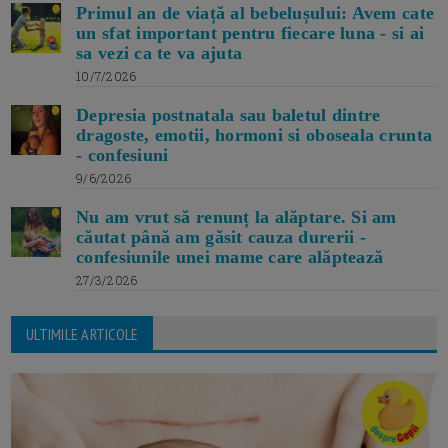
Primul an de viață al bebelușului: Avem cate
un sfat important pentru fiecare luna - si ai
sa vezi ca te va ajuta
10/7/2026
Depresia postnatala sau baletul dintre
dragoste, emotii, hormoni si oboseala crunta
- confesiuni
9/6/2026
Nu am vrut să renunț la alăptare. Si am
căutat până am găsit cauza durerii -
confesiunile unei mame care alăptează
27/3/2026
ULTIMILE ARTICOLE