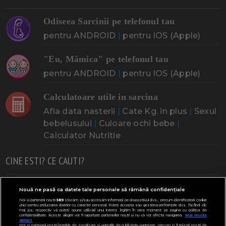
Odiseea Sarcinii pe telefonul tau
pentru ANDROID
|
pentru IOS (Apple)
"Eu, Mămica" pe telefonul tau
pentru ANDROID
|
pentru IOS (Apple)
Calculatoare utile in sarcina
Afla data nasterii
|
Cate Kg. in plus
|
Sexul
bebelusului
|
Culoare ochi bebe
|
Calculator Nutritie
CINE ESTI? CE CAUTI?
Doresc un copil
Adoptia
Probleme cu sarcina
Nouă ne pasă ca datele tale personale să rămână confidențiale
Noi și partenerii noștri
589
stocăm și/sau accesăm informații pe dispozitivul dvs., precum identificatorii cookie
Urmeaza sa nasc
Probleme alaptare
Bebe plange
unici pentru prelucrarea datelor cu caracter personal. Puteți accepta sau gestiona preferințele dvs. făcând clic
mai jos, respectiv vă puteți opune utilizării unui interes legitim în orice moment pe pagina cu politica de
confidențialitate. Aceste alegeri vor fi raportate partenerilor noștri și nu vă vor afecta navigarea.
Mai multe
Bebe febra
Caut bona
Cresa, Gradinta
detalii
Noi si partenerii nostri (retelele de socializare si agentiile de publicitate partenere, precum si furnizorii nostri de