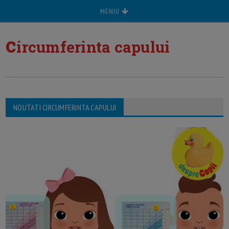
MENIU
c
ircumferinta capului
NOUTATI CIRCUMFERINTA CAPULUI