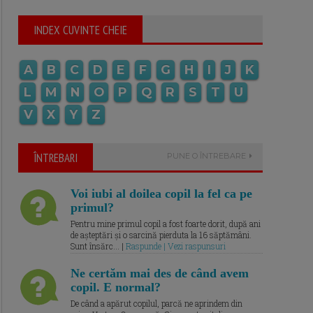
INDEX CUVINTE CHEIE
A
B
C
D
E
F
G
H
I
J
K
L
M
N
O
P
Q
R
S
T
U
V
X
Y
Z
ÎNTREBARI
PUNE O ÎNTREBARE
Voi iubi al doilea copil la fel ca pe
primul?
Pentru mine primul copil a fost foarte dorit, după ani
de așteptări și o sarcină pierduta la 16 săptămâni.
Sunt însărc... |
Raspunde | Vezi raspunsuri
Ne certăm mai des de când avem
copil. E normal?
De când a apărut copilul, parcă ne aprindem din