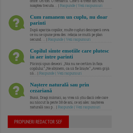
orice. Un ton. O remarcă. Cine s-a trezit din nou
noaptea trecuta.... |
Raspunde | Vezi raspunsuri
Cum ramanem un cuplu, nu doar
parinti
După apariția copiilor, multe cupluri descoperă ceva
ce nu se spune prea des: relația se mută pe plan
secund. ... |
Raspunde | Vezi raspunsuri
Copilul simte emotiile care plutesc
in aer intre parinti
Părinții spun deseori: „Noi nu ne certăm în fața
copilului.” „Ne abținem, ca să fie liniște.” „Avem grijă
să... |
Raspunde | Vezi raspunsuri
Naștere naturală sau prin
cezariană
Bună, Dragi mămici, aș vrea să știu dacă cele care
au născut la peste 38 de ani, ce ați ales: nașterea
naturală sau p... |
Raspunde | Vezi raspunsuri
PROPUNERI REDACTOR SEF