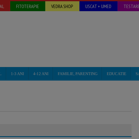
AL
FITOTERAPIE
VEDRA SHOP
USCAT + UMED
TESTARE
L
1-3 ANI
4-12 ANI
FAMILIE, PARENTING
EDUCATIE
S