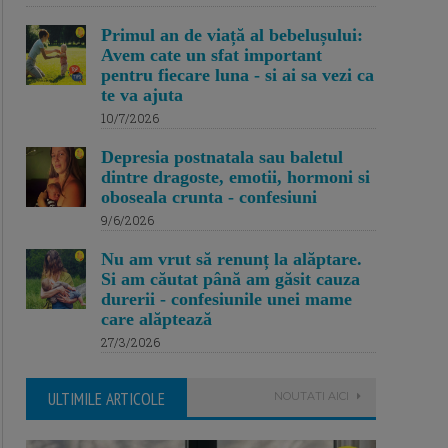
Primul an de viață al bebelușului:
Avem cate un sfat important
pentru fiecare luna - si ai sa vezi ca
te va ajuta
10/7/2026
Depresia postnatala sau baletul
dintre dragoste, emotii, hormoni si
oboseala crunta - confesiuni
9/6/2026
Nu am vrut să renunț la alăptare.
Si am căutat până am găsit cauza
durerii - confesiunile unei mame
care alăptează
27/3/2026
ULTIMILE ARTICOLE
NOUTATI AICI