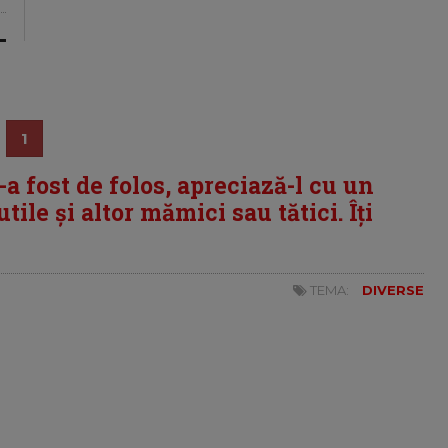
1
i-a fost de folos, apreciază-l cu un
tile și altor mămici sau tătici. Îți
TEMA:
DIVERSE