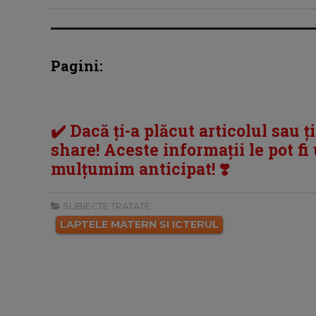
Pagini:
✔️ Dacă ți-a plăcut articolul sau ț
share! Aceste informații le pot fi u
mulțumim anticipat! ❣️
SUBIECTE TRATATE:
LAPTELE MATERN SI ICTERUL