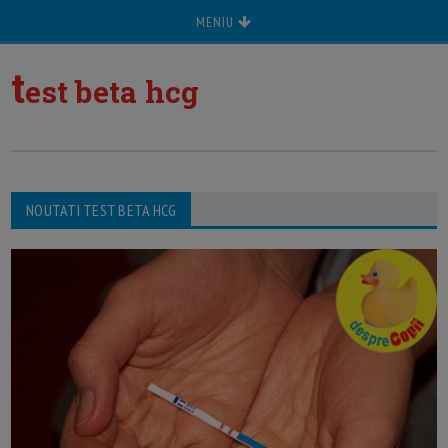
MENIU
t
est beta hcg
NOUTATI TEST BETA HCG