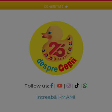
COMUNITATE
Follow us:
|
|
|
|
Intreabă I-MAMI