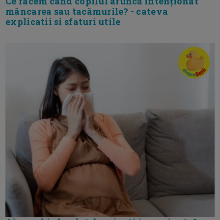
Ce facem când copilul aruncă intenționat
mâncarea sau tacâmurile? - cateva
explicatii si sfaturi utile