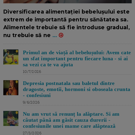
16/7/2026
AUTOR: EDITOR DC.
Diversificarea alimentației bebelușului este
extrem de importantă pentru sănătatea sa.
Alimentele trebuie să fie introduse gradual,
nu trebuie să ne
...
Primul an de viață al bebelușului: Avem cate
un sfat important pentru fiecare luna - si ai
sa vezi ca te va ajuta
10/7/2026
Depresia postnatala sau baletul dintre
dragoste, emotii, hormoni si oboseala crunta
- confesiuni
9/6/2026
Nu am vrut să renunț la alăptare. Si am
căutat până am găsit cauza durerii -
confesiunile unei mame care alăptează
27/3/2026