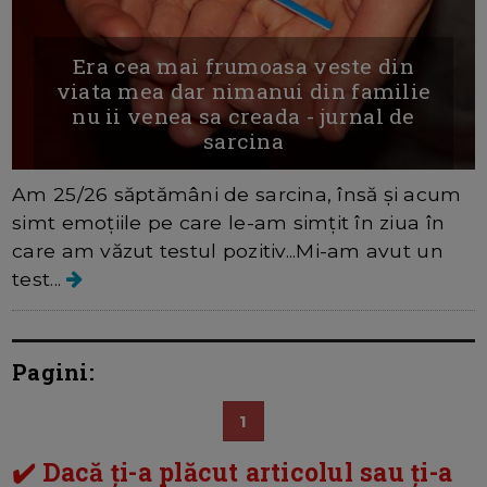
Era cea mai frumoasa veste din
viata mea dar nimanui din familie
nu ii venea sa creada - jurnal de
sarcina
Am 25/26 săptămâni de sarcina, însă și acum
simt emoțiile pe care le-am simțit în ziua în
care am văzut testul pozitiv...Mi-am avut un
test...
Pagini:
1
✔️ Dacă ți-a plăcut articolul sau ți-a