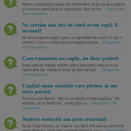
Pentru mine primul copil a fost foarte dorit, după ani de așteptări
și o sarcină pierduta la 16 săptămâni. Sunt însărc... |
Raspunde |
Vezi raspunsuri
Ne certăm mai des de când avem copil. E
normal?
De când a apărut copilul, parcă ne aprindem din orice. Un ton. O
remarcă. Cine s-a trezit din nou noaptea trecuta.... |
Raspunde |
Vezi raspunsuri
Cum ramanem un cuplu, nu doar parinti
După apariția copiilor, multe cupluri descoperă ceva ce nu se
spune prea des: relația se mută pe plan secund. ... |
Raspunde |
Vezi raspunsuri
Copilul simte emotiile care plutesc in aer
intre parinti
Părinții spun deseori: „Noi nu ne certăm în fața copilului.” „Ne
abținem, ca să fie liniște.” „Avem grijă să... |
Raspunde | Vezi
raspunsuri
Naștere naturală sau prin cezariană
Bună, Dragi mămici, aș vrea să știu dacă cele care au născut la
peste 38 de ani, ce ați ales: nașterea naturală sau p... |
Raspunde |