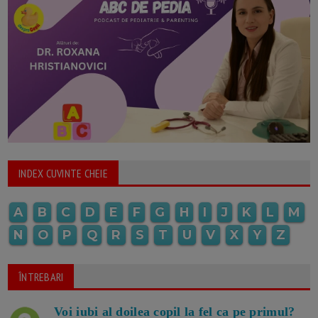
INDEX CUVINTE CHEIE
A
B
C
D
E
F
G
H
I
J
K
L
M
N
O
P
Q
R
S
T
U
V
X
Y
Z
ÎNTREBARI
Voi iubi al doilea copil la fel ca pe primul?