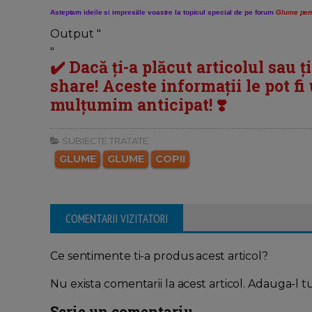
Asteptam ideile si impresiile voastre la topicul special de pe forum
Glume pent
Output "
"
✔️ Dacă ți-a plăcut articolul sau ț
share! Aceste informații le pot fi u
mulțumim anticipat! ❣️
SUBIECTE TRATATE:
GLUME
GLUME
COPII
COMENTARII VIZITATORI
Ce sentimente ti-a produs acest articol?
Nu exista comentarii la acest articol. Adauga-l t
Scrie un comentariu