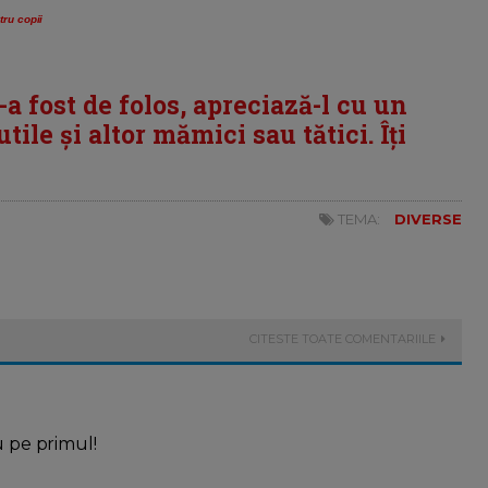
ru copii
i-a fost de folos, apreciază-l cu un
tile și altor mămici sau tătici. Îți
TEMA:
DIVERSE
CITESTE TOATE COMENTARIILE
u pe primul!