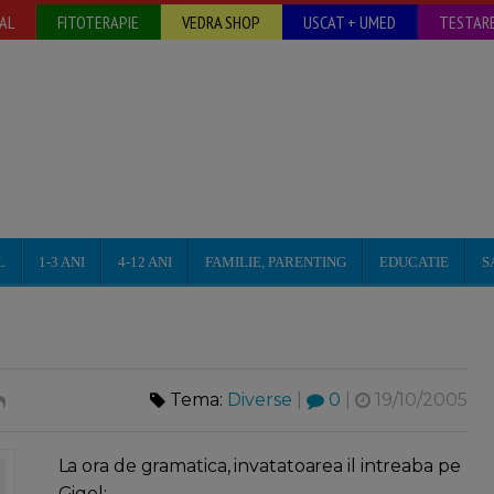
AL
FITOTERAPIE
VEDRA SHOP
USCAT + UMED
TESTARE
L
1-3 ANI
4-12 ANI
FAMILIE, PARENTING
EDUCATIE
S
Tema:
Diverse
|
0
|
19/10/2005
La ora de gramatica, invatatoarea il intreaba pe
Gigel: