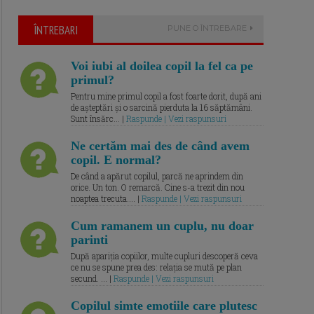
ÎNTREBARI
PUNE O ÎNTREBARE
Voi iubi al doilea copil la fel ca pe
primul?
Pentru mine primul copil a fost foarte dorit, după ani
de așteptări și o sarcină pierduta la 16 săptămâni.
Sunt însărc... |
Raspunde | Vezi raspunsuri
Ne certăm mai des de când avem
copil. E normal?
De când a apărut copilul, parcă ne aprindem din
orice. Un ton. O remarcă. Cine s-a trezit din nou
noaptea trecuta.... |
Raspunde | Vezi raspunsuri
Cum ramanem un cuplu, nu doar
parinti
După apariția copiilor, multe cupluri descoperă ceva
ce nu se spune prea des: relația se mută pe plan
secund. ... |
Raspunde | Vezi raspunsuri
Copilul simte emotiile care plutesc