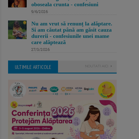
oboseala crunta - confesiuni
9/6/2026
Nu am vrut să renunț la alăptare.
Si am căutat până am găsit cauza
durerii - confesiunile unei mame
care alăptează
27/3/2026
ULTIMILE ARTICOLE
NOUTATI AICI