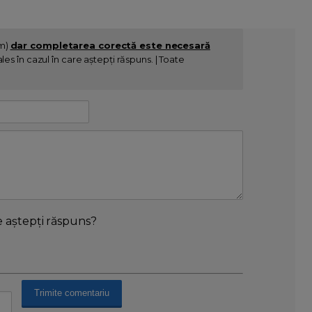
im)
dar completarea corectă este necesară
es în cazul în care aștepți răspuns. | Toate
e aștepți răspuns?