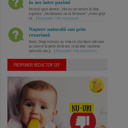
in aer intre parinti
Părinții spun deseori: „Noi nu ne certăm în fața
copilului.” „Ne abținem, ca să fie liniște.” „Avem grijă
să... |
Raspunde | Vezi raspunsuri
Naștere naturală sau prin
cezariană
Bună, Dragi mămici, aș vrea să știu dacă cele care
au născut la peste 38 de ani, ce ați ales: nașterea
naturală sau p... |
Raspunde | Vezi raspunsuri
PROPUNERI REDACTOR SEF