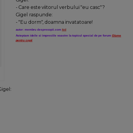
- Care este viitorul verbului "eu casc"?
Gigel raspunde:
- "Eu dorm", doamna invatatoare!
autor: membru desprecopii.com
kid
Asteptam ideile si impresiile voastre la topicul special de pe forum
Glume
pentru copii
igel: