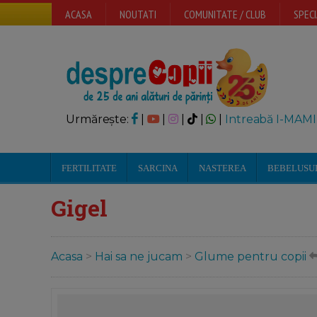
ACASA
NOUTATI
COMUNITATE / CLUB
SPECI
Urmărește:
|
|
|
|
|
Intreabă I-MAMI
FERTILITATE
SARCINA
NASTEREA
BEBELUSU
Gigel
Acasa
>
Hai sa ne jucam
>
Glume pentru copii