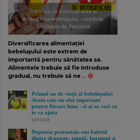
11 NU-uri in diversificarea și
alimentația bebelușului - conform
Academiei de Pediatrie
16/7/2026
AUTOR: EDITOR DC.
Diversificarea alimentației
bebelușului este extrem de
importantă pentru sănătatea sa.
Alimentele trebuie să fie introduse
gradual, nu trebuie să ne
...
Primul an de viață al bebelușului:
Avem cate un sfat important
pentru fiecare luna - si ai sa vezi ca
te va ajuta
10/7/2026
Depresia postnatala sau baletul
dintre dragoste, emotii, hormoni si