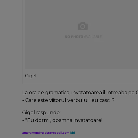
Gigel
La ora de gramatica, invatatoarea il intreaba pe G
- Care este viitorul verbului "eu casc"?
Gigel raspunde:
- "Eu dorm", doamna invatatoare!
autor: membru desprecopii.com
kid