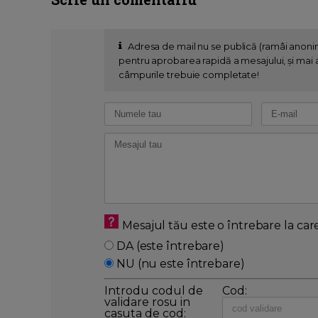
Adresa de mail nu se publică (ramâi anon
pentru aprobarea rapidă a mesajului, și mai al
câmpurile trebuie completate!
Mesajul tău este o întrebare la car
DA (este întrebare)
NU (nu este întrebare)
Introdu codul de
Cod:
validare rosu in
casuta de cod: