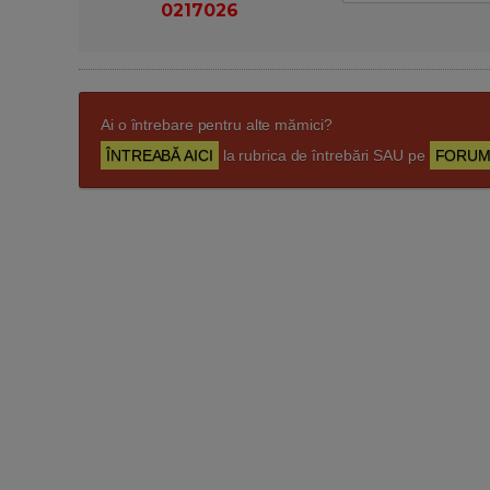
0217026
Ai o întrebare pentru alte mămici?
ÎNTREABĂ AICI
la rubrica de întrebări SAU pe
FORUM