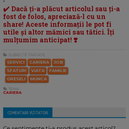
"
✔️ Dacă ți-a plăcut articolul sau ți-a
fost de folos, apreciază-l cu un
share! Aceste informații le pot fi
utile și altor mămici sau tătici. Îți
mulțumim anticipat! ❣️
SUBIECTE TRATATE:
SERVICI
CARIERA
JOB
SFATURI
VIATA
FAMILIE
GRESELI
MUNCA
TEMA:
CARIERA
COMENTARII VIZITATORI
Ce sentimente ti-a produs acest articol?