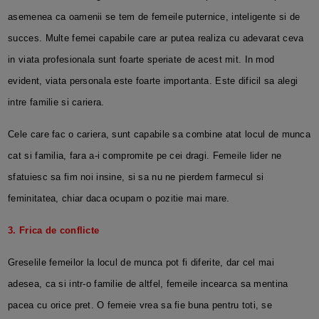
asemenea ca oamenii se tem de femeile puternice, inteligente si de
succes. Multe femei capabile care ar putea realiza cu adevarat ceva
in viata profesionala sunt foarte speriate de acest mit. In mod
evident, viata personala este foarte importanta. Este dificil sa alegi
intre familie si cariera.
Cele care fac o cariera, sunt capabile sa combine atat locul de munca
cat si familia, fara a-i compromite pe cei dragi. Femeile lider ne
sfatuiesc sa fim noi insine, si sa nu ne pierdem farmecul si
feminitatea, chiar daca ocupam o pozitie mai mare.
3. Frica de conflicte
Greselile femeilor la locul de munca pot fi diferite, dar cel mai
adesea, ca si intr-o familie de altfel, femeile incearca sa mentina
pacea cu orice pret. O femeie vrea sa fie buna pentru toti, se