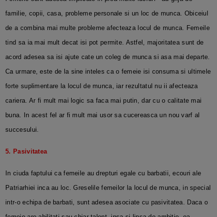
familie, copii, casa, probleme personale si un loc de munca. Obiceiul
de a combina mai multe probleme afecteaza locul de munca. Femeile
tind sa ia mai mult decat isi pot permite. Astfel, majoritatea sunt de
acord adesea sa isi ajute cate un coleg de munca si asa mai departe.
Ca urmare, este de la sine inteles ca o femeie isi consuma si ultimele
forte suplimentare la locul de munca, iar rezultatul nu ii afecteaza
cariera. Ar fi mult mai logic sa faca mai putin, dar cu o calitate mai
buna. In acest fel ar fi mult mai usor sa cucereasca un nou varf al
succesului.
5. Pasivitatea
In ciuda faptului ca femeile au drepturi egale cu barbatii, ecouri ale
Patriarhiei inca au loc. Greselile femeilor la locul de munca, in special
intr-o echipa de barbati, sunt adesea asociate cu pasivitatea. Daca o
femeie are abilitati sau chiar talent, insa si lipsa de ambitie, ea