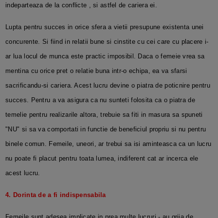
indeparteaza de la conflicte , si astfel de cariera ei.
Lupta pentru succes in orice sfera a vietii presupune existenta unei
concurente. Si fiind in relatii bune si cinstite cu cei care cu placere i-
ar lua locul de munca este practic imposibil. Daca o femeie vrea sa
mentina cu orice pret o relatie buna intr-o echipa, ea va sfarsi
sacrificandu-si cariera. Acest lucru devine o piatra de poticnire pentru
succes. Pentru a va asigura ca nu sunteti folosita ca o piatra de
temelie pentru realizarile altora, trebuie sa fiti in masura sa spuneti
"NU" si sa va comportati in functie de beneficiul propriu si nu pentru
binele comun. Femeile, uneori, ar trebui sa isi aminteasca ca un lucru
nu poate fi placut pentru toata lumea, indiferent cat ar incerca ele
acest lucru.
4. Dorinta de a fi indispensabila
Femeile sunt adesea implicate in prea multe lucruri - au grija de