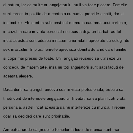
ei natura, iar de multe ori angajatorului nu ii va face placere. Femeile
sunt rareori in pozitia de a controla nu numai propriile emotii, dar si
instinctele. Ele sunt in subconstient mereu in cautarea unui partener,
in cazul in care in viata personala nu exista deja un barbat, astfel
incat acestea sunt adesea initiatorii unor relatii apropiate cu colegii de
sex masculin. In plus, femeile apreciaza dorinta de a ridica o familie
si copii mai presus de toate. Unii angajati reusesc sa utilizeze un
concediu de maternitate, insa nu toti angajatorii sunt satisfacuti de
aceasta alegere.
Daca doriti sa ajungeti undeva sus in viata profesionala, trebuie sa
tineti cont de interesele angajatorului. Invatati sa va planificati viata
personala, astfel incat aceasta sa nu interfereze cu munca. Trebuie
doar sa decideti care sunt prioritatile.
Am putea crede ca greselile femeilor la locul de munca sunt mai