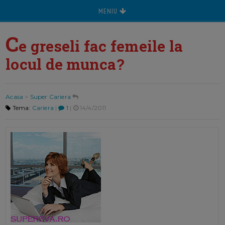
MENIU
C
e greseli fac femeile la
locul de munca?
Acasa
>
Super Cariera
Tema:
Cariera
|
1
|
14/4/2011