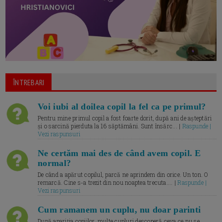
ÎNTREBARI
Voi iubi al doilea copil la fel ca pe primul?
Pentru mine primul copil a fost foarte dorit, după ani de așteptări
și o sarcină pierduta la 16 săptămâni. Sunt însărc... |
Raspunde |
Vezi raspunsuri
Ne certăm mai des de când avem copil. E
normal?
De când a apărut copilul, parcă ne aprindem din orice. Un ton. O
remarcă. Cine s-a trezit din nou noaptea trecuta.... |
Raspunde |
Vezi raspunsuri
Cum ramanem un cuplu, nu doar parinti
După apariția copiilor, multe cupluri descoperă ceva ce nu se