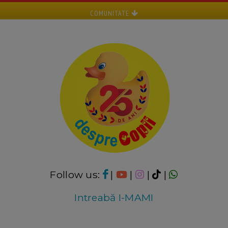
COMUNITATE
Follow us:
|
|
|
|
Intreabă I-MAMI