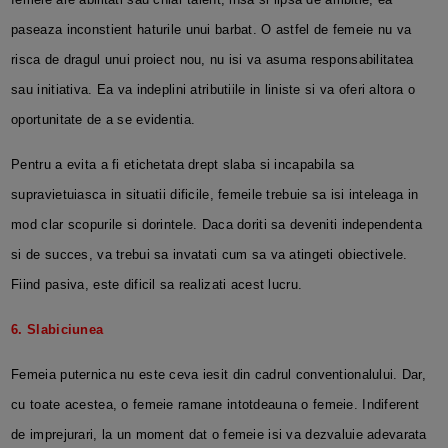
paseaza inconstient haturile unui barbat. O astfel de femeie nu va
risca de dragul unui proiect nou, nu isi va asuma responsabilitatea
sau initiativa. Ea va indeplini atributiile in liniste si va oferi altora o
oportunitate de a se evidentia.
Pentru a evita a fi etichetata drept slaba si incapabila sa
supravietuiasca in situatii dificile, femeile trebuie sa isi inteleaga in
mod clar scopurile si dorintele. Daca doriti sa deveniti independenta
si de succes, va trebui sa invatati cum sa va atingeti obiectivele.
Fiind pasiva, este dificil sa realizati acest lucru.
6. Slabiciunea
Femeia puternica nu este ceva iesit din cadrul conventionalului. Dar,
cu toate acestea, o femeie ramane intotdeauna o femeie. Indiferent
de imprejurari, la un moment dat o femeie isi va dezvaluie adevarata