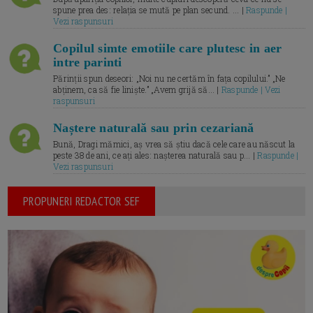
spune prea des: relația se mută pe plan secund. ... |
Raspunde |
Vezi raspunsuri
Copilul simte emotiile care plutesc in aer
intre parinti
Părinții spun deseori: „Noi nu ne certăm în fața copilului.” „Ne
abținem, ca să fie liniște.” „Avem grijă să... |
Raspunde | Vezi
raspunsuri
Naștere naturală sau prin cezariană
Bună, Dragi mămici, aș vrea să știu dacă cele care au născut la
peste 38 de ani, ce ați ales: nașterea naturală sau p... |
Raspunde |
Vezi raspunsuri
PROPUNERI REDACTOR SEF