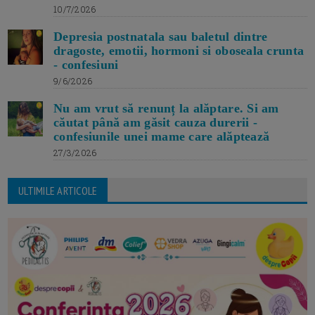
10/7/2026
Depresia postnatala sau baletul dintre
dragoste, emotii, hormoni si oboseala crunta
- confesiuni
9/6/2026
Nu am vrut să renunț la alăptare. Si am
căutat până am găsit cauza durerii -
confesiunile unei mame care alăptează
27/3/2026
ULTIMILE ARTICOLE