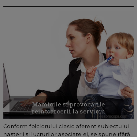
Mamicile si provocarile
reintoarcerii la serviciu
Conform folclorului clasic aferent subiectului
naşterii şi lucrurilor asociate ei, se spune (fără