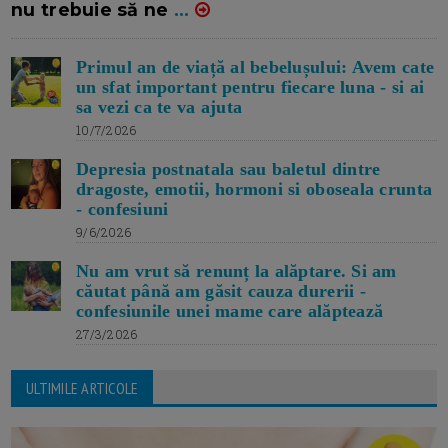
nu trebuie să ne
...
Primul an de viață al bebelușului: Avem cate
un sfat important pentru fiecare luna - si ai
sa vezi ca te va ajuta
10/7/2026
Depresia postnatala sau baletul dintre
dragoste, emotii, hormoni si oboseala crunta
- confesiuni
9/6/2026
Nu am vrut să renunț la alăptare. Si am
căutat până am găsit cauza durerii -
confesiunile unei mame care alăptează
27/3/2026
ULTIMILE ARTICOLE