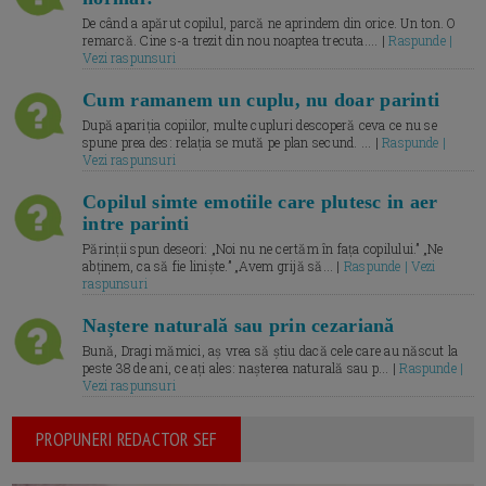
De când a apărut copilul, parcă ne aprindem din orice. Un ton. O
remarcă. Cine s-a trezit din nou noaptea trecuta.... |
Raspunde |
Vezi raspunsuri
Cum ramanem un cuplu, nu doar parinti
După apariția copiilor, multe cupluri descoperă ceva ce nu se
spune prea des: relația se mută pe plan secund. ... |
Raspunde |
Vezi raspunsuri
Copilul simte emotiile care plutesc in aer
intre parinti
Părinții spun deseori: „Noi nu ne certăm în fața copilului.” „Ne
abținem, ca să fie liniște.” „Avem grijă să... |
Raspunde | Vezi
raspunsuri
Naștere naturală sau prin cezariană
Bună, Dragi mămici, aș vrea să știu dacă cele care au născut la
peste 38 de ani, ce ați ales: nașterea naturală sau p... |
Raspunde |
Vezi raspunsuri
PROPUNERI REDACTOR SEF