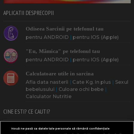
APLICATII DESPRECOPII
Odiseea Sarcinii pe telefonul tau
pentru ANDROID
|
pentru IOS (Apple)
"Eu, Mămica" pe telefonul tau
pentru ANDROID
|
pentru IOS (Apple)
Calculatoare utile in sarcina
Afla data nasterii
|
Cate Kg. in plus
|
Sexul
bebelusului
|
Culoare ochi bebe
|
Calculator Nutritie
CINE ESTI? CE CAUTI?
Doresc un copil
Adoptia
Probleme cu sarcina
Nouă ne pasă ca datele tale personale să rămână confidențiale