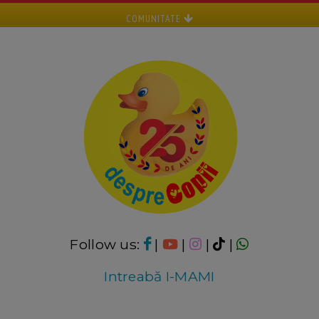
COMUNITATE
Follow us:
|
|
|
|
Intreabă I-MAMI