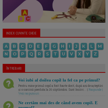
INDEX CUVINTE CHEIE
A
B
C
D
E
F
G
H
I
J
K
L
M
N
O
P
Q
R
S
T
U
V
X
Y
Z
ÎNTREBARI
Voi iubi al doilea copil la fel ca pe primul?
Pentru mine primul copil a fost foarte dorit, după ani de așteptări
și o sarcină pierduta la 16 săptămâni. Sunt însărc... |
Raspunde |
Vezi raspunsuri
Ne certăm mai des de când avem copil. E
normal?