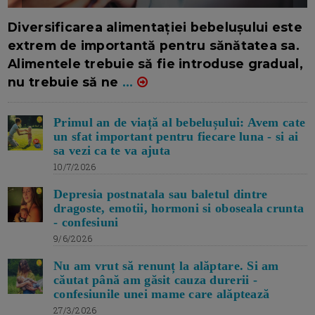
16/7/2026
AUTOR: EDITOR DC.
Diversificarea alimentației bebelușului este
extrem de importantă pentru sănătatea sa.
Alimentele trebuie să fie introduse gradual,
nu trebuie să ne
...
Primul an de viață al bebelușului: Avem cate
un sfat important pentru fiecare luna - si ai
sa vezi ca te va ajuta
10/7/2026
Depresia postnatala sau baletul dintre
dragoste, emotii, hormoni si oboseala crunta
- confesiuni
9/6/2026
Nu am vrut să renunț la alăptare. Si am
căutat până am găsit cauza durerii -
confesiunile unei mame care alăptează
27/3/2026