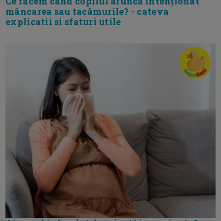
Ce facem când copilul aruncă intenționat
mâncarea sau tacâmurile? - cateva
explicatii si sfaturi utile