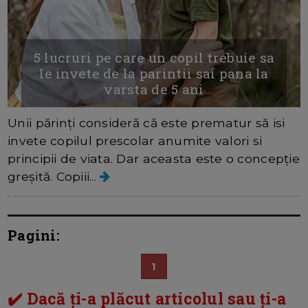
5 lucruri pe care un copil trebuie sa
le invete de la parintii sai pana la
varsta de 5 ani
Unii părinți consideră că este prematur să isi
invete copilul prescolar anumite valori si
principii de viata. Dar aceasta este o concepție
greșită. Copiii...
Pagini:
1
✔️ Dacă ți-a plăcut articolul sau ți-a