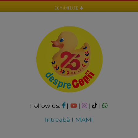
COMUNITATE
Follow us:
|
|
|
|
Intreabă I-MAMI