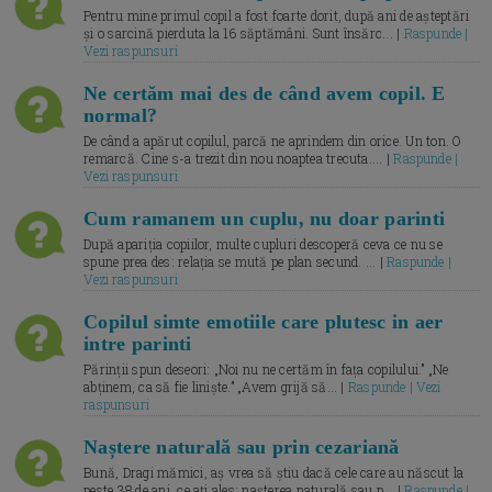
Pentru mine primul copil a fost foarte dorit, după ani de așteptări
și o sarcină pierduta la 16 săptămâni. Sunt însărc... |
Raspunde |
Vezi raspunsuri
Ne certăm mai des de când avem copil. E
normal?
De când a apărut copilul, parcă ne aprindem din orice. Un ton. O
remarcă. Cine s-a trezit din nou noaptea trecuta.... |
Raspunde |
Vezi raspunsuri
Cum ramanem un cuplu, nu doar parinti
După apariția copiilor, multe cupluri descoperă ceva ce nu se
spune prea des: relația se mută pe plan secund. ... |
Raspunde |
Vezi raspunsuri
Copilul simte emotiile care plutesc in aer
intre parinti
Părinții spun deseori: „Noi nu ne certăm în fața copilului.” „Ne
abținem, ca să fie liniște.” „Avem grijă să... |
Raspunde | Vezi
raspunsuri
Naștere naturală sau prin cezariană
Bună, Dragi mămici, aș vrea să știu dacă cele care au născut la
peste 38 de ani, ce ați ales: nașterea naturală sau p... |
Raspunde |