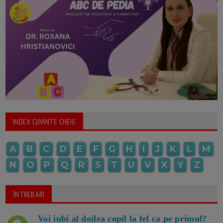
INDEX CUVINTE CHEIE
A
B
C
D
E
F
G
H
I
J
K
L
M
N
O
P
Q
R
S
T
U
V
X
Y
Z
ÎNTREBARI
Voi iubi al doilea copil la fel ca pe primul?