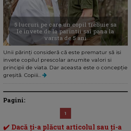
5 lucruri pe care un copil trebuie sa
le invete de la parintii sai pana la
varsta de 5 ani
Unii părinți consideră că este prematur să isi
invete copilul prescolar anumite valori si
principii de viata. Dar aceasta este o concepție
greșită. Copiii...
Pagini:
1
✔️ Dacă ți-a plăcut articolul sau ți-a