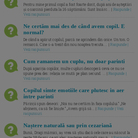
Pentru mine primul copil a fost foarte dorit, după ani de așteptări
și o sarcină pierduta la 16 săptămâni. Sunt însărc... |
Raspunde |
Vezi raspunsuri
Ne certăm mai des de când avem copil. E
normal?
De când a apărut copilul, parcă ne aprindem din orice. Un ton. O
remarcă. Cine s-a trezit din nou noaptea trecuta.... |
Raspunde |
Vezi raspunsuri
Cum ramanem un cuplu, nu doar parinti
După apariția copiilor, multe cupluri descoperă ceva ce nu se
spune prea des: relația se mută pe plan secund. ... |
Raspunde |
Vezi raspunsuri
Copilul simte emotiile care plutesc in aer
intre parinti
Părinții spun deseori: „Noi nu ne certăm în fața copilului.” „Ne
abținem, ca să fie liniște.” „Avem grijă să... |
Raspunde | Vezi
raspunsuri
Naștere naturală sau prin cezariană
Bună, Dragi mămici, aș vrea să știu dacă cele care au născut la
peste 38 de ani, ce ați ales: nașterea naturală sau p... |
Raspunde |