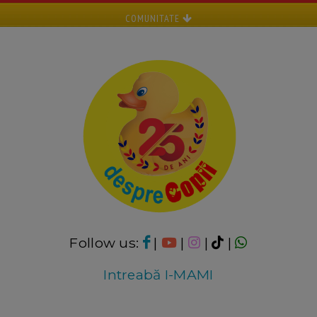
COMUNITATE
Follow us:
|
|
|
|
Intreabă I-MAMI