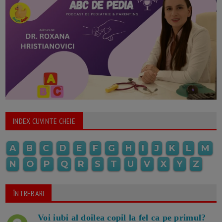
INDEX CUVINTE CHEIE
A
B
C
D
E
F
G
H
I
J
K
L
M
N
O
P
Q
R
S
T
U
V
X
Y
Z
ÎNTREBARI
Voi iubi al doilea copil la fel ca pe primul?