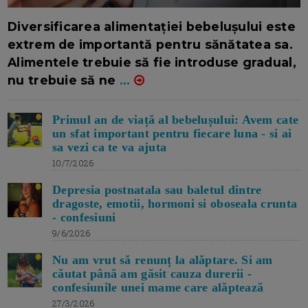
16/7/2026
AUTOR: EDITOR DC.
Diversificarea alimentației bebelușului este
extrem de importantă pentru sănătatea sa.
Alimentele trebuie să fie introduse gradual,
nu trebuie să ne
...
Primul an de viață al bebelușului: Avem cate
un sfat important pentru fiecare luna - si ai
sa vezi ca te va ajuta
10/7/2026
Depresia postnatala sau baletul dintre
dragoste, emotii, hormoni si oboseala crunta
- confesiuni
9/6/2026
Nu am vrut să renunț la alăptare. Si am
căutat până am găsit cauza durerii -
confesiunile unei mame care alăptează
27/3/2026