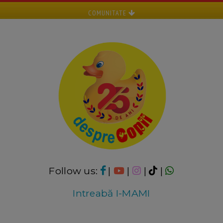
COMUNITATE
Follow us:
|
|
|
|
Intreabă I-MAMI