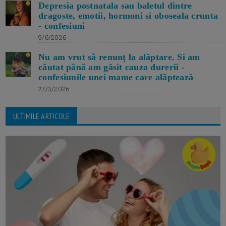
Depresia postnatala sau baletul dintre
dragoste, emotii, hormoni si oboseala crunta
- confesiuni
9/6/2026
Nu am vrut să renunț la alăptare. Si am
căutat până am găsit cauza durerii -
confesiunile unei mame care alăptează
27/3/2026
ULTIMILE ARTICOLE