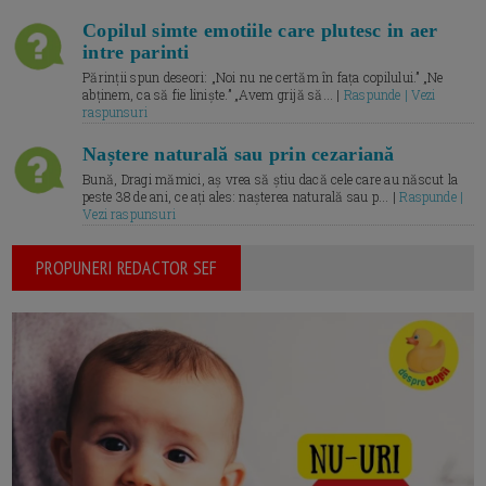
Copilul simte emotiile care plutesc in aer
intre parinti
Părinții spun deseori: „Noi nu ne certăm în fața copilului.” „Ne
abținem, ca să fie liniște.” „Avem grijă să... |
Raspunde | Vezi
raspunsuri
Naștere naturală sau prin cezariană
Bună, Dragi mămici, aș vrea să știu dacă cele care au născut la
peste 38 de ani, ce ați ales: nașterea naturală sau p... |
Raspunde |
Vezi raspunsuri
PROPUNERI REDACTOR SEF