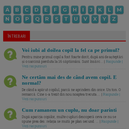
A
B
C
D
E
F
G
H
I
J
K
L
M
N
O
P
Q
R
S
T
U
V
X
Y
Z
ÎNTREBARI
Voi iubi al doilea copil la fel ca pe primul?
Pentru mine primul copil a fost foarte dorit, după ani de așteptări
și o sarcină pierduta la 16 săptămâni. Sunt însărc... |
Raspunde |
Vezi raspunsuri
Ne certăm mai des de când avem copil. E
normal?
De când a apărut copilul, parcă ne aprindem din orice. Un ton. O
remarcă. Cine s-a trezit din nou noaptea trecuta.... |
Raspunde |
Vezi raspunsuri
Cum ramanem un cuplu, nu doar parinti
După apariția copiilor, multe cupluri descoperă ceva ce nu se
spune prea des: relația se mută pe plan secund. ... |
Raspunde |
Vezi raspunsuri