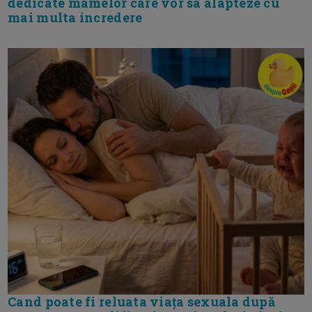
dedicate mamelor care vor sa alapteze cu
mai multa incredere
Cand poate fi reluata viața sexuala după