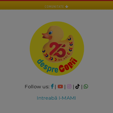
COMUNITATE
Follow us:
|
|
|
|
Intreabă I-MAMI