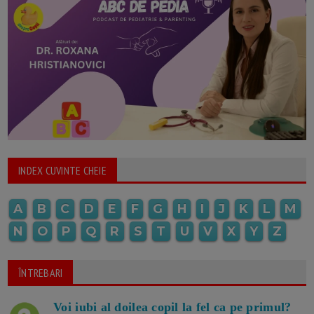
INDEX CUVINTE CHEIE
A
B
C
D
E
F
G
H
I
J
K
L
M
N
O
P
Q
R
S
T
U
V
X
Y
Z
ÎNTREBARI
Voi iubi al doilea copil la fel ca pe primul?