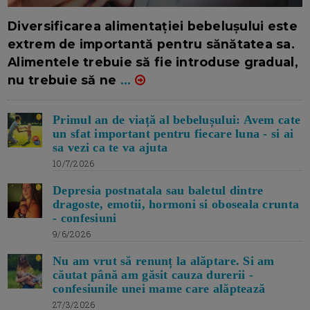
16/7/2026
AUTOR: EDITOR DC.
Diversificarea alimentației bebelușului este
extrem de importantă pentru sănătatea sa.
Alimentele trebuie să fie introduse gradual,
nu trebuie să ne
...
Primul an de viață al bebelușului: Avem cate
un sfat important pentru fiecare luna - si ai
sa vezi ca te va ajuta
10/7/2026
Depresia postnatala sau baletul dintre
dragoste, emotii, hormoni si oboseala crunta
- confesiuni
9/6/2026
Nu am vrut să renunț la alăptare. Si am
căutat până am găsit cauza durerii -
confesiunile unei mame care alăptează
27/3/2026