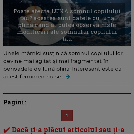
Poate afecta LUNA somnul copilului
tau? acestea sunt datele cu luna
plina cand ai putea observa niste
modificari ale somnului copilului
tau
Unele mămici susțin că somnul copilului lor
devine mai agitat și mai fragmentat în
perioadele de lună plină. Interesant este că
acest fenomen nu se...
Pagini:
1
✔️ Dacă ți-a plăcut articolul sau ți-a