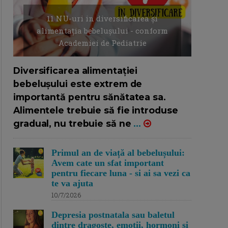
11 NU-uri in diversificarea și
alimentația bebelușului - conform
Academiei de Pediatrie
16/7/2026
AUTOR: EDITOR DC.
Diversificarea alimentației
bebelușului este extrem de
importantă pentru sănătatea sa.
Alimentele trebuie să fie introduse
gradual, nu trebuie să ne
...
Primul an de viață al bebelușului:
Avem cate un sfat important
pentru fiecare luna - si ai sa vezi ca
te va ajuta
10/7/2026
Depresia postnatala sau baletul
dintre dragoste, emotii, hormoni si