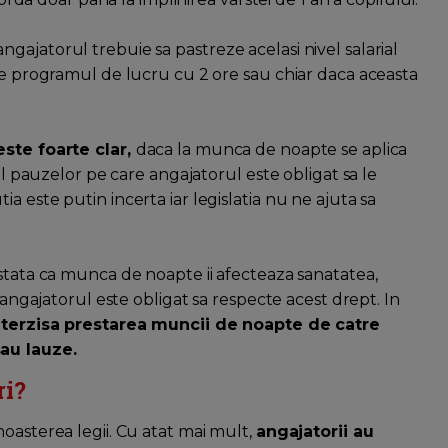
ajatorul trebuie sa pastreze acelasi nivel salarial
uce programul de lucru cu 2 ore sau chiar daca aceasta
este foarte clar,
daca la munca de noapte se aplica
zul pauzelor pe care angajatorul este obligat sa le
a este putin incerta iar legislatia nu ne ajuta sa
nstata ca munca de noapte ii afecteaza sanatatea,
i angajatorul este obligat sa respecte acest drept. In
nterzisa prestarea muncii de noapte de catre
sau lauze.
ri?
oasterea legii. Cu atat mai mult,
angajatorii au