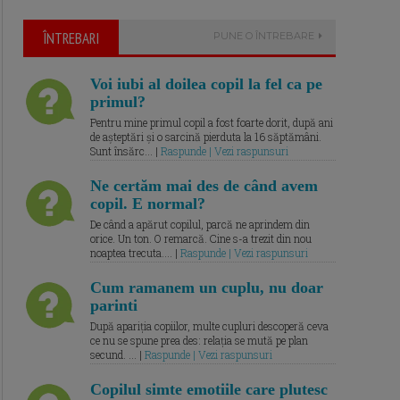
ÎNTREBARI
PUNE O ÎNTREBARE
Voi iubi al doilea copil la fel ca pe
primul?
Pentru mine primul copil a fost foarte dorit, după ani
de așteptări și o sarcină pierduta la 16 săptămâni.
Sunt însărc... |
Raspunde | Vezi raspunsuri
Ne certăm mai des de când avem
copil. E normal?
De când a apărut copilul, parcă ne aprindem din
orice. Un ton. O remarcă. Cine s-a trezit din nou
noaptea trecuta.... |
Raspunde | Vezi raspunsuri
Cum ramanem un cuplu, nu doar
parinti
După apariția copiilor, multe cupluri descoperă ceva
ce nu se spune prea des: relația se mută pe plan
secund. ... |
Raspunde | Vezi raspunsuri
Copilul simte emotiile care plutesc