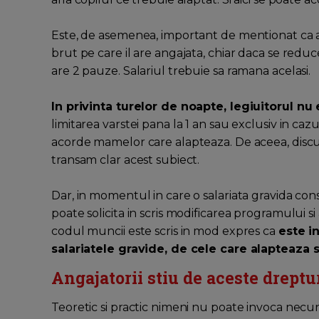
Este, de asemenea, important de mentionat ca ang
brut pe care il are angajata, chiar daca se red
are 2 pauze. Salariul trebuie sa ramana acelasi.
In privinta turelor de noapte, legiuitorul nu 
limitarea varstei pana la 1 an sau exclusiv in ca
acorde mamelor care alapteaza. De aceea, discuti
transam clar acest subiect.
Dar, in momentul in care o salariata gravida co
poate solicita in scris modificarea programului s
codul muncii este scris in mod expres ca
este i
salariatele gravide, de cele care alapteaza 
Angajatorii stiu de aceste dreptu
Teoretic si practic nimeni nu poate invoca necun