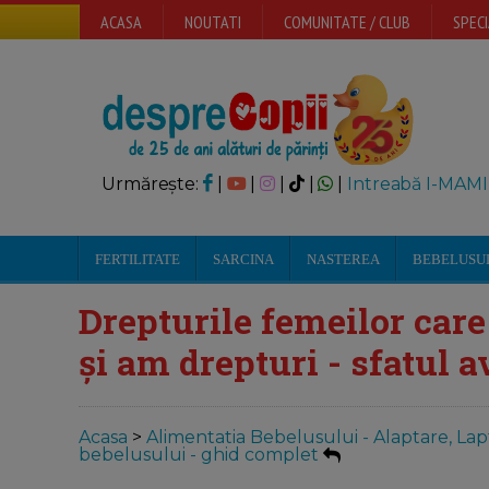
ACASA
NOUTATI
COMUNITATE / CLUB
SPECI
Urmărește:
|
|
|
|
|
Intreabă I-MAMI
FERTILITATE
SARCINA
NASTEREA
BEBELUSU
Drepturile femeilor care
și am drepturi - sfatul 
Acasa
>
Alimentatia Bebelusului - Alaptare, Lap
bebelusului - ghid complet