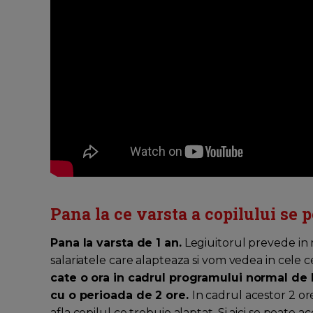
Pana la ce varsta a copilului se 
Pana la varsta de 1 an.
Legiuitorul prevede in 
salariatele care alapteaza si vom vedea in cele
cate o ora in cadrul programului normal de
cu o perioada de 2 ore.
In cadrul acestor 2 or
afla copilul ce trebuie alaptat. Si aici se poate a