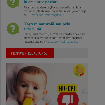
in aer intre parinti
Părinții spun deseori: „Noi nu ne certăm în fața
copilului.” „Ne abținem, ca să fie liniște.” „Avem grijă
să... |
Raspunde | Vezi raspunsuri
Naștere naturală sau prin
cezariană
Bună, Dragi mămici, aș vrea să știu dacă cele care
au născut la peste 38 de ani, ce ați ales: nașterea
naturală sau p... |
Raspunde | Vezi raspunsuri
PROPUNERI REDACTOR SEF