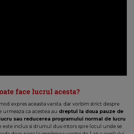
poate face lucrul acesta?
mod expres aceasta varsta. dar vorbim strict despre
 ce urmeaza ca acestea au
dreptul la doua pauze de
 lucru sau reducerea programului normal de lucru
e este inclus si drumul dus-intors spre locul unde se
corda doar pana la implinirea varstei de 1 an a copilului.