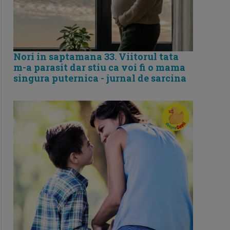
Nori in saptamana 33. Viitorul tata
m-a parasit dar stiu ca voi fi o mama
singura puternica - jurnal de sarcina