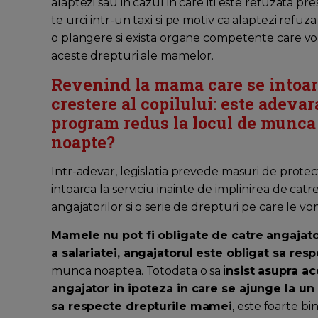
alaptezi sau in cazul in care iti este refuzata p
te urci intr-un taxi si pe motiv ca alaptezi refu
o plangere si exista organe competente care vor
aceste drepturi ale mamelor.
Revenind la mama care se intoar
crestere al copilului: este adeva
program redus la locul de munca 
noapte?
Intr-adevar, legislatia prevede masuri de protec
intoarca la serviciu inainte de implinirea de catre 
angajatorilor si o serie de drepturi pe care le vo
Mamele nu pot fi obligate de catre angajat
a salariatei, angajatorul este obligat sa res
munca noaptea. Totodata o sa i
nsist asupra ace
angajator in ipoteza in care se ajunge la un 
sa respecte drepturile mamei
, este foarte b