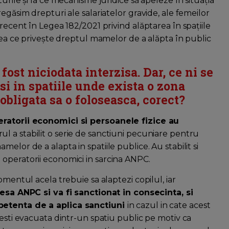
urile și la ce mecanisme juridice să apeleze în situația
egăsim drepturi ale salariatelor gravide, ale femeilor
recent în Legea 182/2021 privind alăptarea în spațiile
ceea ce privește dreptul mamelor de a alăpta în public
fost niciodata interzisa. Dar, ce ni se
si in spatiile unde exista o zona
obligata sa o foloseasca, corect?
eratorii economici si persoanele fizice au
ul a stabilit o serie de sanctiuni pecuniare pentru
elor de a alapta in spatiile publice. Au stabilit si
operatorii economici in sarcina ANPC.
omentul acela trebuie sa alaptezi copilul, iar
esa ANPC si va fi sanctionat in consecinta, si
mpetenta de a aplica sanctiuni
in cazul in cate acest
 esti evacuata dintr-un spatiu public pe motiv ca