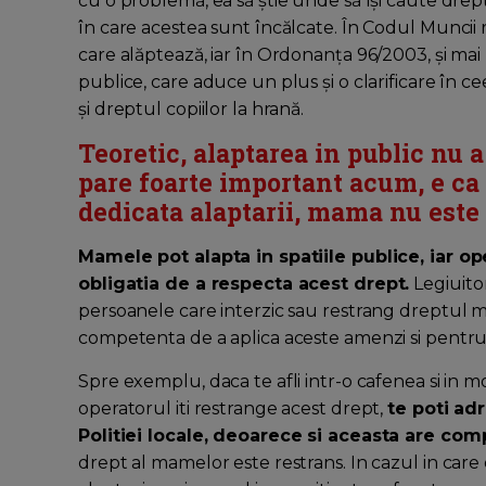
cu o problemă, ea să știe unde să își caute drept
în care acestea sunt încălcate. În Codul Muncii r
care alăptează, iar în Ordonanța 96/2003, și mai 
publice, care aduce un plus și o clarificare în 
și dreptul copiilor la hrană.
Teoretic, alaptarea in public nu a 
pare foarte important acum, e ca 
dedicata alaptarii, mama nu este 
Mamele pot alapta in spatiile publice, iar op
obligatia de a respecta acest drept.
Legiuitor
persoanele care interzic sau restrang dreptul mam
competenta de a aplica aceste amenzi si pentru 
Spre exemplu, daca te afli intr-o cafenea si in m
operatorul iti restrange acest drept,
te poti adr
Politiei locale, deoarece si aceasta are co
drept al mamelor este restrans. In cazul in care