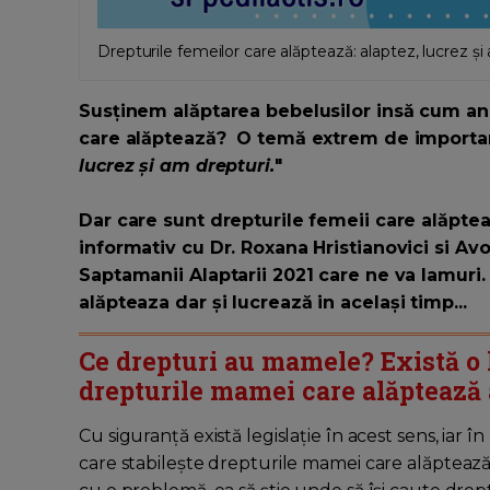
Drepturile femeilor care alăptează: alaptez, lucrez și
Susținem alăptarea bebelusilor insă cum a
care alăptează? O temă extrem de importa
lucrez și am drepturi.
"
Dar care sunt drepturile femeii care alăpt
informativ cu Dr. Roxana Hristianovici si Av
Saptamanii Alaptarii 2021 care ne va lamuri.
alăpteaza dar și lucrează
in același timp...
Ce drepturi au mamele? Există o 
drepturile mamei care alăptează
Cu siguranță există legislație în acest sens, ia
care stabilește drepturile mamei care alăptează. 