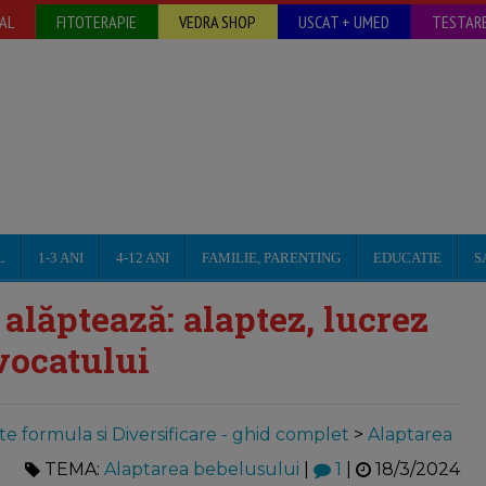
AL
FITOTERAPIE
VEDRA SHOP
USCAT + UMED
TESTARE
L
1-3 ANI
4-12 ANI
FAMILIE, PARENTING
EDUCATIE
S
 alăptează: alaptez, lucrez
avocatului
te formula si Diversificare - ghid complet
>
Alaptarea
TEMA:
Alaptarea bebelusului
|
1
|
18/3/2024