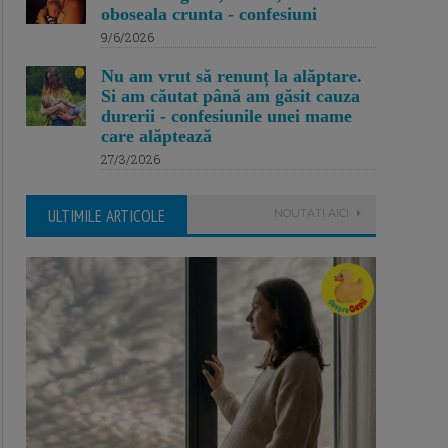
oboseala crunta - confesiuni
9/6/2026
Nu am vrut să renunț la alăptare.
Si am căutat până am găsit cauza
durerii - confesiunile unei mame
care alăptează
27/3/2026
ULTIMILE ARTICOLE
NOUTATI AICI