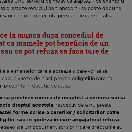
restarea unui serviciu pe motiv ca alaptezi - de exemplu
za sa presteze serviciul de transport - se poate depune
 sanctiona in consecinta persoanele care incalca
ce la munca dupa concediul de
rat ca mamele pot beneficia de un
sau ca pot refuza sa faca ture de
tie ale mamelor care alapteaza si care vor sa se
copil a varstei de 2 ani, prevad obligatii in sarcina
m prezenta in discutia de astazi.
or sa presteze munca de noapte.
La cererea scrisa
pecte dreptul acesteia
, respectiv de a nu presta
stei forme scrise a cererilor / solicitarilor catre
ligitiu, sau in ipoteza in care angajatorul refuza
ine sa existe un document scris prin care drepturile au