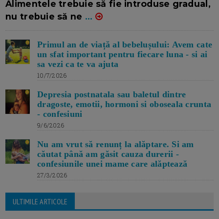
Alimentele trebuie să fie introduse gradual,
nu trebuie să ne
...
Primul an de viață al bebelușului: Avem cate
un sfat important pentru fiecare luna - si ai
sa vezi ca te va ajuta
10/7/2026
Depresia postnatala sau baletul dintre
dragoste, emotii, hormoni si oboseala crunta
- confesiuni
9/6/2026
Nu am vrut să renunț la alăptare. Si am
căutat până am găsit cauza durerii -
confesiunile unei mame care alăptează
27/3/2026
ULTIMILE ARTICOLE