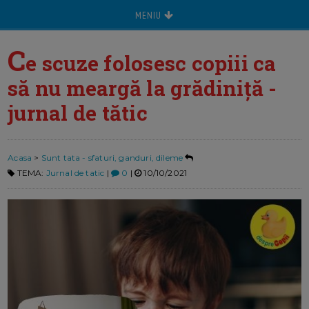
MENIU
C
e scuze folosesc copiii ca
să nu meargă la grădiniță -
jurnal de tătic
Acasa
>
Sunt tata - sfaturi, ganduri, dileme
TEMA:
Jurnal de tatic
|
0
|
10/10/2021