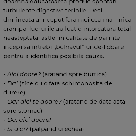
doamna educatoarea produc spontan
turbulente digestive teribile. Desi
dimineata a inceput fara nici cea mai mica
crampa, lucrurile au luat o intorsatura total
neasteptata, astfel in calitate de parinte
incepi sa intrebi ,,bolnavul’’ unde-l doare
pentru a identifica posibila cauza.
- Aici doare?
(aratand spre burtica)
- Da!
(zice cu o fata schimonosita de
durere)
- Dar aici te doare?
(aratand de data asta
spre stomac)
- Da, aici doare!
- Si aici?
(palpand urechea)