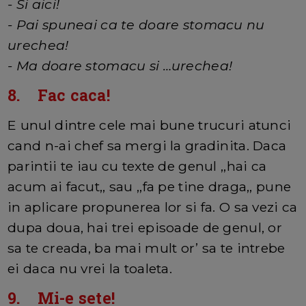
- Si aici!
- Pai spuneai ca te doare stomacu nu
urechea!
- Ma doare stomacu si …urechea!
8. Fac caca!
E unul dintre cele mai bune trucuri atunci
cand n-ai chef sa mergi la gradinita. Daca
parintii te iau cu texte de genul ,,hai ca
acum ai facut,, sau ,,fa pe tine draga,, pune
in aplicare propunerea lor si fa. O sa vezi ca
dupa doua, hai trei episoade de genul, or
sa te creada, ba mai mult or’ sa te intrebe
ei daca nu vrei la toaleta.
9. Mi-e sete!