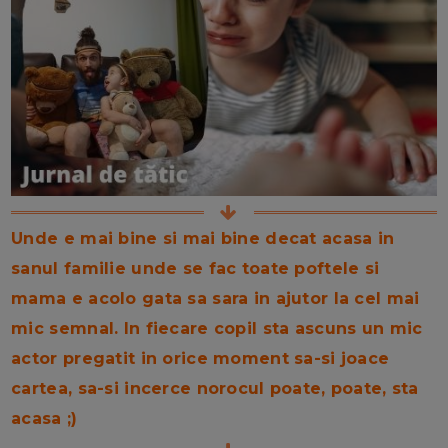
Unde e mai bine si mai bine decat acasa in
sanul familie unde se fac toate poftele si
mama e acolo gata sa sara in ajutor la cel mai
mic semnal. In fiecare copil sta ascuns un mic
actor pregatit in orice moment sa-si joace
cartea, sa-si incerce norocul poate, poate, sta
acasa ;)