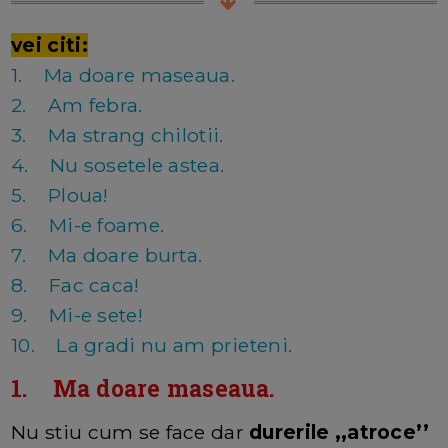
vei citi:
1. Ma doare maseaua.
2. Am febra.
3. Ma strang chilotii.
4. Nu sosetele astea.
5. Ploua!
6. Mi-e foame.
7. Ma doare burta.
8. Fac caca!
9. Mi-e sete!
10. La gradi nu am prieteni.
1. Ma doare maseaua.
Nu stiu cum se face dar
durerile ,,atroce’’