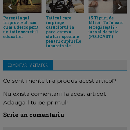
Taticul care
Parentingul
15 Tipuri de
impinge
improvizat: sau
tătici. Tu în care
caruciorul in
cum a descoperit
te regăsești? -
parc: cateva
un tatic secretul
jurnal de tatic
sfaturi speciale
educatiei
(PODCAST)
pentru cuplurile
insarcinate
COMENTARII VIZITATORI
Ce sentimente ti-a produs acest articol?
Nu exista comentarii la acest articol.
Adauga-l tu pe primul!
Scrie un comentariu