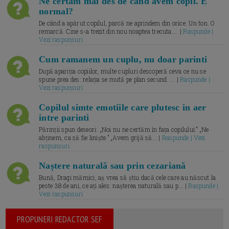
Ne certăm mai des de când avem copil. E
normal?
De când a apărut copilul, parcă ne aprindem din orice. Un ton. O
remarcă. Cine s-a trezit din nou noaptea trecuta.... |
Raspunde |
Vezi raspunsuri
Cum ramanem un cuplu, nu doar parinti
După apariția copiilor, multe cupluri descoperă ceva ce nu se
spune prea des: relația se mută pe plan secund. ... |
Raspunde |
Vezi raspunsuri
Copilul simte emotiile care plutesc in aer
intre parinti
Părinții spun deseori: „Noi nu ne certăm în fața copilului.” „Ne
abținem, ca să fie liniște.” „Avem grijă să... |
Raspunde | Vezi
raspunsuri
Naștere naturală sau prin cezariană
Bună, Dragi mămici, aș vrea să știu dacă cele care au născut la
peste 38 de ani, ce ați ales: nașterea naturală sau p... |
Raspunde |
Vezi raspunsuri
PROPUNERI REDACTOR SEF