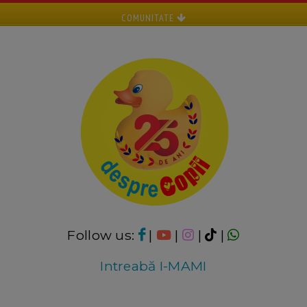
COMUNITATE
Follow us:
|
|
|
|
Intreabă I-MAMI