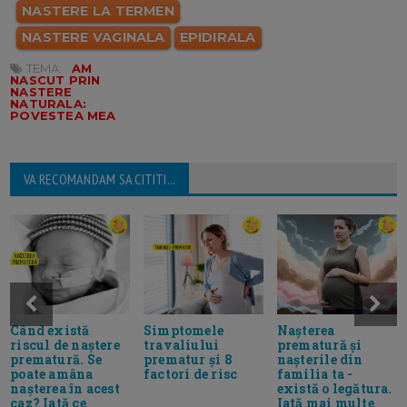
NASTERE LA TERMEN
NASTERE VAGINALA
EPIDIRALA
TEMA:
AM
NASCUT PRIN
NASTERE
NATURALA:
POVESTEA MEA
VA RECOMANDAM SA CITITI...
Când există
Simptomele
Nașterea
riscul de naștere
travaliului
prematură și
prematură. Se
prematur și 8
nașterile din
poate amâna
factori de risc
familia ta -
nașterea în acest
există o legătura.
caz? Iată ce
Iată mai multe