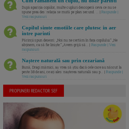
Cum ramanem un cuplu, nu doar parinti
După apariția copiilor, multe cupluri descoperă ceva ce nu se
spune prea des: relația se mută pe plan secund. ... |
Raspunde |
Vezi raspunsuri
Copilul simte emotiile care plutesc in aer
intre parinti
Părinții spun deseori: „Noi nu ne certăm în fața copilului.” „Ne
abținem, ca să fie liniște.” „Avem grijă să... |
Raspunde | Vezi
raspunsuri
Naștere naturală sau prin cezariană
Bună, Dragi mămici, aș vrea să știu dacă cele care au născut la
peste 38 de ani, ce ați ales: nașterea naturală sau p... |
Raspunde |
Vezi raspunsuri
PROPUNERI REDACTOR SEF