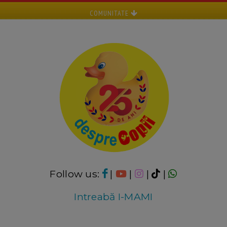
COMUNITATE
Follow us:
|
|
|
|
Intreabă I-MAMI