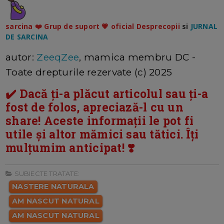
sarcina ❤️ Grup de suport 💗 oficial Desprecopii
si
JURNAL
DE SARCINA
autor:
ZeeqZee
, mamica membru DC -
Toate drepturile rezervate (c) 2025
✔️ Dacă ți-a plăcut articolul sau ți-a
fost de folos, apreciază-l cu un
share! Aceste informații le pot fi
utile și altor mămici sau tătici. Îți
mulțumim anticipat! ❣️
SUBIECTE TRATATE:
NASTERE NATURALA
AM NASCUT NATURAL
AM NASCUT NATURAL