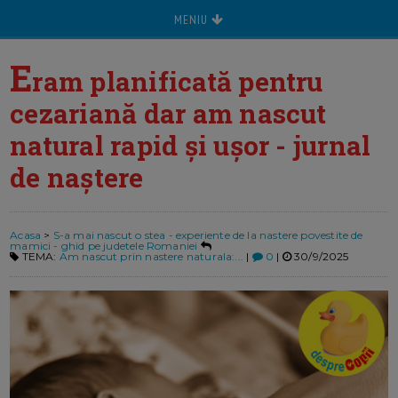
MENIU
E
ram planificată pentru
cezariană dar am nascut
natural rapid și ușor - jurnal
de naștere
Acasa
>
S-a mai nascut o stea - experiente de la nastere povestite de
mamici - ghid pe judetele Romaniei
TEMA:
Am nascut prin nastere naturala:...
|
0
|
30/9/2025