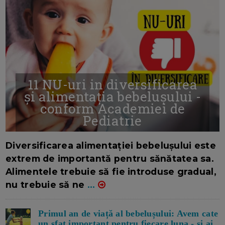
11 NU-uri in diversificarea
și alimentația bebelușului -
conform Academiei de
Pediatrie
16/7/2026
AUTOR: EDITOR DC.
Diversificarea alimentației bebelușului este
extrem de importantă pentru sănătatea sa.
Alimentele trebuie să fie introduse gradual,
nu trebuie să ne
...
Primul an de viață al bebelușului: Avem cate
un sfat important pentru fiecare luna - si ai