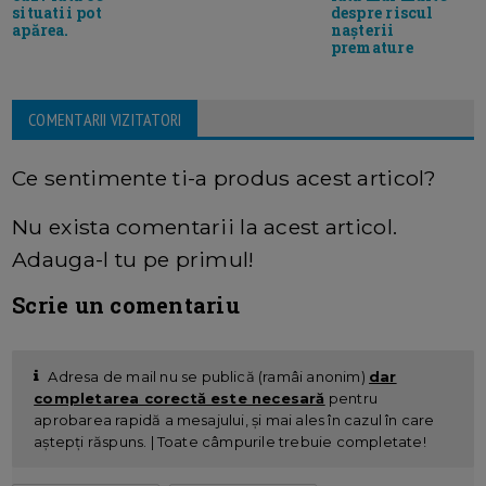
situatii pot
despre riscul
apărea.
nașterii
premature
COMENTARII VIZITATORI
Ce sentimente ti-a produs acest articol?
Nu exista comentarii la acest articol.
Adauga-l tu pe primul!
Scrie un comentariu
Adresa de mail nu se publică (ramâi anonim)
dar
completarea corectă este necesară
pentru
aprobarea rapidă a mesajului, și mai ales în cazul în care
aștepți răspuns. | Toate câmpurile trebuie completate!