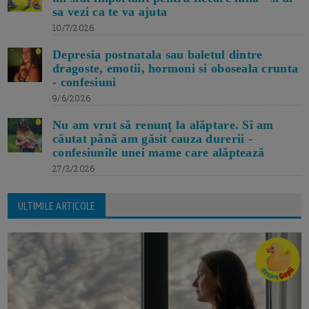
sa vezi ca te va ajuta
10/7/2026
Depresia postnatala sau baletul dintre
dragoste, emotii, hormoni si oboseala crunta
- confesiuni
9/6/2026
Nu am vrut să renunț la alăptare. Si am
căutat până am găsit cauza durerii -
confesiunile unei mame care alăptează
27/3/2026
ULTIMILE ARTICOLE