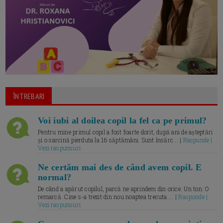
ÎNTREBARI
Voi iubi al doilea copil la fel ca pe primul?
Pentru mine primul copil a fost foarte dorit, după ani de așteptări
și o sarcină pierduta la 16 săptămâni. Sunt însărc... |
Raspunde |
Vezi raspunsuri
Ne certăm mai des de când avem copil. E
normal?
De când a apărut copilul, parcă ne aprindem din orice. Un ton. O
remarcă. Cine s-a trezit din nou noaptea trecuta.... |
Raspunde |
Vezi raspunsuri