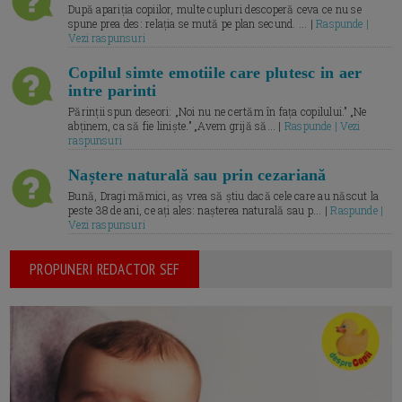
După apariția copiilor, multe cupluri descoperă ceva ce nu se
spune prea des: relația se mută pe plan secund. ... |
Raspunde |
Vezi raspunsuri
Copilul simte emotiile care plutesc in aer
intre parinti
Părinții spun deseori: „Noi nu ne certăm în fața copilului.” „Ne
abținem, ca să fie liniște.” „Avem grijă să... |
Raspunde | Vezi
raspunsuri
Naștere naturală sau prin cezariană
Bună, Dragi mămici, aș vrea să știu dacă cele care au născut la
peste 38 de ani, ce ați ales: nașterea naturală sau p... |
Raspunde |
Vezi raspunsuri
PROPUNERI REDACTOR SEF