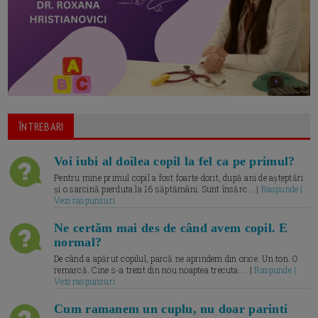
ÎNTREBARI
Voi iubi al doilea copil la fel ca pe primul?
Pentru mine primul copil a fost foarte dorit, după ani de așteptări
și o sarcină pierduta la 16 săptămâni. Sunt însărc... |
Raspunde |
Vezi raspunsuri
Ne certăm mai des de când avem copil. E
normal?
De când a apărut copilul, parcă ne aprindem din orice. Un ton. O
remarcă. Cine s-a trezit din nou noaptea trecuta.... |
Raspunde |
Vezi raspunsuri
Cum ramanem un cuplu, nu doar parinti