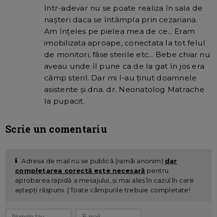
într-adevar nu se poate realiza în sala de
naşteri daca se întâmpla prin cezariana.
Am înţeles pe pielea mea de ce... Eram
imobilizata aproape, conectata la tot felul
de monitori, fâse sterile etc... Bebe chiar nu
aveau unde îl pune ca de la gat în jos era
câmp steril. Dar mi l-au ţinut doamnele
asistente şi dna. dr. Neonatolog Matrache
la pupacit.
Scrie un comentariu
Adresa de mail nu se publică (ramâi anonim)
dar
completarea corectă este necesară
pentru
aprobarea rapidă a mesajului, și mai ales în cazul în care
aștepți răspuns. | Toate câmpurile trebuie completate!