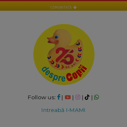
COMUNITATE
Follow us:
|
|
|
|
Intreabă I-MAMI