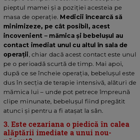
pieptul mamei și a poziției acesteia pe
masa de operație.
Medicii încearcă să
minimizeze, pe cât posibil, acest
incovenient – mămica și bebelușul au
contact imediat unul cu altul în sala de
operații
, chiar dacă acest contact este unul
pe o perioadă scurtă de timp. Mai apoi,
după ce se încheie operația, bebelușul este
dus în secția de terapie intensivă, alături de
mămica lui – unde pot petrece împreună
clipe minunate, bebelușul fiind pregătit
atunci și pentru a fi atașat la sân.
3. Este cezariana o piedică în calea
alăptării imediate a unui nou-