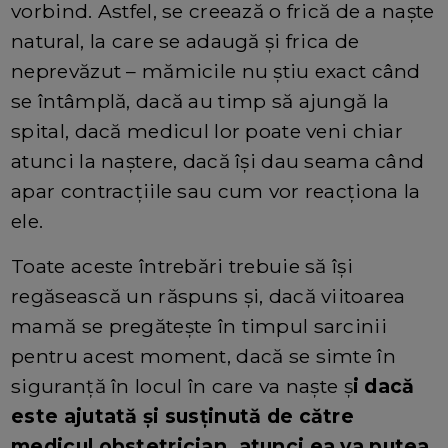
vorbind. Astfel, se creează o frică de a naște
natural, la care se adaugă și frica de
neprevăzut – mămicile nu știu exact când
se întâmplă, dacă au timp să ajungă la
spital, dacă medicul lor poate veni chiar
atunci la naștere, dacă își dau seama când
apar contracțiile sau cum vor reacționa la
ele.
Toate aceste întrebări trebuie să își
regăsească un răspuns și, dacă viitoarea
mamă se pregătește în timpul sarcinii
pentru acest moment, dacă se simte în
siguranță în locul în care va naște ș
i dacă
este ajutată și susținută de către
medicul obstetrician, atunci ea va putea