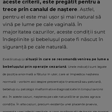
aceste criterii, este pregătit pentru a
trece prin canalul de naștere
. Astfel,
pentru el este mai ușor și mai natural să
vină pe lume pe cale vaginală. În
majoritatea cazurilor, aceste condiții sunt
îndeplinite și bebelușul poate fi născut în
siguranță pe cale naturală.
Există totuși și
situații în care se recomandă venirea pe lume a
bebelușului prin operație cezariană
. Unele indicații sunt legate
de poziția anormală a fătului în uter, care ar împiedica nașterea
normală - vorbim aici despre prezentația transversă sau pelviană,
bebeluși cu patologii malformative diagnosticate în timpul sarcinii
etc. În aceste cazuri, nașterea pe cale naturală le-ar putea agrava
condiția. În alte cazuri, precum existența unei placente praevia,
prezența unei infecții genitale, a unor malformații de bazin ale mamei