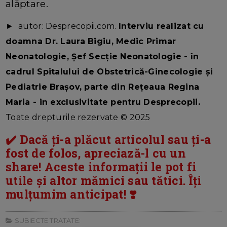
alăptare.
► autor: Desprecopii.com.
Interviu realizat cu
doamna Dr. Laura Bigiu, Medic Primar
Neonatologie, Șef Secție Neonatologie
- în
cadrul Spitalului de Obstetrică-Ginecologie și
Pediatrie Brașov, parte din Rețeaua Regina
Maria - in exclusivitate pentru Desprecopii.
Toate drepturile rezervate © 2025
✔️ Dacă ți-a plăcut articolul sau ți-a
fost de folos, apreciază-l cu un
share! Aceste informații le pot fi
utile și altor mămici sau tătici. Îți
mulțumim anticipat! ❣️
SUBIECTE TRATATE: