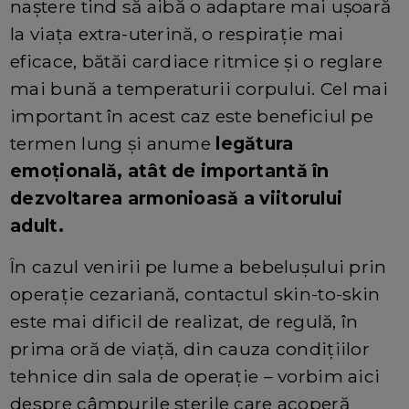
naștere tind să aibă o adaptare mai ușoară
la viața extra-uterină, o respirație mai
eficace, bătăi cardiace ritmice și o reglare
mai bună a temperaturii corpului. Cel mai
important în acest caz este beneficiul pe
termen lung și anume
legătura
emoțională, atât de importantă în
dezvoltarea armonioasă a viitorului
adult.
În cazul venirii pe lume a bebelușului prin
operație cezariană, contactul skin-to-skin
este mai dificil de realizat, de regulă, în
prima oră de viață, din cauza condițiilor
tehnice din sala de operație – vorbim aici
despre câmpurile sterile care acoperă