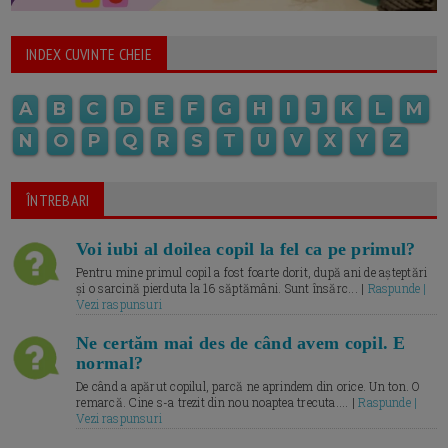
INDEX CUVINTE CHEIE
A
B
C
D
E
F
G
H
I
J
K
L
M
N
O
P
Q
R
S
T
U
V
X
Y
Z
ÎNTREBARI
Voi iubi al doilea copil la fel ca pe primul?
Pentru mine primul copil a fost foarte dorit, după ani de așteptări
și o sarcină pierduta la 16 săptămâni. Sunt însărc... |
Raspunde |
Vezi raspunsuri
Ne certăm mai des de când avem copil. E
normal?
De când a apărut copilul, parcă ne aprindem din orice. Un ton. O
remarcă. Cine s-a trezit din nou noaptea trecuta.... |
Raspunde |
Vezi raspunsuri