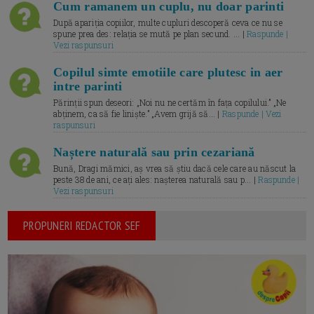
Cum ramanem un cuplu, nu doar parinti
După apariția copiilor, multe cupluri descoperă ceva ce nu se
spune prea des: relația se mută pe plan secund. ... |
Raspunde |
Vezi raspunsuri
Copilul simte emotiile care plutesc in aer
intre parinti
Părinții spun deseori: „Noi nu ne certăm în fața copilului.” „Ne
abținem, ca să fie liniște.” „Avem grijă să... |
Raspunde | Vezi
raspunsuri
Naștere naturală sau prin cezariană
Bună, Dragi mămici, aș vrea să știu dacă cele care au născut la
peste 38 de ani, ce ați ales: nașterea naturală sau p... |
Raspunde |
Vezi raspunsuri
PROPUNERI REDACTOR SEF