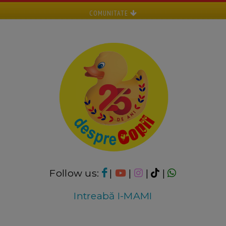
COMUNITATE
Follow us:
|
|
|
|
Intreabă I-MAMI