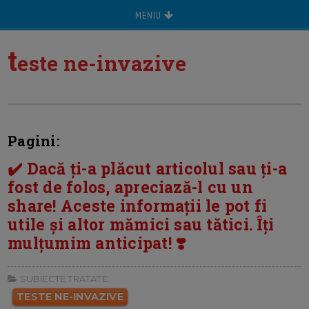
MENIU
t
este ne-invazive
Pagini:
✔️ Dacă ți-a plăcut articolul sau ți-a
fost de folos, apreciază-l cu un
share! Aceste informații le pot fi
utile și altor mămici sau tătici. Îți
mulțumim anticipat! ❣️
SUBIECTE TRATATE:
TESTE NE-INVAZIVE