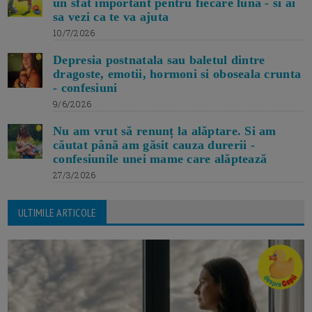
un sfat important pentru fiecare luna - si ai
sa vezi ca te va ajuta
10/7/2026
Depresia postnatala sau baletul dintre
dragoste, emotii, hormoni si oboseala crunta
- confesiuni
9/6/2026
Nu am vrut să renunț la alăptare. Si am
căutat până am găsit cauza durerii -
confesiunile unei mame care alăptează
27/3/2026
ULTIMILE ARTICOLE