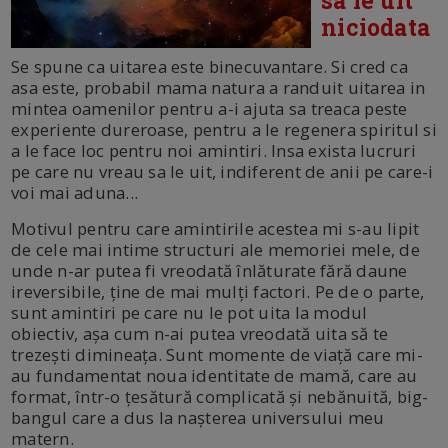
sa le uit
niciodata
Se spune ca uitarea este binecuvantare. Si cred ca
asa este, probabil mama natura a randuit uitarea in
mintea oamenilor pentru a-i ajuta sa treaca peste
experiente dureroase, pentru a le regenera spiritul si
a le face loc pentru noi amintiri. Insa exista lucruri
pe care nu vreau sa le uit, indiferent de anii pe care-i
voi mai aduna...
Motivul pentru care amintirile acestea mi s-au lipit
de cele mai intime structuri ale memoriei mele, de
unde n-ar putea fi vreodată înlăturate fără daune
ireversibile, ține de mai mulți factori. Pe de o parte,
sunt amintiri pe care nu le pot uita la modul
obiectiv, așa cum n-ai putea vreodată uita să te
trezești dimineața. Sunt momente de viață care mi-
au fundamentat noua identitate de mamă, care au
format, într-o țesătură complicată și nebănuită, big-
bangul care a dus la nașterea universului meu
matern.