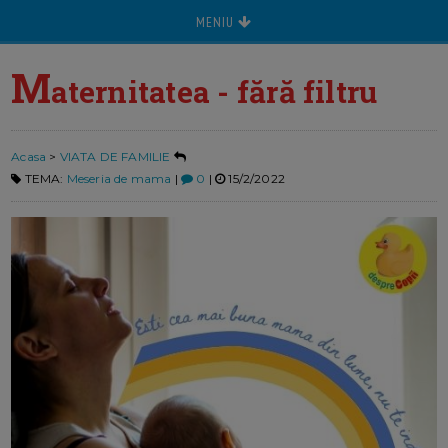
MENIU
M
aternitatea - fără filtru
Acasa
>
VIATA DE FAMILIE
TEMA:
Meseria de mama
|
0
|
15/2/2022