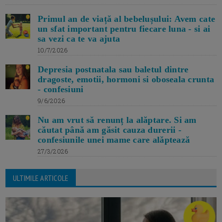
Primul an de viață al bebelușului: Avem cate
un sfat important pentru fiecare luna - si ai
sa vezi ca te va ajuta
10/7/2026
Depresia postnatala sau baletul dintre
dragoste, emotii, hormoni si oboseala crunta
- confesiuni
9/6/2026
Nu am vrut să renunț la alăptare. Si am
căutat până am găsit cauza durerii -
confesiunile unei mame care alăptează
27/3/2026
ULTIMILE ARTICOLE