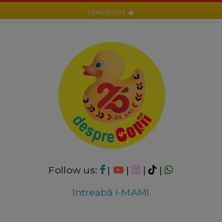
COMUNITATE
Follow us:
|
|
|
|
Intreabă I-MAMI