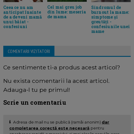
Cel mai greu job
Ceea ce nu am
Sindromul de
din lume: meseria
anticipat înainte
burnout la mame:
de mama
de a deveni mamă
simptome și
unui băiat -
greutăți -
confesiuni
confesiunile unei
mame
COMENTARII VIZITATORI
Ce sentimente ti-a produs acest articol?
Nu exista comentarii la acest articol.
Adauga-l tu pe primul!
Scrie un comentariu
Adresa de mail nu se publică (ramâi anonim)
dar
completarea corectă este necesară
pentru
aprobarea rapidă a mesajului, și mai ales în cazul în care