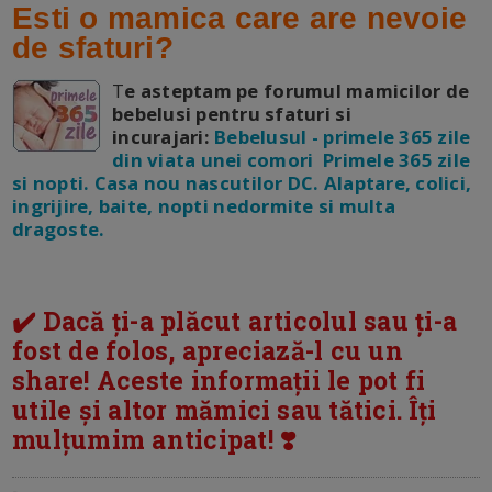
Esti o mamica care are nevoie
de sfaturi?
T
e asteptam pe forumul mamicilor de
bebelusi pentru sfaturi si
incurajari:
Bebelusul - primele 365 zile
din viata unei comori Primele 365 zile
si nopti. Casa nou nascutilor DC. Alaptare, colici,
ingrijire, baite, nopti nedormite si multa
dragoste.
✔️ Dacă ți-a plăcut articolul sau ți-a
fost de folos, apreciază-l cu un
share! Aceste informații le pot fi
utile și altor mămici sau tătici. Îți
mulțumim anticipat! ❣️