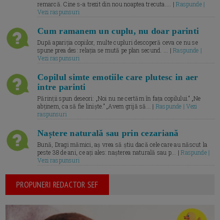
remarcă. Cine s-a trezit din nou noaptea trecuta.... |
Raspunde |
Vezi raspunsuri
Cum ramanem un cuplu, nu doar parinti
După apariția copiilor, multe cupluri descoperă ceva ce nu se
spune prea des: relația se mută pe plan secund. ... |
Raspunde |
Vezi raspunsuri
Copilul simte emotiile care plutesc in aer
intre parinti
Părinții spun deseori: „Noi nu ne certăm în fața copilului.” „Ne
abținem, ca să fie liniște.” „Avem grijă să... |
Raspunde | Vezi
raspunsuri
Naștere naturală sau prin cezariană
Bună, Dragi mămici, aș vrea să știu dacă cele care au născut la
peste 38 de ani, ce ați ales: nașterea naturală sau p... |
Raspunde |
Vezi raspunsuri
PROPUNERI REDACTOR SEF