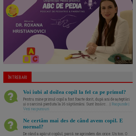
ÎNTREBARI
Voi iubi al doilea copil la fel ca pe primul?
Pentru mine primul copil a fost foarte dorit, după ani de așteptări
și o sarcină pierduta la 16 săptămâni. Sunt însărc... |
Raspunde |
Vezi raspunsuri
Ne certăm mai des de când avem copil. E
normal?
De când a apărut copilul, parcă ne aprindem din orice. Un ton. O