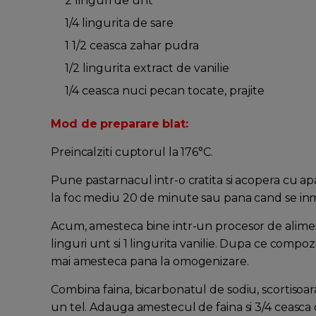
2 linguri de unt
1/4 lingurita de sare
1 1/2 ceasca zahar pudra
1/2 lingurita extract de vanilie
1/4 ceasca nuci pecan tocate, prajite
Mod de preparare blat:
Preincalziti cuptorul la 176°C.
Pune pastarnacul intr-o cratita si acopera cu apa
la foc mediu 20 de minute sau pana cand se inm
Acum, amesteca bine intr-un procesor de aliment
linguri unt si 1 lingurita vanilie. Dupa ce comp
mai amesteca pana la omogenizare.
Combina faina, bicarbonatul de sodiu, scortisoar
un tel. Adauga amestecul de faina si 3/4 ceasca 