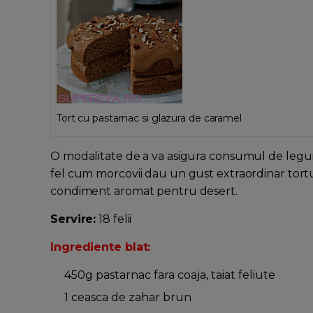
Tort cu pastarnac si glazura de caramel
O modalitate de a va asigura consumul de legumele
fel cum morcovii dau un gust extraordinar tortul
condiment aromat pentru desert.
Servire:
18 felii
Ingrediente blat:
450g pastarnac fara coaja, taiat feliute
1 ceasca de zahar brun