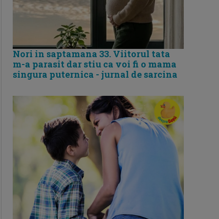
Nori in saptamana 33. Viitorul tata
m-a parasit dar stiu ca voi fi o mama
singura puternica - jurnal de sarcina