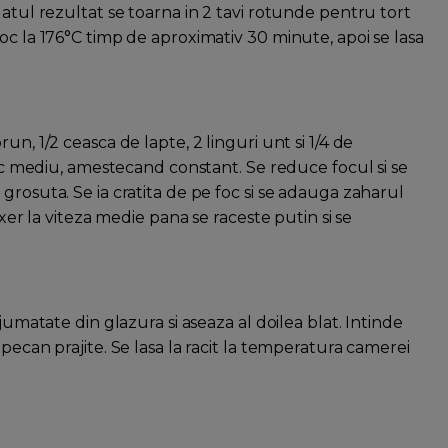
uatul rezultat se toarna in 2 tavi rotunde pentru tort
oc la 176°C timp de aproximativ 30 minute, apoi se lasa
n, 1/2 ceasca de lapte, 2 linguri unt si 1/4 de
 foc mediu, amestecand constant. Se reduce focul si se
grosuta. Se ia cratita de pe foc si se adauga zaharul
ixer la viteza medie pana se raceste putin si se
jumatate din glazura si aseaza al doilea blat. Intinde
pecan prajite. Se lasa la racit la temperatura camerei