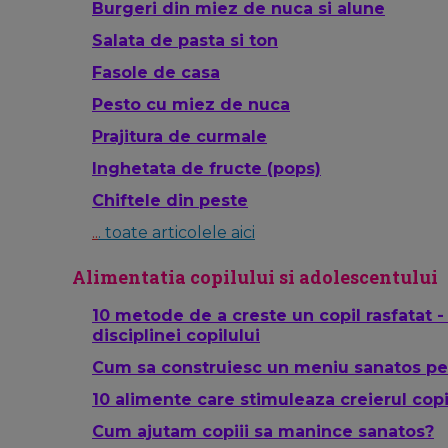
Burgeri din miez de nuca si alune
Salata de pasta si ton
Fasole de casa
Pesto cu miez de nuca
Prajitura de curmale
Inghetata de fructe (pops)
Chiftele din peste
..
. toate articolele aici
Alimentatia copilului si adolescentului
10 metode de a creste un copil rasfatat 
disciplinei copilului
Cum sa construiesc un meniu sanatos pe
10 alimente care stimuleaza creierul copi
Cum ajutam copiii sa manince sanatos?