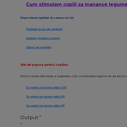
Cum stimulam copiii sa manance legum
Despre refuzul copilului de a manca veti citi:
Probleme de lux ale copilariei
Inaltime, greutate si energie
Jurnal sau specialist
Idei de papica pentru copilasi
Pentru retete delicioase si inspiratie, cititi urmatoarele topicuri de pe foru
Ce gatim azi pentru pitici (10)
Ce gatim azi pentru pitici (9)
Ce gatim azi pentru pitici (8)
Output "
"