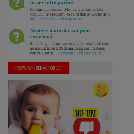
in aer intre parinti
Părinții spun deseori: „Noi nu ne certăm în fața
copilului.” „Ne abținem, ca să fie liniște.” „Avem grijă
să... |
Raspunde | Vezi raspunsuri
Naștere naturală sau prin
cezariană
Bună, Dragi mămici, aș vrea să știu dacă cele care
au născut la peste 38 de ani, ce ați ales: nașterea
naturală sau p... |
Raspunde | Vezi raspunsuri
PROPUNERI REDACTOR SEF