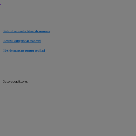
e
Refuzul anumitor feluri de mancare
Refuzul categoric al mancarii
Idei de mancare pentru copilasi
mul Desprecopii.com: