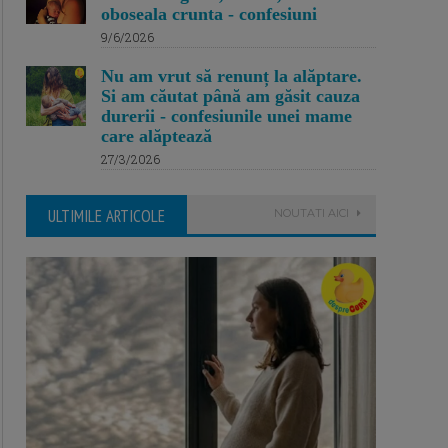
oboseala crunta - confesiuni
9/6/2026
Nu am vrut să renunț la alăptare.
Si am căutat până am găsit cauza
durerii - confesiunile unei mame
care alăptează
27/3/2026
ULTIMILE ARTICOLE
NOUTATI AICI