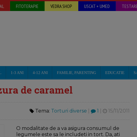
AL
FITOTERAPIE
VEDRA SHOP
USCAT + UMED
TESTARE
L
1-3 ANI
4-12 ANI
FAMILIE, PARENTING
EDUCATIE
S
azura de caramel
Tema:
Torturi diverse
|
1
|
15/11/2011
O modalitate de a va asigura consumul de
legumele este sa le includeti in tort. Da, ati