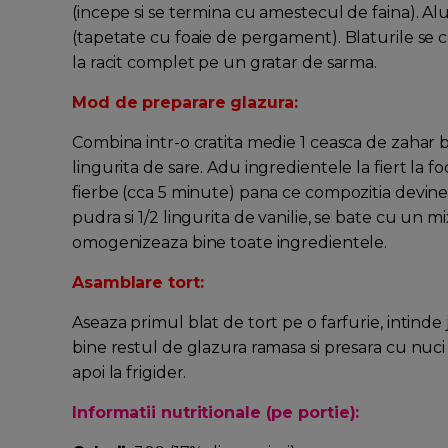
(incepe si se termina cu amestecul de faina). Al
(tapetate cu foaie de pergament). Blaturile se c
la racit complet pe un gratar de sarma.
Mod de preparare glazura:
Combina intr-o cratita medie 1 ceasca de zahar bru
lingurita de sare. Adu ingredientele la fiert la
fierbe (cca 5 minute) pana ce compozitia devine 
pudra si 1/2 lingurita de vanilie, se bate cu un m
omogenizeaza bine toate ingredientele.
Asamblare tort:
Aseaza primul blat de tort pe o farfurie, intinde 
bine restul de glazura ramasa si presara cu nuci 
apoi la frigider.
Informatii nutritionale (pe portie):