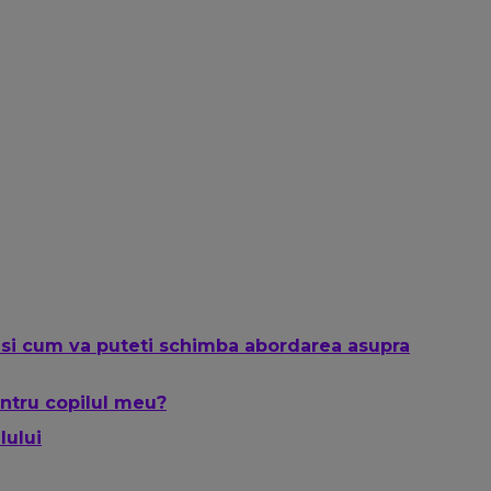
- si cum va puteti schimba abordarea asupra
ntru copilul meu?
lului