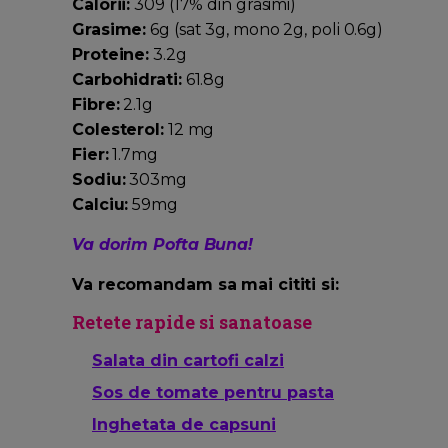
Calorii:
309 (17% din grasimi)
Grasime:
6g (sat 3g, mono 2g, poli 0.6g)
Proteine:
3.2g
Carbohidrati:
61.8g
Fibre:
2.1g
Colesterol:
12 mg
Fier:
1.7mg
Sodiu:
303mg
Calciu:
59mg
Va dorim Pofta Buna!
Va recomandam sa mai cititi si:
Retete rapide si sanatoase
Salata din cartofi calzi
Sos de tomate pentru pasta
Inghetata de capsuni