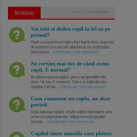
ÎNTREBARI
PUNE O ÎNTREBARE
Voi iubi al doilea copil la fel ca pe
primul?
Pentru mine primul copil a fost foarte dorit, după ani
de așteptări și o sarcină pierduta la 16 săptămâni.
Sunt însărc... |
Raspunde | Vezi raspunsuri
Ne certăm mai des de când avem
copil. E normal?
De când a apărut copilul, parcă ne aprindem din
orice. Un ton. O remarcă. Cine s-a trezit din nou
noaptea trecuta.... |
Raspunde | Vezi raspunsuri
Cum ramanem un cuplu, nu doar
parinti
După apariția copiilor, multe cupluri descoperă ceva
ce nu se spune prea des: relația se mută pe plan
secund. ... |
Raspunde | Vezi raspunsuri
Copilul simte emotiile care plutesc