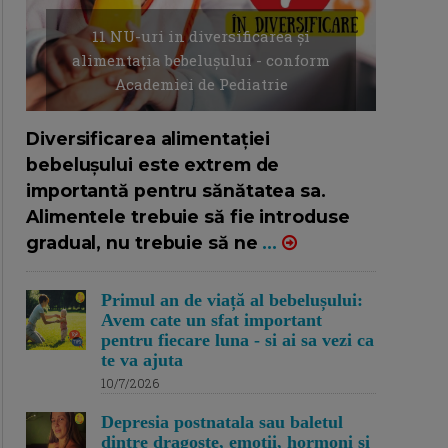
11 NU-uri in diversificarea și
alimentația bebelușului - conform
Academiei de Pediatrie
16/7/2026
AUTOR: EDITOR DC.
Diversificarea alimentației
bebelușului este extrem de
importantă pentru sănătatea sa.
Alimentele trebuie să fie introduse
gradual, nu trebuie să ne
...
Primul an de viață al bebelușului:
Avem cate un sfat important
pentru fiecare luna - si ai sa vezi ca
te va ajuta
10/7/2026
Depresia postnatala sau baletul
dintre dragoste, emotii, hormoni si