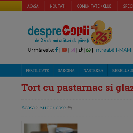
ACASA
NOUTATI
COMUNITATE / CLUB
SPECI
Urmărește:
|
|
|
|
|
Intreabă I-MAMI
FERTILITATE
SARCINA
NASTEREA
BEBELUSU
Tort cu pastarnac si gl
Acasa
>
Super case