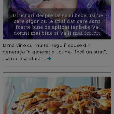
10 lucruri despre iarna si bebelusi pe
care sigur nu le stiai dar care sunt
foarte bine de aplicat iar bebe va
dormi mai bine si va fi mai fericit
Iarna vine cu multe „reguli” spuse din
generație în generație: „pune-i încă un strat”,
„să nu iasă afară”,...