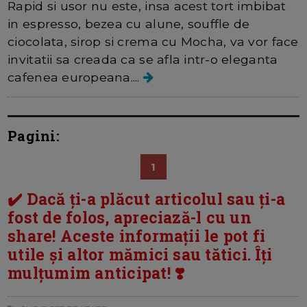
Rapid si usor nu este, insa acest tort imbibat
in espresso, bezea cu alune, souffle de
ciocolata, sirop si crema cu Mocha, va vor face
invitatii sa creada ca se afla intr-o eleganta
cafenea europeana....
Pagini:
1
✔️ Dacă ți-a plăcut articolul sau ți-a
fost de folos, apreciază-l cu un
share! Aceste informații le pot fi
utile și altor mămici sau tătici. Îți
mulțumim anticipat! ❣️