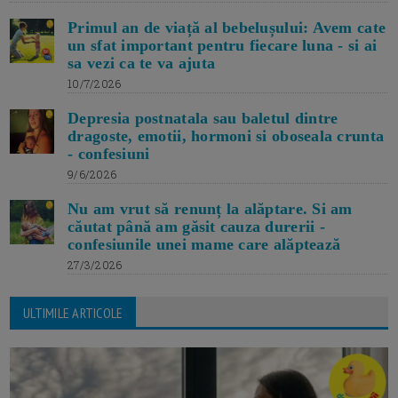
Primul an de viață al bebelușului: Avem cate
un sfat important pentru fiecare luna - si ai
sa vezi ca te va ajuta
10/7/2026
Depresia postnatala sau baletul dintre
dragoste, emotii, hormoni si oboseala crunta
- confesiuni
9/6/2026
Nu am vrut să renunț la alăptare. Si am
căutat până am găsit cauza durerii -
confesiunile unei mame care alăptează
27/3/2026
ULTIMILE ARTICOLE