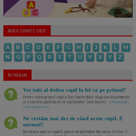
INDEX CUVINTE CHEIE
A
B
C
D
E
F
G
H
I
J
K
L
M
N
O
P
Q
R
S
T
U
V
X
Y
Z
ÎNTREBARI
Voi iubi al doilea copil la fel ca pe primul?
Pentru mine primul copil a fost foarte dorit, după ani de așteptări
și o sarcină pierduta la 16 săptămâni. Sunt însărc... |
Raspunde |
Vezi raspunsuri
Ne certăm mai des de când avem copil. E
normal?
De când a apărut copilul, parcă ne aprindem din orice. Un ton. O