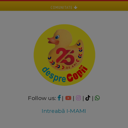
COMUNITATE
Follow us:
|
|
|
|
Intreabă I-MAMI