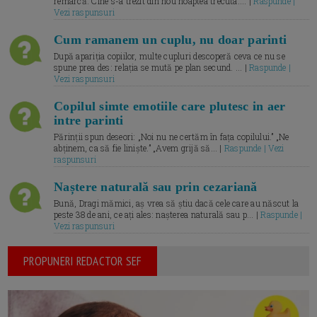
remarcă. Cine s-a trezit din nou noaptea trecuta.... |
Raspunde |
Vezi raspunsuri
Cum ramanem un cuplu, nu doar parinti
După apariția copiilor, multe cupluri descoperă ceva ce nu se
spune prea des: relația se mută pe plan secund. ... |
Raspunde |
Vezi raspunsuri
Copilul simte emotiile care plutesc in aer
intre parinti
Părinții spun deseori: „Noi nu ne certăm în fața copilului.” „Ne
abținem, ca să fie liniște.” „Avem grijă să... |
Raspunde | Vezi
raspunsuri
Naștere naturală sau prin cezariană
Bună, Dragi mămici, aș vrea să știu dacă cele care au născut la
peste 38 de ani, ce ați ales: nașterea naturală sau p... |
Raspunde |
Vezi raspunsuri
PROPUNERI REDACTOR SEF