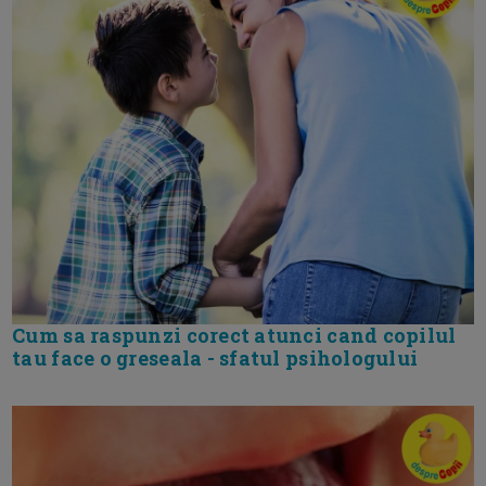
Cum sa raspunzi corect atunci cand copilul
tau face o greseala - sfatul psihologului