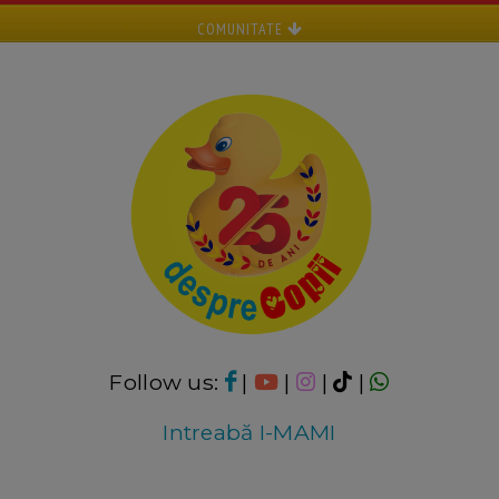
COMUNITATE
Follow us:
|
|
|
|
Intreabă I-MAMI