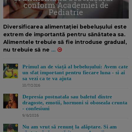
conform Academiei de
Pediatrie
16/7/2026
AUTOR: EDITOR DC.
Diversificarea alimentației bebelușului este
extrem de importantă pentru sănătatea sa.
Alimentele trebuie să fie introduse gradual,
nu trebuie să ne
...
Primul an de viață al bebelușului: Avem cate
un sfat important pentru fiecare luna - si ai
sa vezi ca te va ajuta
10/7/2026
Depresia postnatala sau baletul dintre
dragoste, emotii, hormoni si oboseala crunta
- confesiuni
9/6/2026
Nu am vrut să renunț la alăptare. Si am