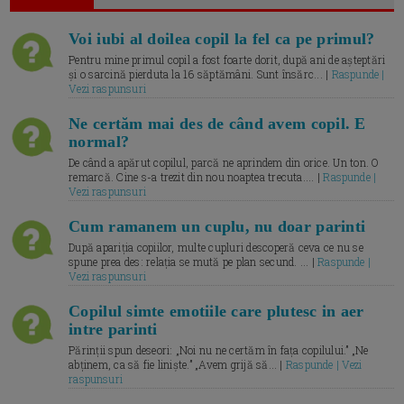
Voi iubi al doilea copil la fel ca pe primul?
Pentru mine primul copil a fost foarte dorit, după ani de așteptări
și o sarcină pierduta la 16 săptămâni. Sunt însărc... |
Raspunde |
Vezi raspunsuri
Ne certăm mai des de când avem copil. E
normal?
De când a apărut copilul, parcă ne aprindem din orice. Un ton. O
remarcă. Cine s-a trezit din nou noaptea trecuta.... |
Raspunde |
Vezi raspunsuri
Cum ramanem un cuplu, nu doar parinti
După apariția copiilor, multe cupluri descoperă ceva ce nu se
spune prea des: relația se mută pe plan secund. ... |
Raspunde |
Vezi raspunsuri
Copilul simte emotiile care plutesc in aer
intre parinti
Părinții spun deseori: „Noi nu ne certăm în fața copilului.” „Ne
abținem, ca să fie liniște.” „Avem grijă să... |
Raspunde | Vezi
raspunsuri