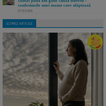
căutat până am găsit cauza durerii -
confesiunile unei mame care alăptează
27/3/2026
ULTIMILE ARTICOLE