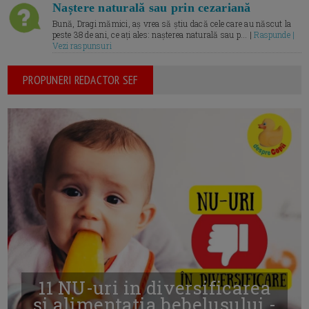
Naștere naturală sau prin cezariană
Bună, Dragi mămici, aș vrea să știu dacă cele care au născut la
peste 38 de ani, ce ați ales: nașterea naturală sau p... |
Raspunde |
Vezi raspunsuri
PROPUNERI REDACTOR SEF
11 NU-uri in diversificarea
și alimentația bebelușului -