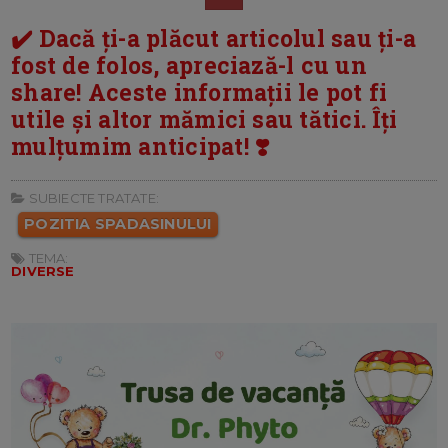
✔️ Dacă ți-a plăcut articolul sau ți-a
fost de folos, apreciază-l cu un
share! Aceste informații le pot fi
utile și altor mămici sau tătici. Îți
mulțumim anticipat! ❣️
SUBIECTE TRATATE:
POZITIA SPADASINULUI
TEMA:
DIVERSE