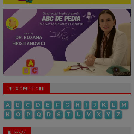
INDEX CUVINTE CHEIE
A
B
C
D
E
F
G
H
I
J
K
L
M
N
O
P
Q
R
S
T
U
V
X
Y
Z
ÎNTREBARI