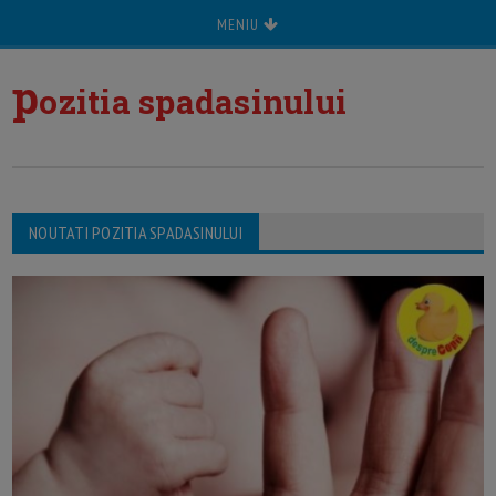
MENIU
p
ozitia spadasinului
NOUTATI POZITIA SPADASINULUI