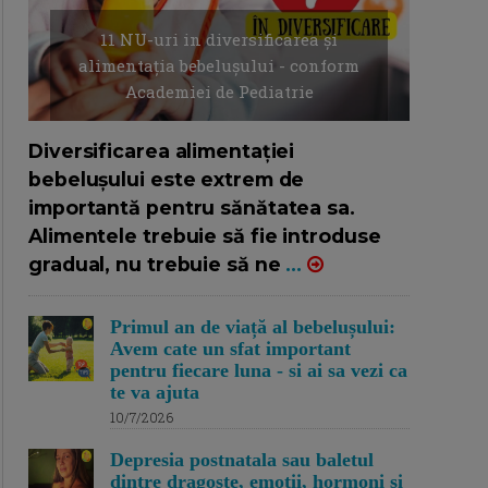
11 NU-uri in diversificarea și
alimentația bebelușului - conform
Academiei de Pediatrie
16/7/2026
AUTOR: EDITOR DC.
Diversificarea alimentației
bebelușului este extrem de
importantă pentru sănătatea sa.
Alimentele trebuie să fie introduse
gradual, nu trebuie să ne
...
Primul an de viață al bebelușului:
Avem cate un sfat important
pentru fiecare luna - si ai sa vezi ca
te va ajuta
10/7/2026
Depresia postnatala sau baletul
dintre dragoste, emotii, hormoni si