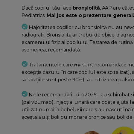
Dacă copilul tău face
bronșiolită
, AAP are câte
Pediatrics.
Mai jos este o prezentare general
Majoritatea copiilor cu bronșiolită nu au nev
radiografii. Bronșiolita ar trebui de obicei diagn
examenului fizic al copilului. Testarea de rutin
asemenea, recomandată.
Tratamentele care
nu
sunt recomandate inclu
excepția cazului în care copilul este spitalizat), s
saturațiile sunt peste 90%) sau utilizarea pulsio
Noile recomandări - din 2025 - au schimbat ș
(palivizumab), injecția lunară care poate ajuta
utilizat numai la bebelușii care s-au născut îna
aceștia au și boli pulmonare cronice sau boli de 