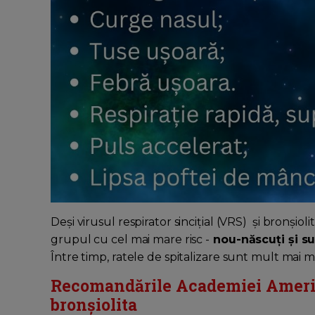
Deși virusul respirator sincițial (VRS) și bronșioli
grupul cu cel mai mare risc -
nou-născuți și su
Între timp, ratele de spitalizare sunt mult mai mi
Recomandările Academiei Americ
bronșiolita