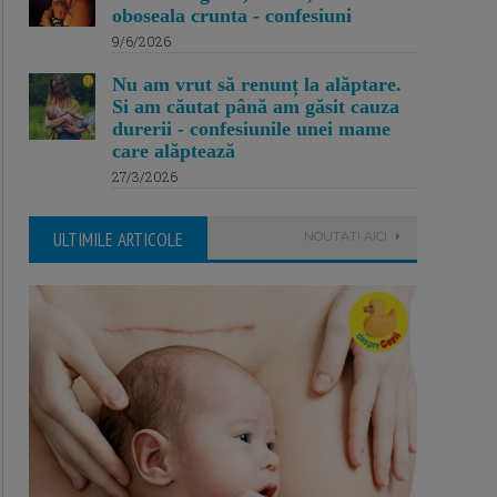
oboseala crunta - confesiuni
9/6/2026
Nu am vrut să renunț la alăptare.
Si am căutat până am găsit cauza
durerii - confesiunile unei mame
care alăptează
27/3/2026
ULTIMILE ARTICOLE
NOUTATI AICI