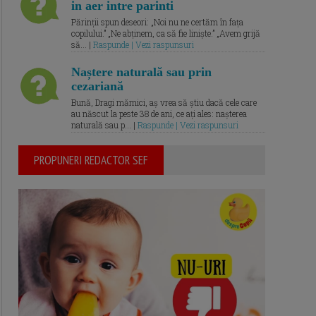
in aer intre parinti
Părinții spun deseori: „Noi nu ne certăm în fața
copilului.” „Ne abținem, ca să fie liniște.” „Avem grijă
să... |
Raspunde | Vezi raspunsuri
Naștere naturală sau prin
cezariană
Bună, Dragi mămici, aș vrea să știu dacă cele care
au născut la peste 38 de ani, ce ați ales: nașterea
naturală sau p... |
Raspunde | Vezi raspunsuri
PROPUNERI REDACTOR SEF