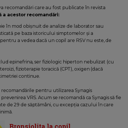
va recomandări care au fost publicate în revista
ă a acestor recomandări:
oie în mod obișnuit de analize de laborator sau
osticată pe baza istoricului simptomelor și a
ă pentru a vedea dacă un copil are RSV nu este, de
d epinefrina, ser fiziologic hiperton nebulizat (cu
teroizi, fizioterapie toracică (CPT), oxigen (dacă
ximetriei continue.
i recomandările pentru utilizarea Synagis
 la prevenirea VRS. Acum se recomandă ca Synagis să fie
inte de 29 de săptămâni, cu excepția cazului în care
inimă.
Bronsiolita la copil