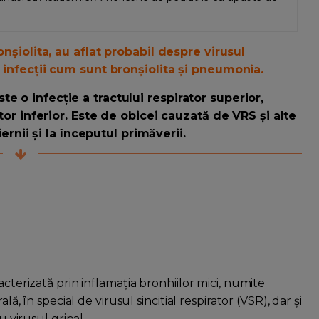
onșiolita, au aflat probabil despre virusul
a infecții cum sunt bronșiolita și pneumonia.
e o infecție a tractului respirator superior,
ator inferior. Este de obicei cauzată de VRS și alte
iernii și la începutul primăverii.
acterizată prin inflamația bronhiilor mici, numite
lă, în special de virusul sincitial respirator (VSR), dar și
u virusul gripal.