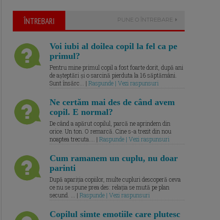
ÎNTREBARI
PUNE O ÎNTREBARE
Voi iubi al doilea copil la fel ca pe
primul?
Pentru mine primul copil a fost foarte dorit, după ani
de așteptări și o sarcină pierduta la 16 săptămâni.
Sunt însărc... |
Raspunde | Vezi raspunsuri
Ne certăm mai des de când avem
copil. E normal?
De când a apărut copilul, parcă ne aprindem din
orice. Un ton. O remarcă. Cine s-a trezit din nou
noaptea trecuta.... |
Raspunde | Vezi raspunsuri
Cum ramanem un cuplu, nu doar
parinti
După apariția copiilor, multe cupluri descoperă ceva
ce nu se spune prea des: relația se mută pe plan
secund. ... |
Raspunde | Vezi raspunsuri
Copilul simte emotiile care plutesc