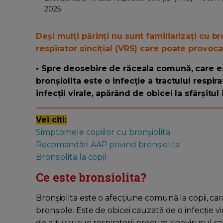
2025
Deși mulți părinți nu sunt familiarizați cu br
respirator sincițial (VRS) care poate provoc
• Spre deosebire de răceala comună, care est
bronșiolita este o infecție a tractului respir
infecții virale, apărând de obicei la sfârșitul 
Vei citi:
Simptomele copiilor cu bronșiolită
Recomandări AAP privind bronșiolita
Bronsiolita la copil
Ce este bronsiolita?
Bronșiolita este o afecțiune comună la copii, car
bronșiole. Este de obicei cauzată de o infecție vira
de alți virusuri respiratorii precum rinovirusul sa