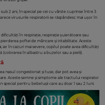
 sub 2 ani, în special pe cei cu vârste cuprinse între 3
oarece virusurile respiratorii se răspândesc mai ușor în
ificultăți în respirație, respirație șuierătoare sau
pierderea poftei de mâncare și iritabilitate. Aceste
ar în cazuri mai severe, copilul poate avea dificultăți
 (colorarea în albastru a buzelor sau a pielii).
tă
ea nasul congestionat și tuse, dar pot avea și
rătoare. Aceste semne și simptome ale tractului respirator
 în special pentru bebelușii care au doar 1 sau 2 luni.