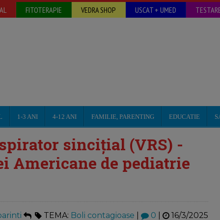
AL
FITOTERAPIE
VEDRA SHOP
USCAT + UMED
TESTARE
L
1-3 ANI
4-12 ANI
FAMILIE, PARENTING
EDUCATIE
S
spirator sincițial (VRS) -
 Americane de pediatrie
arinti
TEMA:
Boli contagioase
|
0
|
16/3/2025