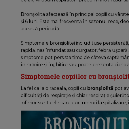
Bronșiolita afectează în principal copiii cu vârste
și 6 luni. Este mai frecventă în sezonul rece, de
această perioadă.
Simptomele bronșiolitei includ tuse persistentă, d
rapidă, nas înfundat sau curgător, febră ușoară, 
simptome pot persista timp de câteva săptămâni, i
în hrănire și înghițire sau poate prezenta cianoză
Simptomele copiilor cu bronșioli
La fel ca la o răceală, copiii cu
bronșiolită
pot av
dificultăți de respirație și chiar respirație șuie
inferior sunt cele care duc uneori la spitalizare,