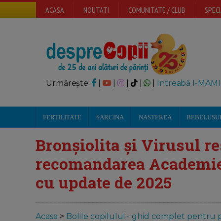
ACASA
NOUTATI
COMUNITATE / CLUB
SPECI
Urmărește:
|
|
|
|
|
Intreabă I-MAMI
FERTILITATE
SARCINA
NASTEREA
BEBELUSU
Bronșiolita și Virusul re
recomandarea Academiei
cu update de 2025
Acasa
>
Bolile copilului - ghid complet pentru p