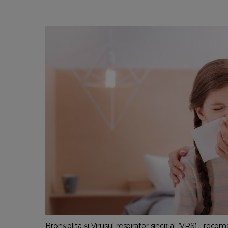
Bronșiolita și Virusul respirator sincițial (VRS) - 