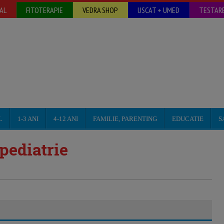
AL
FITOTERAPIE
VEDRA SHOP
USCAT + UMED
TESTARE
L
1-3 ANI
4-12 ANI
FAMILIE, PARENTING
EDUCATIE
S
pediatrie