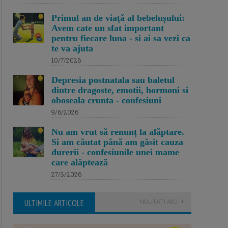
Primul an de viață al bebelușului:
Avem cate un sfat important
pentru fiecare luna - si ai sa vezi ca
te va ajuta
10/7/2026
Depresia postnatala sau baletul
dintre dragoste, emotii, hormoni si
oboseala crunta - confesiuni
9/6/2026
Nu am vrut să renunț la alăptare.
Si am căutat până am găsit cauza
durerii - confesiunile unei mame
care alăptează
27/3/2026
ULTIMILE ARTICOLE
NOUTATI AICI