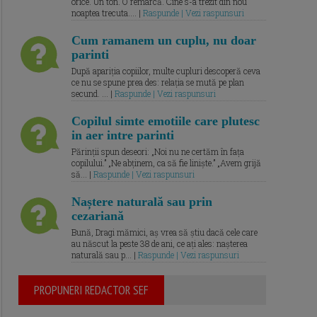
orice. Un ton. O remarcă. Cine s-a trezit din nou
noaptea trecuta.... |
Raspunde | Vezi raspunsuri
Cum ramanem un cuplu, nu doar
parinti
După apariția copiilor, multe cupluri descoperă ceva
ce nu se spune prea des: relația se mută pe plan
secund. ... |
Raspunde | Vezi raspunsuri
Copilul simte emotiile care plutesc
in aer intre parinti
Părinții spun deseori: „Noi nu ne certăm în fața
copilului.” „Ne abținem, ca să fie liniște.” „Avem grijă
să... |
Raspunde | Vezi raspunsuri
Naștere naturală sau prin
cezariană
Bună, Dragi mămici, aș vrea să știu dacă cele care
au născut la peste 38 de ani, ce ați ales: nașterea
naturală sau p... |
Raspunde | Vezi raspunsuri
PROPUNERI REDACTOR SEF