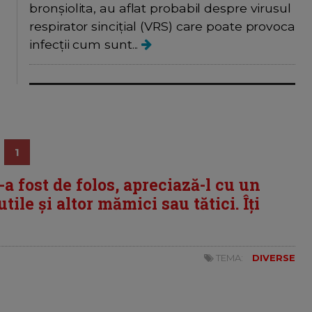
bronșiolita, au aflat probabil despre virusul
respirator sincițial (VRS) care poate provoca
infecții cum sunt...
1
i-a fost de folos, apreciază-l cu un
tile și altor mămici sau tătici. Îți
TEMA:
DIVERSE