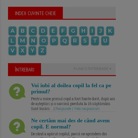
INDEX CUVINTE CHEIE
A
B
C
D
E
F
G
H
I
J
K
L
M
N
O
P
Q
R
S
T
U
V
X
Y
Z
ÎNTREBARI
PUNE O ÎNTREBARE
Voi iubi al doilea copil la fel ca pe
primul?
Pentru mine primul copil a fost foarte dorit, după ani
de așteptări și o sarcină pierduta la 16 săptămâni.
Sunt însărc... |
Raspunde | Vezi raspunsuri
Ne certăm mai des de când avem
copil. E normal?
De când a apărut copilul, parcă ne aprindem din