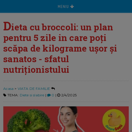
MENIU
D
ieta cu broccoli: un plan
pentru 5 zile in care poți
scăpa de kilograme ușor și
sanatos - sfatul
nutriționistului
Acasa
>
VIATA DE FAMILIE
TEMA:
Diete si slabire
|
0
|
2/4/2025