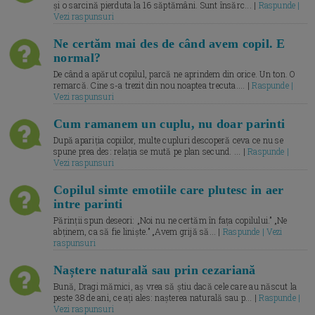
și o sarcină pierduta la 16 săptămâni. Sunt însărc... |
Raspunde |
Vezi raspunsuri
Ne certăm mai des de când avem copil. E
normal?
De când a apărut copilul, parcă ne aprindem din orice. Un ton. O
remarcă. Cine s-a trezit din nou noaptea trecuta.... |
Raspunde |
Vezi raspunsuri
Cum ramanem un cuplu, nu doar parinti
După apariția copiilor, multe cupluri descoperă ceva ce nu se
spune prea des: relația se mută pe plan secund. ... |
Raspunde |
Vezi raspunsuri
Copilul simte emotiile care plutesc in aer
intre parinti
Părinții spun deseori: „Noi nu ne certăm în fața copilului.” „Ne
abținem, ca să fie liniște.” „Avem grijă să... |
Raspunde | Vezi
raspunsuri
Naștere naturală sau prin cezariană
Bună, Dragi mămici, aș vrea să știu dacă cele care au născut la
peste 38 de ani, ce ați ales: nașterea naturală sau p... |
Raspunde |
Vezi raspunsuri