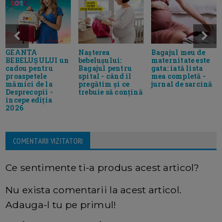
GEANTA
Nașterea
Bagajul meu de
BEBELUȘULUI un
bebelușului:
maternitate este
cadou pentru
Bagajul pentru
gata: iată lista
proaspetele
spital - când il
mea completă -
mămici de la
pregătim și ce
jurnal de sarcină
Desprecopii -
trebuie să conțină
incepe ediția
2026
COMENTARII VIZITATORI
Ce sentimente ti-a produs acest articol?
Nu exista comentarii la acest articol.
Adauga-l tu pe primul!