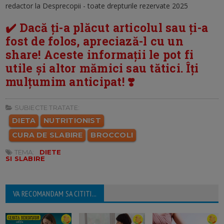
redactor la Desprecopii - toate drepturile rezervate 2025
✔️ Dacă ți-a plăcut articolul sau ți-a
fost de folos, apreciază-l cu un
share! Aceste informații le pot fi
utile și altor mămici sau tătici. Îți
mulțumim anticipat! ❣️
SUBIECTE TRATATE:
DIETA
NUTRITIONIST
CURA DE SLABIRE
BROCCOLI
TEMA:
DIETE
SI SLABIRE
VA RECOMANDAM SA CITITI...