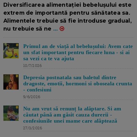
16/7/2026
AUTOR: EDITOR DC.
Diversificarea alimentației bebelușului este
extrem de importantă pentru sănătatea sa.
Alimentele trebuie să fie introduse gradual,
nu trebuie să ne
...
Primul an de viață al bebelușului: Avem cate
un sfat important pentru fiecare luna - si ai
sa vezi ca te va ajuta
10/7/2026
Depresia postnatala sau baletul dintre
dragoste, emotii, hormoni si oboseala crunta
- confesiuni
9/6/2026
Nu am vrut să renunț la alăptare. Si am
căutat până am găsit cauza durerii -
confesiunile unei mame care alăptează
27/3/2026