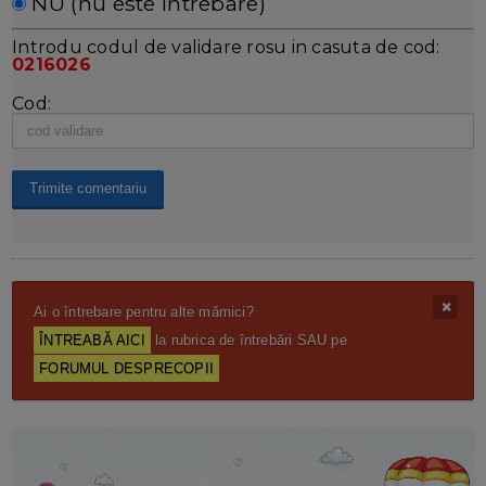
NU (nu este întrebare)
Introdu codul de validare rosu in casuta de cod:
0216026
Cod:
Ai o întrebare pentru alte mămici?
ÎNTREABĂ AICI
la rubrica de întrebări SAU pe
FORUMUL DESPRECOPII