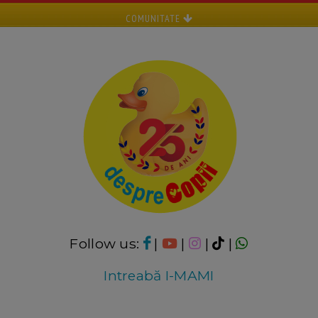
COMUNITATE
Follow us:
|
|
|
|
Intreabă I-MAMI