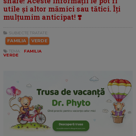
share! Aceste informații le pot fi
utile și altor mămici sau tătici. Îți
mulțumim anticipat! ❣️
SUBIECTE TRATATE:
FAMILIA
VERDE
TEMA:
FAMILIA
VERDE