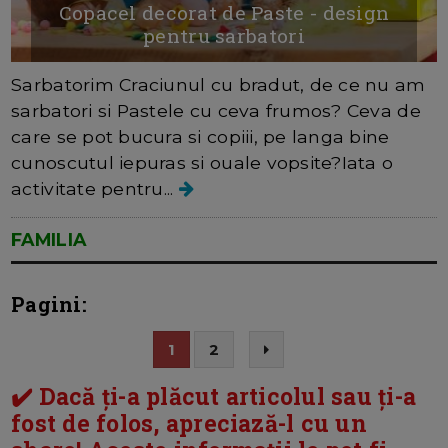
Copacel decorat de Paste - design
pentru sarbatori
Sarbatorim Craciunul cu bradut, de ce nu am
sarbatori si Pastele cu ceva frumos? Ceva de
care se pot bucura si copiii, pe langa bine
cunoscutul iepuras si ouale vopsite?Iata o
activitate pentru...
FAMILIA
Pagini:
1
2
✔️ Dacă ți-a plăcut articolul sau ți-a
fost de folos, apreciază-l cu un