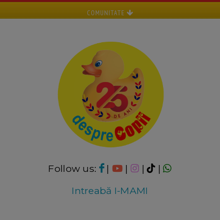
COMUNITATE
Follow us:
|
|
|
|
Intreabă I-MAMI