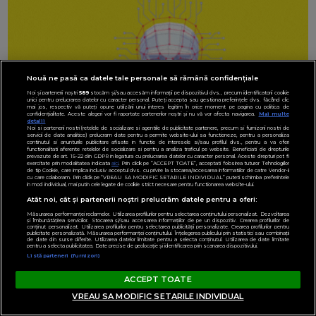
Nouă ne pasă ca datele tale personale să rămână confidențiale
Noi și partenerii noștri
589
stocăm și/sau accesăm informații pe dispozitivul dvs., precum identificatorii cookie
unici pentru prelucrarea datelor cu caracter personal. Puteți accepta sau gestiona preferințele dvs. făcând clic
mai jos, respectiv vă puteți opune utilizării unui interes legitim în orice moment pe pagina cu politica de
confidențialitate. Aceste alegeri vor fi raportate partenerilor noștri și nu vă vor afecta navigarea.
Mai multe
detalii
Noi si partenerii nostri (retelele de socializare si agentiile de publicitate partenere, precum si furnizorii nostri de
servicii de date analitice) prelucram date pentru a permite website-ului sa functioneze, pentru a personaliza
continutul si anunturile publicitare afisate in functie de interesele si/sau profilul dvs., pentru a va oferi
functionalitati aferente retelelor de socializare si pentru a analiza traficul pe website. Beneficiati de drepturile
prevazute de art. 15-22 din GDPR in legatura cu prelucrarea datelor cu caracter personal. Aceste drepturi pot fi
exercitate prin modalitatea indicata
aici
. Prin click pe “ACCEPT TOATE”, acceptati folosirea tuturor Tehnologiilor
de tip Cookie, care implica inclusiv acceptul dvs. cu privire la stocarea/accesarea informatiilor de catre Vendor-ii
cu care colaboram. Prin click pe “VREAU SA MODIFIC SETARILE INDIVIDUAL” puteti schimba preferintele
in mod individual, mai putin cele legate de cookie strict necesare pentru functionarea website-ului.
Atât noi, cât și partenerii noștri prelucrăm datele pentru a oferi:
Măsurarea performanței reclamelor. Utilizarea profilurilor pentru selectarea conținutului personalizat. Dezvoltarea
și îmbunătățirea serviciilor. Stocarea și/sau accesarea informațiilor de pe un dispozitiv. Crearea profilurilor de
conținut personalizat. Utilizarea profilurilor pentru selectarea publicității personalizate. Crearea profilurilor pentru
publicitate personalizată. Măsurarea performanței conținutului. Înțelegerea publicului prin statistici sau combinații
de date din surse diferite. Utilizarea datelor limitate pentru a selecta conținutul. Utilizarea de date limitate
pentru a selecta publicitatea. Date precise de geolocație și identificarea prin scanarea dispozitivului.
Listă parteneri (furnizori)
ACCEPT TOATE
VREAU SA MODIFIC SETARILE INDIVIDUAL