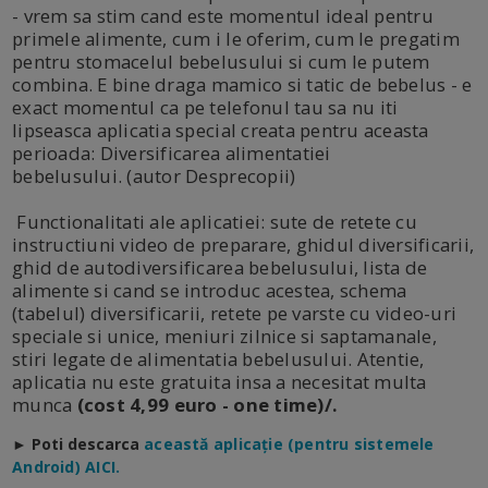
- vrem sa stim cand este momentul ideal pentru
primele alimente, cum i le oferim, cum le pregatim
pentru stomacelul bebelusului si cum le putem
combina. E bine draga mamico si tatic de bebelus - e
exact momentul ca pe telefonul tau sa nu iti
lipseasca aplicatia special creata pentru aceasta
perioada: Diversificarea alimentatiei
bebelusului. (autor Desprecopii)
Functionalitati ale aplicatiei: sute de retete cu
instructiuni video de preparare, ghidul diversificarii,
ghid de autodiversificarea bebelusului, lista de
alimente si cand se introduc acestea, schema
(tabelul) diversificarii, retete pe varste cu video-uri
speciale si unice, meniuri zilnice si saptamanale,
stiri legate de alimentatia bebelusului. Atentie,
aplicatia nu este gratuita insa a necesitat multa
munca
(cost 4,99 euro - one time)/.
► Poti descarca
a
ceastă aplicație (pentru sistemele
Android) AICI.