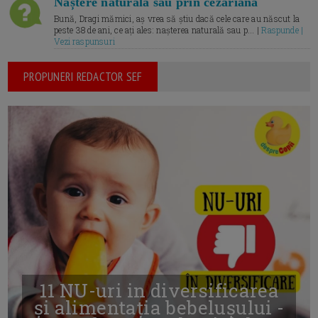
Naștere naturală sau prin cezariană
Bună, Dragi mămici, aș vrea să știu dacă cele care au născut la
peste 38 de ani, ce ați ales: nașterea naturală sau p... |
Raspunde |
Vezi raspunsuri
PROPUNERI REDACTOR SEF
11 NU-uri in diversificarea
și alimentația bebelușului -