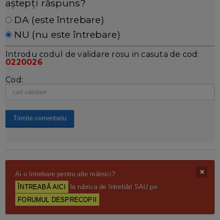
aștepți răspuns?
DA (este întrebare)
NU (nu este întrebare)
Introdu codul de validare rosu in casuta de cod:
0220026
Cod:
Ai o întrebare pentru alte mămici?
ÎNTREABĂ AICI
la rubrica de întrebări SAU pe
FORUMUL DESPRECOPII