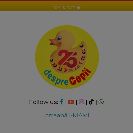
COMUNITATE
Follow us:
|
|
|
|
Intreabă I-MAMI