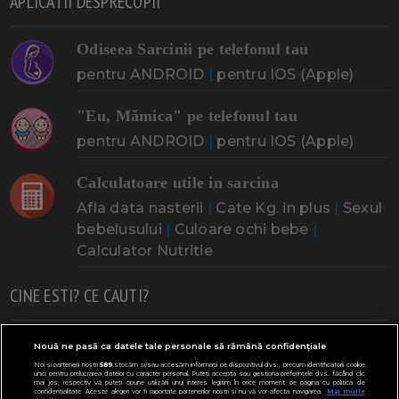
APLICATII DESPRECOPII
Odiseea Sarcinii pe telefonul tau
pentru ANDROID
|
pentru IOS (Apple)
"Eu, Mămica" pe telefonul tau
pentru ANDROID
|
pentru IOS (Apple)
Calculatoare utile in sarcina
Afla data nasterii
|
Cate Kg. in plus
|
Sexul
bebelusului
|
Culoare ochi bebe
|
Calculator Nutritie
CINE ESTI? CE CAUTI?
Doresc un copil
Adoptia
Probleme cu sarcina
Nouă ne pasă ca datele tale personale să rămână confidențiale
Noi și partenerii noștri
589
stocăm și/sau accesăm informații pe dispozitivul dvs., precum identificatorii cookie
Urmeaza sa nasc
Probleme alaptare
Bebe plange
unici pentru prelucrarea datelor cu caracter personal. Puteți accepta sau gestiona preferințele dvs. făcând clic
mai jos, respectiv vă puteți opune utilizării unui interes legitim în orice moment pe pagina cu politica de
confidențialitate. Aceste alegeri vor fi raportate partenerilor noștri și nu vă vor afecta navigarea.
Mai multe