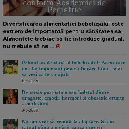
conform Academiei de
Pediatrie
16/7/2026
AUTOR: EDITOR DC.
Diversificarea alimentației bebelușului este
extrem de importantă pentru sănătatea sa.
Alimentele trebuie să fie introduse gradual,
nu trebuie să ne
...
Primul an de viață al bebelușului: Avem cate
un sfat important pentru fiecare luna - si ai
sa vezi ca te va ajuta
10/7/2026
Depresia postnatala sau baletul dintre
dragoste, emotii, hormoni si oboseala crunta
- confesiuni
9/6/2026
Nu am vrut să renunț la alăptare. Si am
căutat până am găsit cauza durerii -