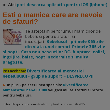
► Aici
poti descarca aplicatia pentru IOS (Iphone)
Esti o mamica care are nevoie
de sfaturi?
Te asteptam pe forumul mamicilor de
bebelusi pentru sfaturi si
incurajari:
Bebelusul - primele 365 zile
din viata unei comori Primele 365 zile
si nopti. Casa nou nascutilor DC. Alaptare, colici,
ingrijire, baite, nopti nedormite si multa
dragoste.
Diversificarea alimentatiei
Pe FacebooK:
bebelusului - grup de suport ~ DESPRECOPII
►
In plus - pe sectiunea speciala:
Diversificarea
alimentatiei bebelusului
vei gasi multe sfaturi si retete
pentru bebelusi.
autor: Desprecopii.com - toate drepturile rezervate © 2022