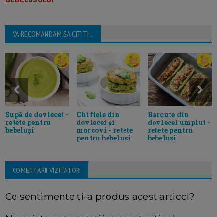
VA RECOMANDAM SA CITITI...
Supă de dovlecei -
Chiftele din
Barcute din
retete pentru
dovlecei și
dovlecel umplut -
bebeluși
morcovi - retete
retete pentru
pentru bebelusi
bebelusi
COMENTARII VIZITATORI
Ce sentimente ti-a produs acest articol?