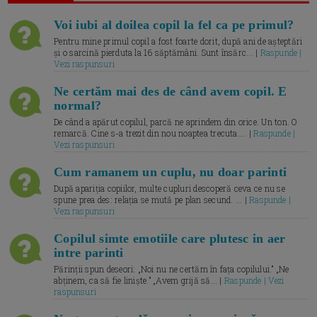
Voi iubi al doilea copil la fel ca pe primul?
Pentru mine primul copil a fost foarte dorit, după ani de așteptări
și o sarcină pierduta la 16 săptămâni. Sunt însărc... |
Raspunde |
Vezi raspunsuri
Ne certăm mai des de când avem copil. E
normal?
De când a apărut copilul, parcă ne aprindem din orice. Un ton. O
remarcă. Cine s-a trezit din nou noaptea trecuta.... |
Raspunde |
Vezi raspunsuri
Cum ramanem un cuplu, nu doar parinti
După apariția copiilor, multe cupluri descoperă ceva ce nu se
spune prea des: relația se mută pe plan secund. ... |
Raspunde |
Vezi raspunsuri
Copilul simte emotiile care plutesc in aer
intre parinti
Părinții spun deseori: „Noi nu ne certăm în fața copilului.” „Ne
abținem, ca să fie liniște.” „Avem grijă să... |
Raspunde | Vezi
raspunsuri