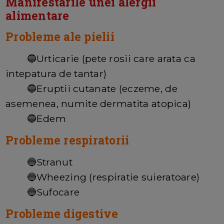
Manifestarile unei alergii
alimentare
Probleme ale pielii
🔵Urticarie (pete rosii care arata ca
intepatura de tantar)
🔵Eruptii cutanate (eczeme, de
asemenea, numite dermatita atopica)
🔵Edem
Probleme respiratorii
🔵Stranut
🔵Wheezing (respiratie suieratoare)
🔵Sufocare
Probleme digestive