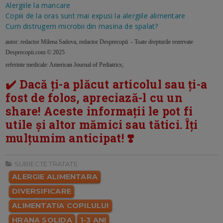
Alergiile la mancare
Copiii de la oras sunt mai expusi la alergiile alimentare
Cum distrugem microbii din masina de spalat?
autor: redactor Milena Sadova, redactor Desprecopii - Toate drepturile rezervate
Desprecopii.com © 2025
referinte medicale: American Journal of Pediatrics;
✔️ Dacă ți-a plăcut articolul sau ți-a
fost de folos, apreciază-l cu un
share! Aceste informații le pot fi
utile și altor mămici sau tătici. Îți
mulțumim anticipat! ❣️
SUBIECTE TRATATE:
ALERGIE ALIMENTARA
DIVERSIFICARE
ALIMENTATIA COPILULUI
HRANA SOLIDA
1-3 ANI