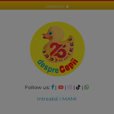
COMUNITATE
Follow us:
|
|
|
|
Intreabă I-MAMI