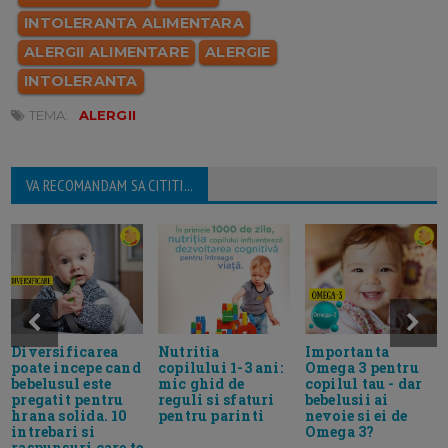
INTOLERANTA ALIMENTARA
ALERGII ALIMENTARE
ALERGIE
INTOLERANTA
TEMA:
ALERGII
VA RECOMANDAM SA CITITI...
Diversificarea
Importanta
Nutritia
poate incepe cand
Omega 3 pentru
copilului 1-3 ani:
bebelusul este
copilul tau - dar
mic ghid de
pregatit pentru
bebelusii ai
reguli si sfaturi
hrana solida. 10
nevoie si ei de
pentru parinti
intrebari si
Omega 3?
raspunsuri care te