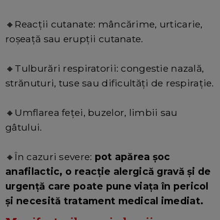
🔸Reacții cutanate: mâncărime, urticarie,
roșeață sau erupții cutanate.
🔸Tulburări respiratorii: congestie nazală,
strănuturi, tuse sau dificultăți de respirație.
🔸Umflarea feței, buzelor, limbii sau
gâtului.
🔸În cazuri severe:
pot apărea șoc
anafilactic, o reacție alergică gravă și de
urgență care poate pune viața în pericol
și necesită tratament medical imediat.