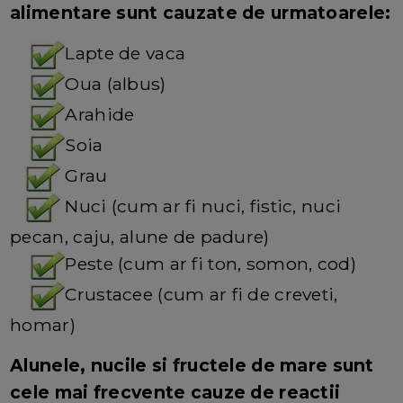
alimentare sunt cauzate de urmatoarele:
Lapte de vaca
Oua (albus)
Arahide
Soia
Grau
Nuci (cum ar fi nuci, fistic, nuci
pecan, caju, alune de padure)
Peste (cum ar fi ton, somon, cod)
Crustacee (cum ar fi de creveti,
homar)
Alunele, nucile si fructele de mare sunt
cele mai frecvente cauze de reactii