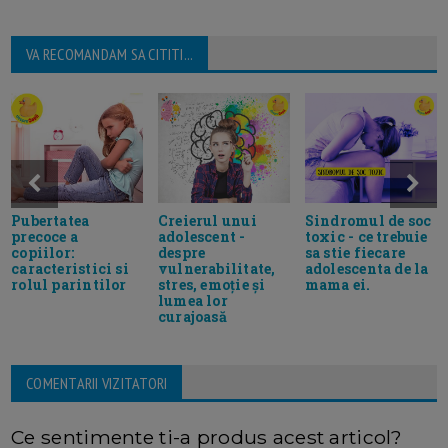
VA RECOMANDAM SA CITITI...
Creierul unui
Sindromul de soc
Pubertatea
adolescent -
toxic - ce trebuie
precoce a
despre
sa stie fiecare
copiilor:
vulnerabilitate,
adolescenta de la
caracteristici si
stres, emoție și
mama ei.
rolul parintilor
lumea lor
curajoasă
COMENTARII VIZITATORI
Ce sentimente ti-a produs acest articol?