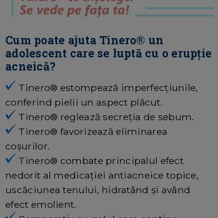
Cum poate ajuta Tinero® un
adolescent care se luptă cu o erupție
acneică?
Tinero® estompează imperfecțiunile,
conferind pielii un aspect plăcut.
Tinero® reglează secreția de sebum.
Tinero® favorizează eliminarea
coșurilor.
Tinero® combate principalul efect
nedorit al medicaţiei antiacneice topice,
uscăciunea tenului, hidratând şi având
efect emolient.