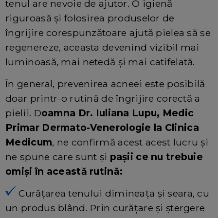
tenul are nevoie de ajutor. O igienă
riguroasă şi folosirea produselor de
îngrijire corespunzătoare ajută pielea să se
regenereze, aceasta devenind vizibil mai
luminoasă, mai netedă şi mai catifelată.
În general, prevenirea acneei este posibilă
doar printr-o rutină de îngrijire corectă a
pielii. D
oamna Dr. Iuliana Lupu, Medic
Primar Dermato-Venerologie la Clinica
Medicum
, ne confirmă acest acest lucru și
ne spune care sunt și
pașii ce nu trebuie
omiși în această rutină:
Curățarea tenului dimineața și seara, cu
un produs blând. Prin curăţare şi ştergere