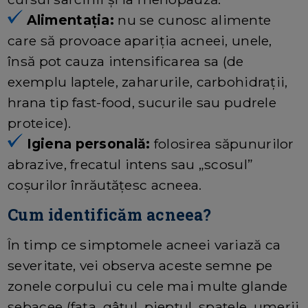
Alimentația:
nu se cunosc alimente
care să provoace apariția acneei, unele,
însă pot cauza intensificarea sa (de
exemplu laptele, zaharurile, carbohidrații,
hrana tip fast-food, sucurile sau pudrele
proteice).
Igiena personală:
folosirea săpunurilor
abrazive, frecatul intens sau „scosul”
coșurilor înrăutățesc acneea.
Cum identificăm acneea?
În timp ce simptomele acneei variază ca
severitate, vei observa aceste semne pe
zonele corpului cu cele mai multe glande
sebacee (fața, gâtul, pieptul, spatele, umerii