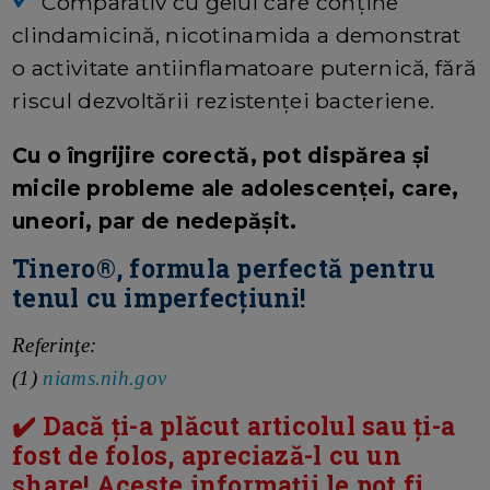
Comparativ cu gelul care conţine
clindamicină, nicotinamida a demonstrat
o activitate antiinflamatoare puternică, fără
riscul dezvoltării rezistenţei bacteriene.
Cu o îngrijire corectă, pot dispărea şi
micile probleme ale adolescenţei, care,
uneori, par de nedepăşit.
Tinero®, formula perfectă pentru
tenul cu imperfecţiuni!
Referinţe:
(1)
niams.nih.gov
✔️ Dacă ți-a plăcut articolul sau ți-a
fost de folos, apreciază-l cu un
share! Aceste informații le pot fi