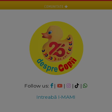
COMUNITATE
Follow us:
|
|
|
|
Intreabă I-MAMI