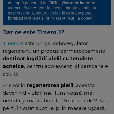
așteaptă pe contul de TikTok
@coolonia.tinero
>>
locul în care preadolescenții/adolescenții pot
găsi inspirație, sfaturi, un loc în care pot pune
întrebări fără jenă și primi răspunsuri la obiect.
Dar ce este Tinero®?
Tinero®
este un gel seboregulator
regenerant, un produs dermatocosmetic
destinat îngrijirii pielii cu tendinţe
acneice
, pentru adolescenţi şi persoanele
adulte.
Are rol în
regenerarea pielii
, aceasta
devenind vizibil mai luminoasă, mai
netedă și mai catifelată. Se aplică de 2-3 ori
pe zi, în strat subțire, prin masare ușoară,