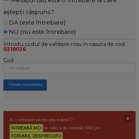
aștepți răspuns?
DA (este întrebare)
NU (nu este întrebare)
Introdu codul de validare rosu in casuta de cod:
0218026
Cod:
Ai o întrebare pentru alte mămici?
ÎNTREABĂ AICI
la rubrica de întrebări SAU pe
FORUMUL DESPRECOPII