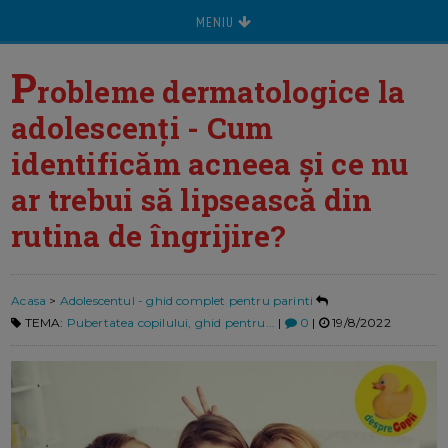
MENIU
P
robleme dermatologice la
adolescenți - Cum
identificăm acneea și ce nu
ar trebui să lipsească din
rutina de îngrijire?
Acasa
>
Adolescentul - ghid complet pentru parinti
TEMA:
Pubertatea copilului, ghid pentru...
|
0
|
19/8/2022