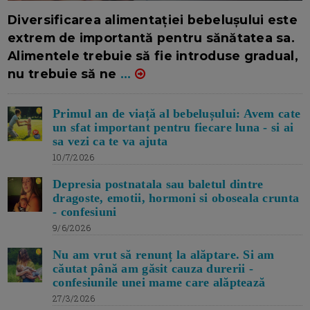
16/7/2026
AUTOR: EDITOR DC.
Diversificarea alimentației bebelușului este
extrem de importantă pentru sănătatea sa.
Alimentele trebuie să fie introduse gradual,
nu trebuie să ne
...
Primul an de viață al bebelușului: Avem cate
un sfat important pentru fiecare luna - si ai
sa vezi ca te va ajuta
10/7/2026
Depresia postnatala sau baletul dintre
dragoste, emotii, hormoni si oboseala crunta
- confesiuni
9/6/2026
Nu am vrut să renunț la alăptare. Si am
căutat până am găsit cauza durerii -
confesiunile unei mame care alăptează
27/3/2026