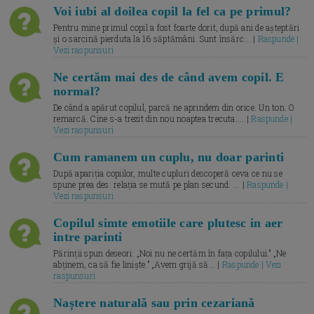
Voi iubi al doilea copil la fel ca pe primul?
Pentru mine primul copil a fost foarte dorit, după ani de așteptări
și o sarcină pierduta la 16 săptămâni. Sunt însărc... |
Raspunde |
Vezi raspunsuri
Ne certăm mai des de când avem copil. E
normal?
De când a apărut copilul, parcă ne aprindem din orice. Un ton. O
remarcă. Cine s-a trezit din nou noaptea trecuta.... |
Raspunde |
Vezi raspunsuri
Cum ramanem un cuplu, nu doar parinti
După apariția copiilor, multe cupluri descoperă ceva ce nu se
spune prea des: relația se mută pe plan secund. ... |
Raspunde |
Vezi raspunsuri
Copilul simte emotiile care plutesc in aer
intre parinti
Părinții spun deseori: „Noi nu ne certăm în fața copilului.” „Ne
abținem, ca să fie liniște.” „Avem grijă să... |
Raspunde | Vezi
raspunsuri
Naștere naturală sau prin cezariană