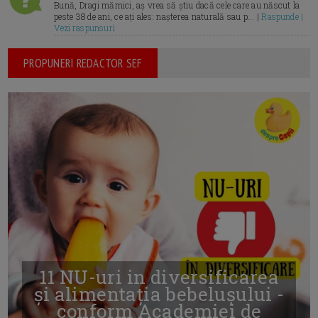
Bună, Dragi mămici, aș vrea să știu dacă cele care au născut la
peste 38 de ani, ce ați ales: nașterea naturală sau p... |
Raspunde |
Vezi raspunsuri
PROPUNERI REDACTOR SEF
11 NU-uri in diversificarea
și alimentația bebelușului -
conform Academiei de