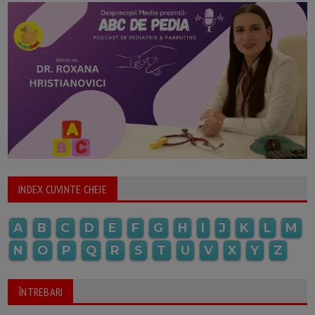
INDEX CUVINTE CHEIE
A
B
C
D
E
F
G
H
I
J
K
L
M
N
O
P
Q
R
S
T
U
V
X
Y
Z
ÎNTREBARI