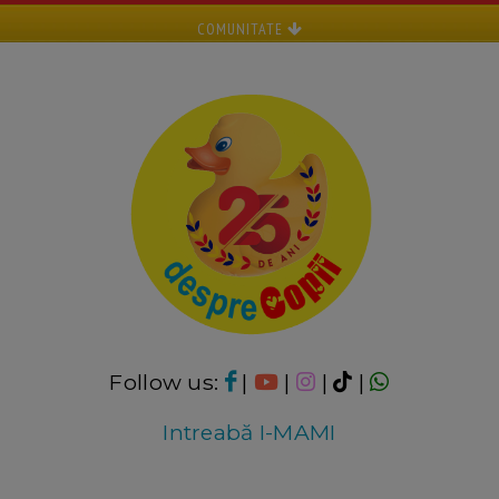
COMUNITATE
Follow us:
|
|
|
|
Intreabă I-MAMI