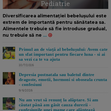
Pediatrie
16/7/2026
AUTOR: EDITOR DC.
Diversificarea alimentației bebelușului este
extrem de importantă pentru sănătatea sa.
Alimentele trebuie să fie introduse gradual,
nu trebuie să ne
...
Primul an de viață al bebelușului: Avem cate
un sfat important pentru fiecare luna - si ai
sa vezi ca te va ajuta
10/7/2026
Depresia postnatala sau baletul dintre
dragoste, emotii, hormoni si oboseala crunta
- confesiuni
9/6/2026
Nu am vrut să renunț la alăptare. Si am
căutat până am găsit cauza durerii -
confesiunile unei mame care alăptează