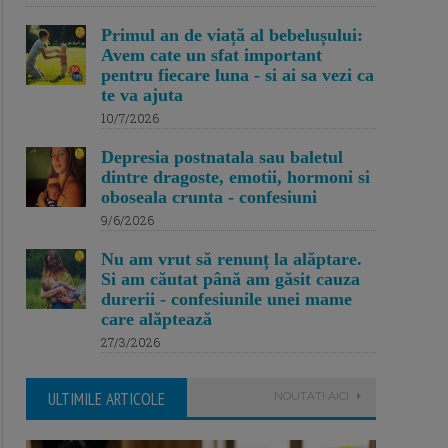
Primul an de viață al bebelușului:
Avem cate un sfat important
pentru fiecare luna - si ai sa vezi ca
te va ajuta
10/7/2026
Depresia postnatala sau baletul
dintre dragoste, emotii, hormoni si
oboseala crunta - confesiuni
9/6/2026
Nu am vrut să renunț la alăptare.
Si am căutat până am găsit cauza
durerii - confesiunile unei mame
care alăptează
27/3/2026
ULTIMILE ARTICOLE
NOUTATI AICI