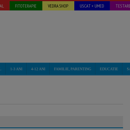
AL
FITOTERAPIE
VEDRA SHOP
USCAT + UMED
TESTARE
L
1-3 ANI
4-12 ANI
FAMILIE, PARENTING
EDUCATIE
S