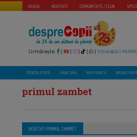
ACASA
NOUTATI
COMUNITATE / CLUB
SPECI
Urmărește:
|
|
|
|
|
Intreabă I-MAMI
FERTILITATE
SARCINA
NASTEREA
BEBELUSU
primul zambet
NOUTATI PRIMUL ZAMBET