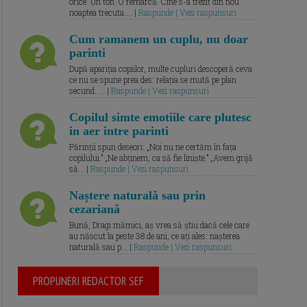
orice. Un ton. O remarcă. Cine s-a trezit din nou
noaptea trecuta.... |
Raspunde | Vezi raspunsuri
Cum ramanem un cuplu, nu doar
parinti
După apariția copiilor, multe cupluri descoperă ceva
ce nu se spune prea des: relația se mută pe plan
secund. ... |
Raspunde | Vezi raspunsuri
Copilul simte emotiile care plutesc
in aer intre parinti
Părinții spun deseori: „Noi nu ne certăm în fața
copilului.” „Ne abținem, ca să fie liniște.” „Avem grijă
să... |
Raspunde | Vezi raspunsuri
Naștere naturală sau prin
cezariană
Bună, Dragi mămici, aș vrea să știu dacă cele care
au născut la peste 38 de ani, ce ați ales: nașterea
naturală sau p... |
Raspunde | Vezi raspunsuri
PROPUNERI REDACTOR SEF