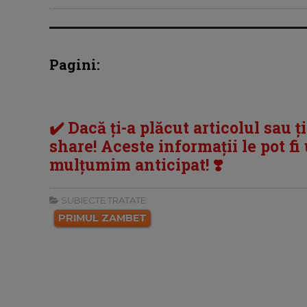
Pagini:
✔️ Dacă ți-a plăcut articolul sau ț
share! Aceste informații le pot fi u
mulțumim anticipat! ❣️
SUBIECTE TRATATE:
PRIMUL ZAMBET