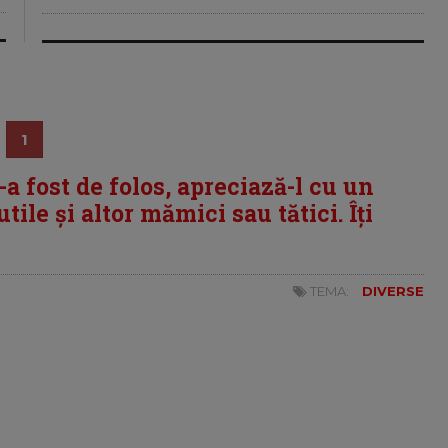
1
i-a fost de folos, apreciază-l cu un
tile și altor mămici sau tătici. Îți
TEMA:
DIVERSE