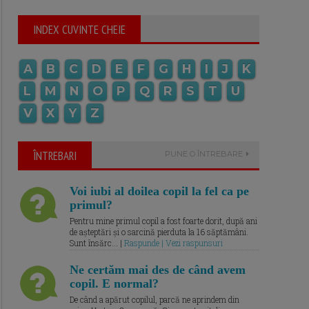
INDEX CUVINTE CHEIE
A
B
C
D
E
F
G
H
I
J
K
L
M
N
O
P
Q
R
S
T
U
V
X
Y
Z
ÎNTREBARI
PUNE O ÎNTREBARE
Voi iubi al doilea copil la fel ca pe
primul?
Pentru mine primul copil a fost foarte dorit, după ani
de așteptări și o sarcină pierduta la 16 săptămâni.
Sunt însărc... |
Raspunde | Vezi raspunsuri
Ne certăm mai des de când avem
copil. E normal?
De când a apărut copilul, parcă ne aprindem din