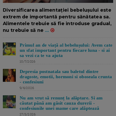
16/7/2026
AUTOR: EDITOR DC.
Diversificarea alimentației bebelușului este
extrem de importantă pentru sănătatea sa.
Alimentele trebuie să fie introduse gradual,
nu trebuie să ne
...
Primul an de viață al bebelușului: Avem cate
un sfat important pentru fiecare luna - si ai
sa vezi ca te va ajuta
10/7/2026
Depresia postnatala sau baletul dintre
dragoste, emotii, hormoni si oboseala crunta
- confesiuni
9/6/2026
Nu am vrut să renunț la alăptare. Si am
căutat până am găsit cauza durerii -
confesiunile unei mame care alăptează
27/3/2026