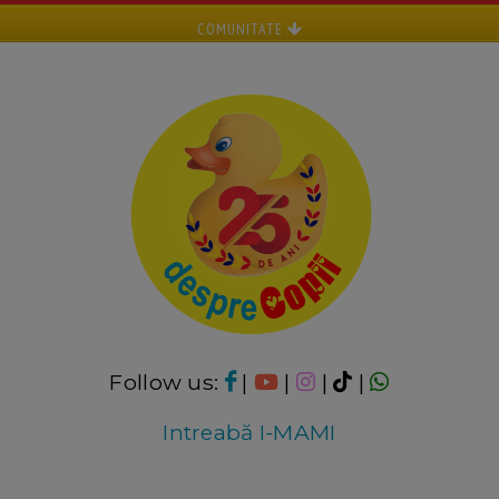
COMUNITATE
Follow us:
|
|
|
|
Intreabă I-MAMI