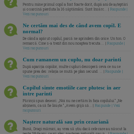
Pentru mine primul copil a fost foarte dorit, după ani de așteptări
și o sarcină pierduta la 16 săptămâni. Sunt însărc... |
Raspunde |
Vezi raspunsuri
Ne certăm mai des de când avem copil. E
normal?
De când a apărut copilul, parcă ne aprindem din orice. Un ton. O
remarcă. Cine s-a trezit din nou noaptea trecuta.... |
Raspunde |
Vezi raspunsuri
Cum ramanem un cuplu, nu doar parinti
După apariția copiilor, multe cupluri descoperă ceva ce nu se
spune prea des: relația se mută pe plan secund. ... |
Raspunde |
Vezi raspunsuri
Copilul simte emotiile care plutesc in aer
intre parinti
Părinții spun deseori: „Noi nu ne certăm în fața copilului.” „Ne
abținem, ca să fie liniște.” „Avem grijă să... |
Raspunde | Vezi
raspunsuri
Naștere naturală sau prin cezariană
Bună, Dragi mămici, aș vrea să știu dacă cele care au născut la
peste 38 de ani, ce ați ales: nașterea naturală sau p... |
Raspunde |