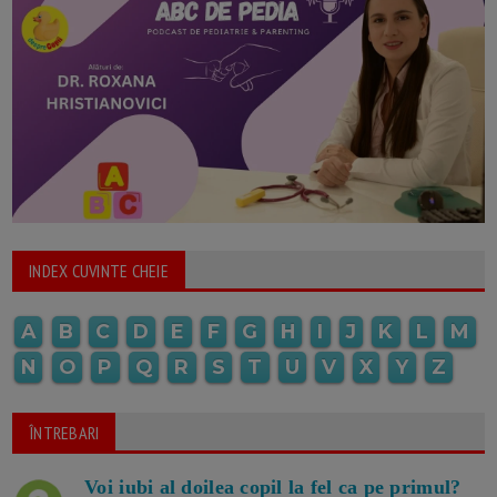
INDEX CUVINTE CHEIE
A
B
C
D
E
F
G
H
I
J
K
L
M
N
O
P
Q
R
S
T
U
V
X
Y
Z
ÎNTREBARI
Voi iubi al doilea copil la fel ca pe primul?