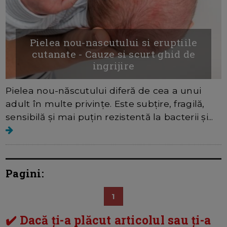
Pielea nou-nascutului si eruptiile
cutanate - Cauze si scurt ghid de
ingrijire
Pielea nou-născutului diferă de cea a unui
adult în multe privințe. Este subțire, fragilă,
sensibilă şi mai puțin rezistentă la bacterii și...
Pagini:
1
✔️ Dacă ți-a plăcut articolul sau ți-a