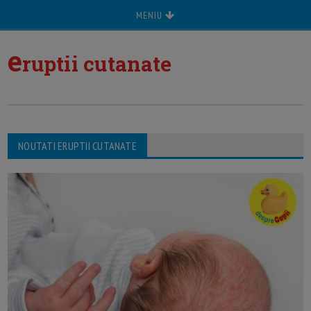
MENIU
e
ruptii cutanate
NOUTATI ERUPTII CUTANATE