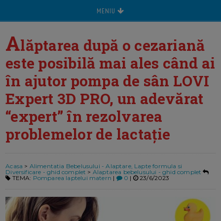
MENIU
A
lăptarea după o cezariană
este posibilă mai ales când ai
în ajutor pompa de sân LOVI
Expert 3D PRO, un adevărat
“expert” în rezolvarea
problemelor de lactație
Acasa
>
Alimentatia Bebelusului - Alaptare, Lapte formula si
Diversificare - ghid complet
>
Alaptarea bebelusului - ghid complet
TEMA:
Pomparea laptelui matern
|
0
|
23/6/2023