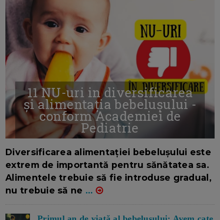
11 NU-uri in diversificarea
și alimentația bebelușului -
conform Academiei de
Pediatrie
16/7/2026
AUTOR: EDITOR DC.
Diversificarea alimentației bebelușului este
extrem de importantă pentru sănătatea sa.
Alimentele trebuie să fie introduse gradual,
nu trebuie să ne
...
Primul an de viață al bebelușului: Avem cate