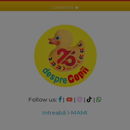
COMUNITATE
Follow us:
|
|
|
|
Intreabă I-MAMI