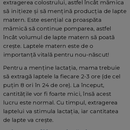
extragerea colostrului, astfel încât mămica
să inițieze și să mențină producția de lapte
matern. Este esențial ca proaspăta
mămică să continue pomparea, astfel
încât volumul de lapte matern să poată
crește. Laptele matern este de o
importanță vitală pentru nou-născut!
Pentru a menține lactația, mama trebuie
să extragă laptele la fiecare 2-3 ore (de cel
puțin 8 ori în 24 de ore). La început,
cantitățile vor fi foarte mici, însă acest
lucru este normal. Cu timpul, extragerea
laptelui va stimula lactația, iar cantitatea
de lapte va crește.