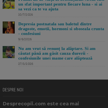
un sfat important pentru fiecare luna - si ai
sa vezi ca te va ajuta
10/7/2026
Depresia postnatala sau baletul dintre
dragoste, emotii, hormoni si oboseala crunta
- confesiuni
9/6/2026
Nu am vrut să renunț la alăptare. Si am
căutat până am găsit cauza durerii -
confesiunile unei mame care alăptează
27/3/2026
DESPRE NOI
Desprecopii.com este cea mai