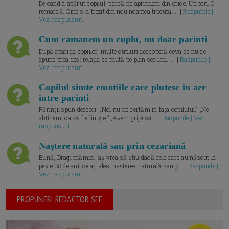
De când a apărut copilul, parcă ne aprindem din orice. Un ton. O
remarcă. Cine s-a trezit din nou noaptea trecuta.... |
Raspunde |
Vezi raspunsuri
Cum ramanem un cuplu, nu doar parinti
După apariția copiilor, multe cupluri descoperă ceva ce nu se
spune prea des: relația se mută pe plan secund. ... |
Raspunde |
Vezi raspunsuri
Copilul simte emotiile care plutesc in aer
intre parinti
Părinții spun deseori: „Noi nu ne certăm în fața copilului.” „Ne
abținem, ca să fie liniște.” „Avem grijă să... |
Raspunde | Vezi
raspunsuri
Naștere naturală sau prin cezariană
Bună, Dragi mămici, aș vrea să știu dacă cele care au născut la
peste 38 de ani, ce ați ales: nașterea naturală sau p... |
Raspunde |
Vezi raspunsuri
PROPUNERI REDACTOR SEF