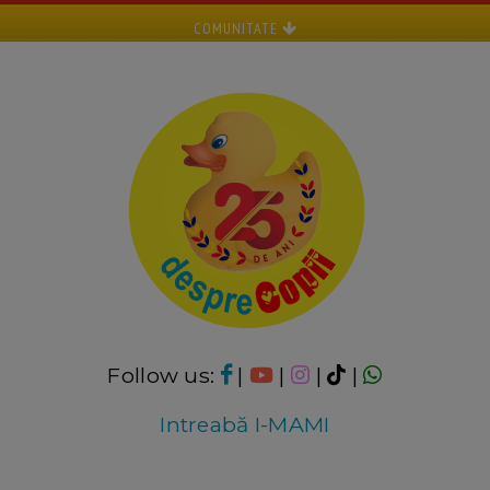
COMUNITATE
Follow us:
|
|
|
|
Intreabă I-MAMI