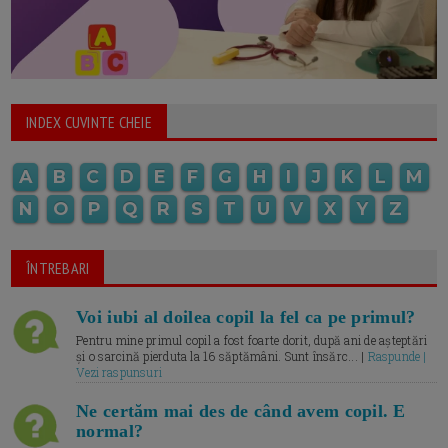
INDEX CUVINTE CHEIE
A
B
C
D
E
F
G
H
I
J
K
L
M
N
O
P
Q
R
S
T
U
V
X
Y
Z
ÎNTREBARI
Voi iubi al doilea copil la fel ca pe primul?
Pentru mine primul copil a fost foarte dorit, după ani de așteptări
și o sarcină pierduta la 16 săptămâni. Sunt însărc... |
Raspunde |
Vezi raspunsuri
Ne certăm mai des de când avem copil. E
normal?