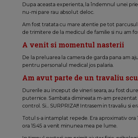
Dupa aceasta experienta, la îndemnul unei priete
nu-mi pare rau absolut deloc.
Am fost tratata cu mare atentie pe tot parcusul s
de trimitere de la medicul de familie si nu am fo
A venit si momentul nasterii
De la preluarea la camera de garda pana am ajuns i
pentru personalul medical jos palaria.
Am avut parte de un travaliu scur
Durerile au inceput de vineri seara, au fost dur
puternice. Sambata dimineata m-am prezentat 
control. Si... SURPRIZA!!! Intrasem in travaliu si 
Totul s-a intamplat repede. Era aproximativ ora 
ora 15:45 a venit minunea mea pe lume.