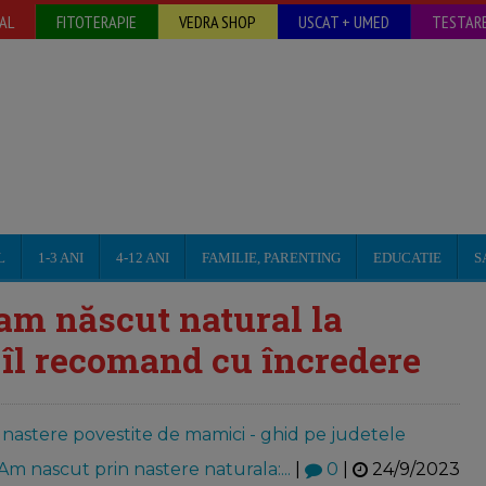
AL
FITOTERAPIE
VEDRA SHOP
USCAT + UMED
TESTARE
L
1-3 ANI
4-12 ANI
FAMILIE, PARENTING
EDUCATIE
S
am născut natural la
 îl recomand cu încredere
a nastere povestite de mamici - ghid pe judetele
Am nascut prin nastere naturala:...
|
0
|
24/9/2023