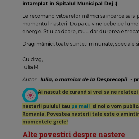
intamplat in Spitalul Municipal Dej :)
Le recomand viitoarelor mămici sa incerce sa isi 
momentul nasterii! Dupa ce vine bebe pe lume tr
energie. Stiu ca doare, rau... dar durerea e treca
Dragi mămici, toate sunteti minunate, speciale si
Cu drag,
Iulia M.
Autor -
Iulia
, o mamica de la Desprecopii - pr
Ai nascut de curand si vrei sa ne relate
nasterii puiului tau
pe mail
si noi o vom publica
Romania. Povestea nasterii tale este o amintir
momentele grele!
Alte povestiri despre nastere