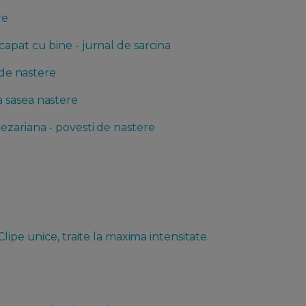
re
apat cu bine - jurnal de sarcina
 de nastere
 sasea nastere
ezariana - povesti de nastere
lipe unice, traite la maxima intensitate.