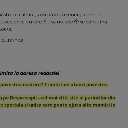
păstreze calmul, sa isi păstreze energia pentru
ece orice durere. Si... sa nu tipe 🤭 se consuma
toare.
 puternice!!!
imita la adresa redactiei
zi povestea nasterii? Trimite-ne atunci povestea
 pe Desprecopii - cel mai citit site al parintilor din
e speciala si unica care poate ajuta alte mamici in