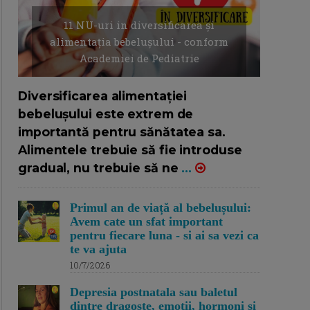
11 NU-uri in diversificarea și
alimentația bebelușului - conform
Academiei de Pediatrie
16/7/2026
AUTOR: EDITOR DC.
Diversificarea alimentației
bebelușului este extrem de
importantă pentru sănătatea sa.
Alimentele trebuie să fie introduse
gradual, nu trebuie să ne
...
Primul an de viață al bebelușului:
Avem cate un sfat important
pentru fiecare luna - si ai sa vezi ca
te va ajuta
10/7/2026
Depresia postnatala sau baletul
dintre dragoste, emotii, hormoni si