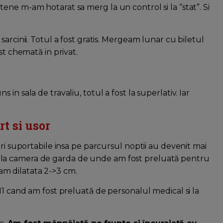
ne m-am hotarat sa merg la un control si la “stat”. Si
arcinii. Totul a fost gratis. Mergeam lunar cu biletul
st chemată in privat.
n sala de travaliu, totul a fost la superlativ. Iar
t si usor
eri suportabile insa pe parcursul noptii au devenit mai
la camera de garda de unde am fost preluată pentru
eram dilatata 2->3 cm.
11 cand am fost preluată de personalul medical si la