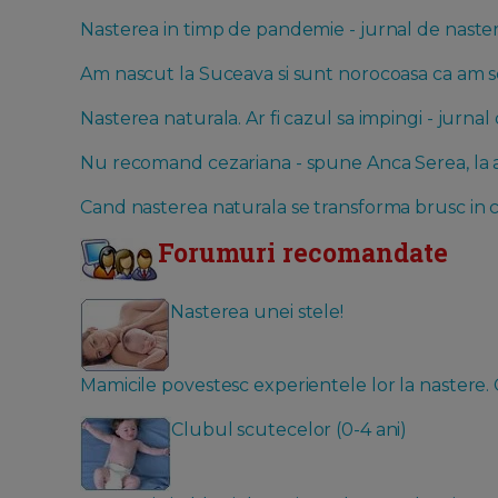
Nasterea in timp de pandemie - jurnal de naste
Am nascut la Suceava si sunt norocoasa ca am sc
Nasterea naturala. Ar fi cazul sa impingi - jurnal
Nu recomand cezariana - spune Anca Serea, la a
Cand nasterea naturala se transforma brusc in c
Forumuri recomandate
Nasterea unei stele!
Mamicile povestesc experientele lor la nastere. C
Clubul scutecelor (0-4 ani)