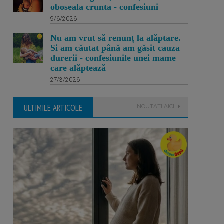
oboseala crunta - confesiuni
9/6/2026
Nu am vrut să renunț la alăptare.
Si am căutat până am găsit cauza
durerii - confesiunile unei mame
care alăptează
27/3/2026
ULTIMILE ARTICOLE
NOUTATI AICI