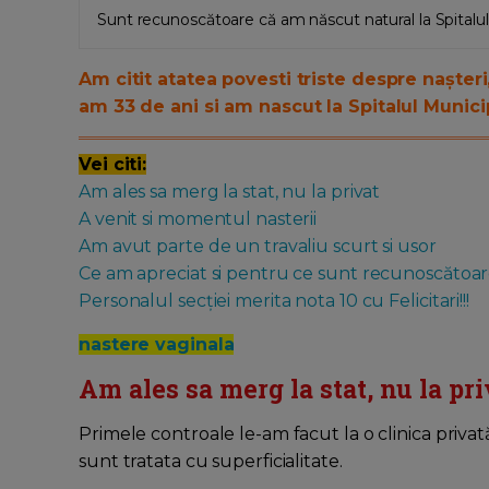
Sunt recunoscătoare că am născut natural la Spitalul
Am citit atatea povesti triste despre nașteri,
am 33 de ani si am nascut la Spitalul Munici
Vei citi:
Am ales sa merg la stat, nu la privat
A venit si momentul nasterii
Am avut parte de un travaliu scurt si usor
Ce am apreciat si pentru ce sunt recunoscătoa
Personalul secției merita nota 10 cu Felicitari!!!
nastere vaginala
Am ales sa merg la stat, nu la pri
Primele controale le-am facut la o clinica priva
sunt tratata cu superficialitate.