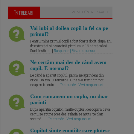
ÎNTREBARI
PUNE O ÎNTREBARE
Voi iubi al doilea copil la fel ca pe
primul?
Pentru mine primul copil a fost foarte dorit, după ani
de așteptări și o sarcină pierduta la 16 săptămâni.
Sunt însărc... |
Raspunde | Vezi raspunsuri
Ne certăm mai des de când avem
copil. E normal?
De când a apărut copilul, parcă ne aprindem din
orice. Un ton. O remarcă. Cine s-a trezit din nou
noaptea trecuta.... |
Raspunde | Vezi raspunsuri
Cum ramanem un cuplu, nu doar
parinti
După apariția copiilor, multe cupluri descoperă ceva
ce nu se spune prea des: relația se mută pe plan
secund. ... |
Raspunde | Vezi raspunsuri
Copilul simte emotiile care plutesc