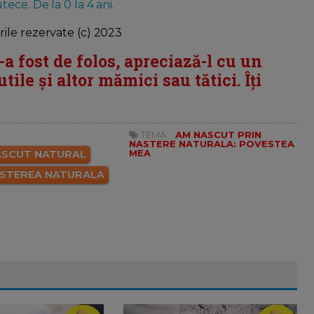
ece. De la 0 la 4 ani.
ile rezervate (c) 2023
i-a fost de folos, apreciază-l cu un
tile și altor mămici sau tătici. Îți
TEMA:
AM NASCUT PRIN
NASTERE NATURALA: POVESTEA
MEA
ASCUT NATURAL
STEREA NATURALA