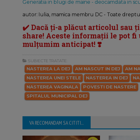
Generatia in blugi de maine - deocamdata in scut
autor: Iulia, mamica membru DC - Toate dreptur
✔️ Dacă ți-a plăcut articolul sau ț
share! Aceste informații le pot fi u
mulțumim anticipat! ❣️
SUBIECTE TRATATE:
NASTEREA LA DEJ
AM NASCUT IN DEJ
AM N
NASTEREA UNEI STELE
NASTEREA IN DEJ
NA
NASTEREA VAGINALA
POVESTI DE NASTERE
SPITALUL MUNICIPAL DEJ
VA RECOMANDAM SA CITITI...