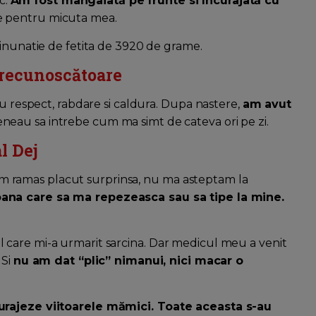
ic.
Am fost mângâiată pe frunte si încurajată cu
e pentru micuta mea.
minunatie de fetita de 3920 de grame.
 recunoscătoare
cu respect, rabdare si caldura. Dupa nastere,
am avut
veneau sa intrebe cum ma simt de cateva ori pe zi.
l Dej
! Am ramas placut surprinsa, nu ma asteptam la
oana care sa ma repezeasca sau sa tipe la mine.
care mi-a urmarit sarcina. Dar medicul meu a venit
 Si
nu am dat “plic” nimanui, nici macar o
curajeze viitoarele mămici. Toate aceasta s-au