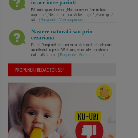
in aer intre parinti
Părinții spun deseori: „Noi nu ne certăm în fața
copilului.” „Ne abținem, ca să fie liniște.” „Avem grijă
să... |
Raspunde | Vezi raspunsuri
Naștere naturală sau prin
cezariană
Bună, Dragi mămici, aș vrea să știu dacă cele care
au născut la peste 38 de ani, ce ați ales: nașterea
naturală sau p... |
Raspunde | Vezi raspunsuri
PROPUNERI REDACTOR SEF