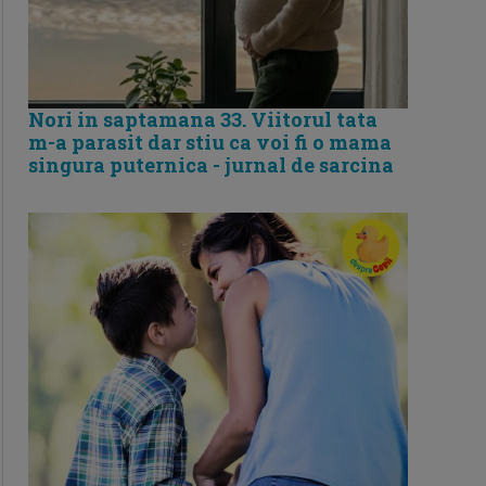
Nori in saptamana 33. Viitorul tata
m-a parasit dar stiu ca voi fi o mama
singura puternica - jurnal de sarcina