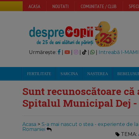
ACASA
NOUTATI
COMUNITATE / CLUB
SPECI
Urmărește:
|
|
|
|
|
Intreabă I-MAMI
FERTILITATE
SARCINA
NASTEREA
BEBELUSU
Sunt recunoscătoare că 
Spitalul Municipal Dej -
Acasa
>
S-a mai nascut o stea - experiente de l
Romaniei
TEMA: