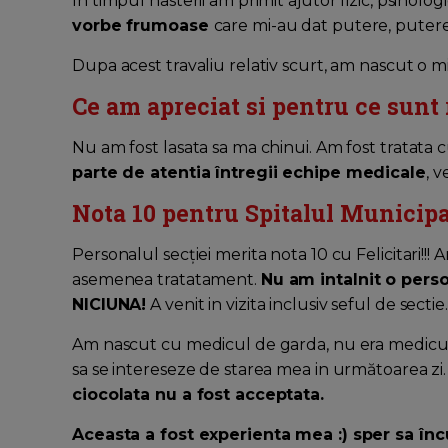
In timpul nasterii am primit ajutor fizic, psiholog
vorbe frumoase
care mi-au dat putere, puter
Dupa acest travaliu relativ scurt, am nascut o 
Ce am apreciat si pentru ce sunt
Nu am fost lasata sa ma chinui. Am fost tratata 
parte de atentia întregii echipe medicale
, 
Nota 10 pentru Spitalul Municipa
Personalul secției merita nota 10 cu Felicitari!!
asemenea tratatament.
Nu am intalnit o pers
NICIUNA!
A venit in vizita inclusiv seful de sectie.
Am nascut cu medicul de garda, nu era medicul 
sa se intereseze de starea mea in următoarea zi.
ciocolata nu a fost acceptata.
Aceasta a fost experienta mea :) sper sa în