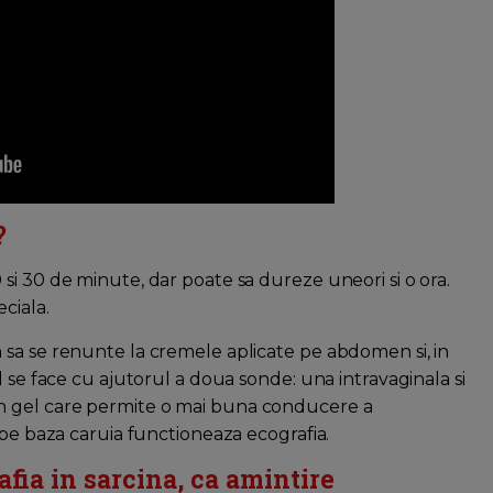
?
si 30 de minute, dar poate sa dureze uneori si o ora.
ciala.
 sa se renunte la cremele aplicate pe abdomen si, in
l se face cu ajutorul a doua sonde: una intravaginala si
n gel care permite o mai buna conducere a
 pe baza caruia functioneaza ecografia.
afia in sarcina, ca amintire