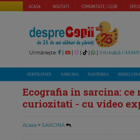
ACASA
NOUTATI
COMUNITATE / CLUB
SPECI
Urmărește:
|
|
|
|
|
Intreabă I-MAMI
FERTILITATE
SARCINA
NASTEREA
BEBELUSU
Ecografia in sarcina: ce r
curiozitati - cu video ex
Acasa
>
SARCINA