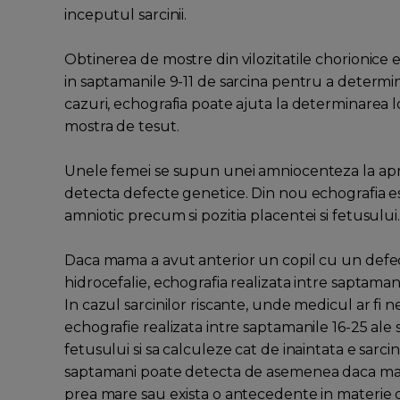
inceputul sarcinii.
Obtinerea de mostre din vilozitatile chorionice 
in saptamanile 9-11 de sarcina pentru a determin
cazuri, echografia poate ajuta la determinarea 
mostra de tesut.
Unele femei se supun unei amniocenteza la apro
detecta defecte genetice. Din nou echografia es
amniotic precum si pozitia placentei si fetusului.
Daca mama a avut anterior un copil cu un defect 
hidrocefalie, echografia realizata intre saptaman
In cazul sarcinilor riscante, unde medicul ar fi n
echografie realizata intre saptamanile 16-25 ale 
fetusului si sa calculeze cat de inaintata e sarcin
saptamani poate detecta de asemenea daca mam
prea mare sau exista o antecedente in materie d