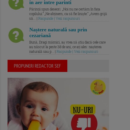
in aer intre parinti
Părinții spun deseori: „Noi nu ne certăm în fața
copilului.” „Ne abținem, ca să fie liniște.” „Avem grijă
să... |
Raspunde | Vezi raspunsuri
Naștere naturală sau prin
cezariană
Bună, Dragi mămici, aș vrea să știu dacă cele care
au născut la peste 38 de ani, ce ați ales: nașterea
naturală sau p... |
Raspunde | Vezi raspunsuri
PROPUNERI REDACTOR SEF