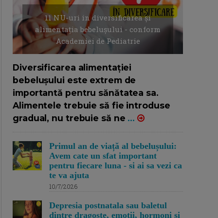
11 NU-uri in diversificarea și
alimentația bebelușului - conform
Academiei de Pediatrie
16/7/2026
AUTOR: EDITOR DC.
Diversificarea alimentației
bebelușului este extrem de
importantă pentru sănătatea sa.
Alimentele trebuie să fie introduse
gradual, nu trebuie să ne
...
Primul an de viață al bebelușului:
Avem cate un sfat important
pentru fiecare luna - si ai sa vezi ca
te va ajuta
10/7/2026
Depresia postnatala sau baletul
dintre dragoste, emotii, hormoni si