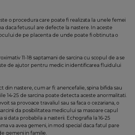
este o procedura care poate fi realizata la unele femei
a daca fetusul are defecte la nastere. In aceste
locului de pe placenta de unde poate fi obtinuta o
ximativ 11-18 saptamani de sarcina cu scopul de a se
te de ajutor pentru medic in identificarea fluidului
din nastere, cum ar fi: anencefalie, spina bifida sau
ile 14-25 de sarcina poate detecta aceste anormalitati.
evoit sa provoace travaliul sau sa faca o cezariana, o
sarcinii da posibilitatea medicului sa masoare capul
a si data probabila a nasterii. Echografia la 16-25
a va avea gemeni, in mod special daca fatul pare
e gemeni in familie.