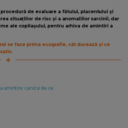
 procedură de evaluare a fătului, placentului și
ea situațiilor de risc și a anomaliilor sarcinii, dar
ilme ale copilașului, pentru arhiva de amintiri a
ând se face prima ecografie, cât durează și ce
cativ.
a amintire: cand si de ce