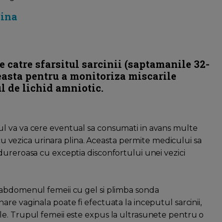
cina
 catre sfarsitul sarcinii (saptamanile 32-
ceasta pentru a monitoriza miscarile
ul de lichid amniotic.
l va va cere eventual sa consumati in avans multe
a cu vezica urinara plina. Aceasta permite medicului sa
dureroasa cu exceptia disconfortului unei vezici
 abdomenul femeii cu gel si plimba sonda
re vaginala poate fi efectuata la inceputul sarcinii,
le. Trupul femeii este expus la ultrasunete pentru o