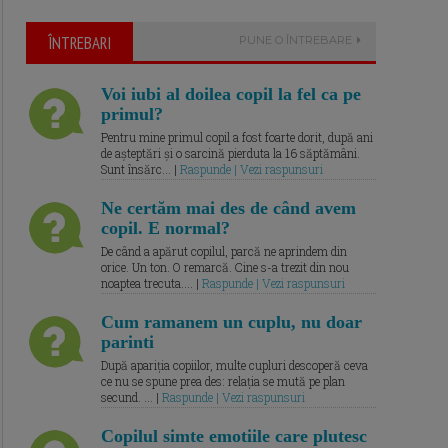
ÎNTREBARI
PUNE O ÎNTREBARE
Voi iubi al doilea copil la fel ca pe
primul?
Pentru mine primul copil a fost foarte dorit, după ani
de așteptări și o sarcină pierduta la 16 săptămâni.
Sunt însărc... |
Raspunde | Vezi raspunsuri
Ne certăm mai des de când avem
copil. E normal?
De când a apărut copilul, parcă ne aprindem din
orice. Un ton. O remarcă. Cine s-a trezit din nou
noaptea trecuta.... |
Raspunde | Vezi raspunsuri
Cum ramanem un cuplu, nu doar
parinti
După apariția copiilor, multe cupluri descoperă ceva
ce nu se spune prea des: relația se mută pe plan
secund. ... |
Raspunde | Vezi raspunsuri
Copilul simte emotiile care plutesc