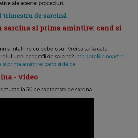
ive ale acestei proceduri.
l trimestru de sarcină
 sarcina si prima amintire: cand si
ma intalnire cu bebelusul. Vrei sa stii la cate
rolul unei ecografii de sarcina?
Iata detaliile noastre
si prima amintire: cand si de ce.
ina - video
ectuata la 30 de saptamani de sarcina.