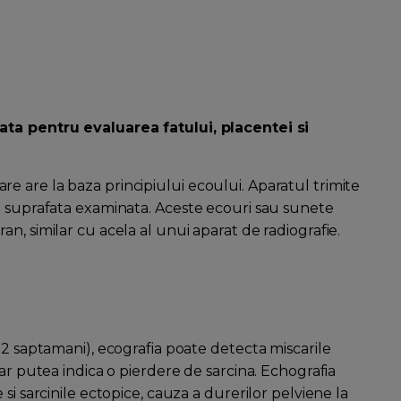
ata pentru evaluarea fatului, placentei si
 are la baza principiului ecoului. Aparatul trimite
e suprafata examinata. Aceste ecouri sau sunete
n, similar cu acela al unui aparat de radiografie.
12 saptamani), ecografia poate detecta miscarile
ar putea indica o pierdere de sarcina. Echografia
si sarcinile ectopice, cauza a durerilor pelviene la