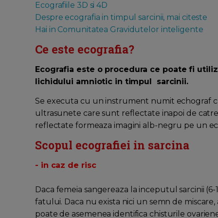
Ecografiile 3D si 4D
Despre ecografia in timpul sarcinii, mai citeste
Hai in Comunitatea Gravidutelor inteligente
Ce este ecografia?
Ecografia este o procedura ce poate fi utiliz
lichidului amniotic in timpul sarcinii.
Se executa cu un instrument numit echograf care
ultrasunete care sunt reflectate inapoi de catr
reflectate formeaza imagini alb-negru pe un ecra
Scopul ecografiei in sarcina
- in caz de risc
Daca femeia sangereaza la inceputul sarcinii (6-
fatului. Daca nu exista nici un semn de miscare, 
poate de asemenea identifica chisturile ovariene 