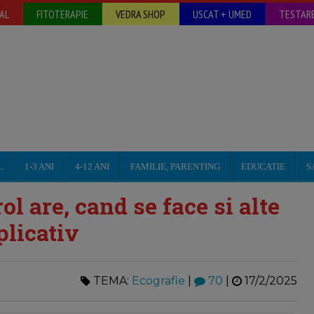
AL
FITOTERAPIE
VEDRA SHOP
USCAT + UMED
TESTARE
L
1-3 ANI
4-12 ANI
FAMILIE, PARENTING
EDUCATIE
S
ol are, cand se face si alte
plicativ
TEMA:
Ecografie
|
70
|
17/2/2025