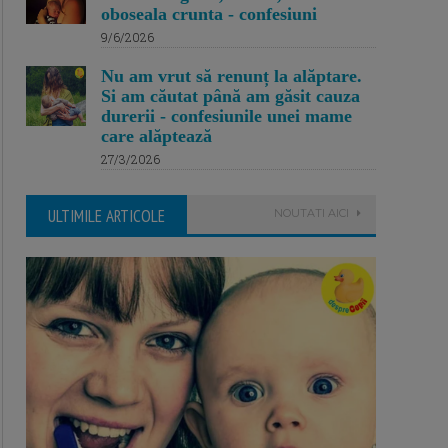
oboseala crunta - confesiuni
9/6/2026
Nu am vrut să renunț la alăptare.
Si am căutat până am găsit cauza
durerii - confesiunile unei mame
care alăptează
27/3/2026
ULTIMILE ARTICOLE
NOUTATI AICI