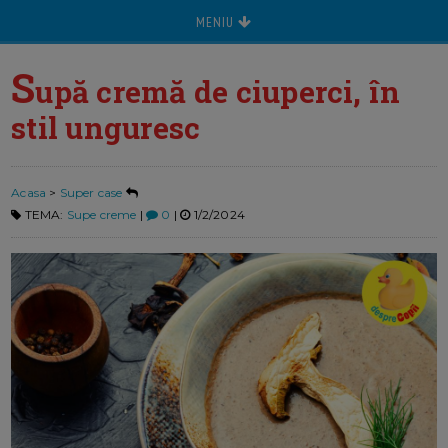
MENIU
S
upă cremă de ciuperci, în
stil unguresc
Acasa
>
Super case
TEMA:
Supe creme
|
0
|
1/2/2024