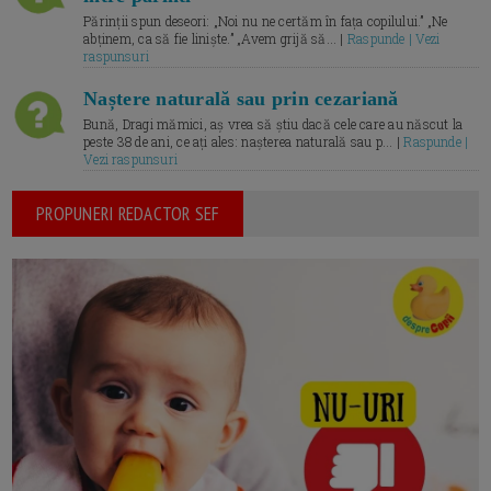
Părinții spun deseori: „Noi nu ne certăm în fața copilului.” „Ne
abținem, ca să fie liniște.” „Avem grijă să... |
Raspunde | Vezi
raspunsuri
Naștere naturală sau prin cezariană
Bună, Dragi mămici, aș vrea să știu dacă cele care au născut la
peste 38 de ani, ce ați ales: nașterea naturală sau p... |
Raspunde |
Vezi raspunsuri
PROPUNERI REDACTOR SEF