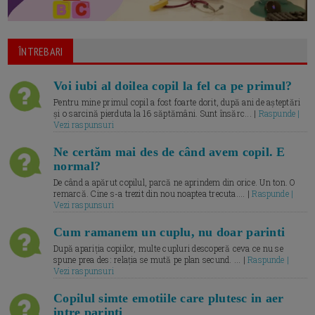
ÎNTREBARI
Voi iubi al doilea copil la fel ca pe primul?
Pentru mine primul copil a fost foarte dorit, după ani de așteptări
și o sarcină pierduta la 16 săptămâni. Sunt însărc... |
Raspunde |
Vezi raspunsuri
Ne certăm mai des de când avem copil. E
normal?
De când a apărut copilul, parcă ne aprindem din orice. Un ton. O
remarcă. Cine s-a trezit din nou noaptea trecuta.... |
Raspunde |
Vezi raspunsuri
Cum ramanem un cuplu, nu doar parinti
După apariția copiilor, multe cupluri descoperă ceva ce nu se
spune prea des: relația se mută pe plan secund. ... |
Raspunde |
Vezi raspunsuri
Copilul simte emotiile care plutesc in aer
intre parinti