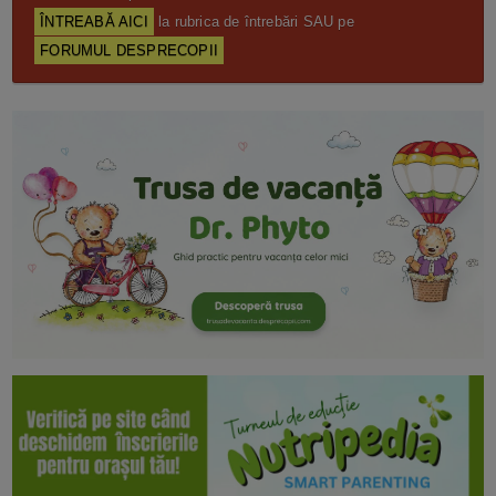
ÎNTREABĂ AICI
la rubrica de întrebări SAU pe
FORUMUL DESPRECOPII