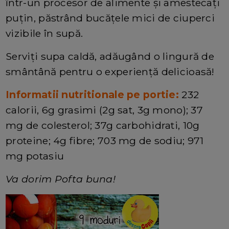
într-un procesor de alimente și amestecați
puțin, păstrând bucățele mici de ciuperci
vizibile în supă.
Serviți supa caldă, adăugând o lingură de
smântână pentru o experiență delicioasă!
Informatii nutritionale pe portie:
232
calorii, 6g grasimi (2g sat, 3g mono); 37
mg de colesterol; 37g carbohidrati, 10g
proteine; 4g fibre; 703 mg de sodiu; 971
mg potasiu
Va dorim Pofta buna!