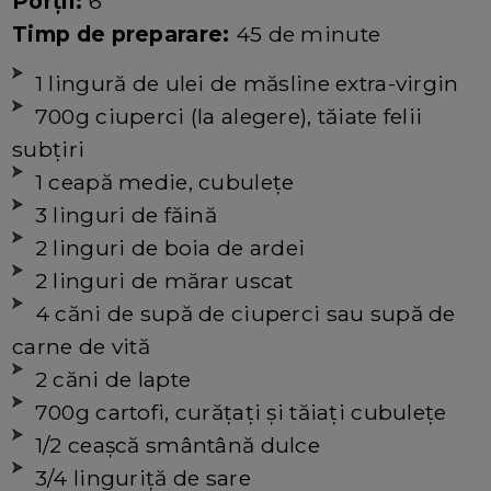
Porții:
6
Timp de preparare:
45 de minute
1 lingură de ulei de măsline extra-virgin
700g ciuperci (la alegere), tăiate felii
subțiri
1 ceapă medie, cubulețe
3 linguri de făină
2 linguri de boia de ardei
2 linguri de mărar uscat
4 căni de supă de ciuperci sau supă de
carne de vită
2 căni de lapte
700g cartofi, curățați și tăiați cubulețe
1/2 ceașcă smântână dulce
3/4 linguriță de sare