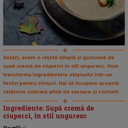
Astăzi, avem o rețetă simplă și gustoasă de
supă cremă de ciuperci în stil unguresc. Vom
transforma ingredientele obișnuite într-un
festin pentru simțuri. Hai să începem această
călătorie culinară plină de savoare și confort!
Ingrediente: Supă cremă de
ciuperci, în stil unguresc