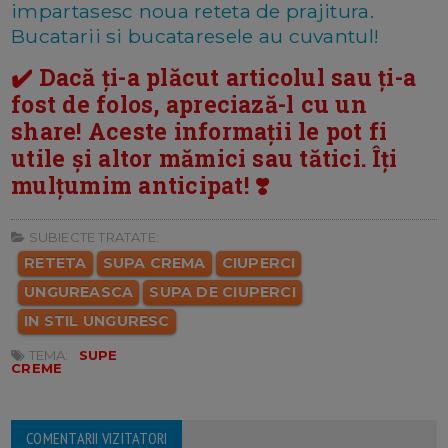
impartasesc noua reteta de prajitura.
Bucatarii si bucataresele au cuvantul!
✔️ Dacă ți-a plăcut articolul sau ți-a
fost de folos, apreciază-l cu un
share! Aceste informații le pot fi
utile și altor mămici sau tătici. Îți
mulțumim anticipat! ❣️
SUBIECTE TRATATE:
RETETA
SUPA CREMA
CIUPERCI
UNGUREASCA
SUPA DE CIUPERCI
IN STIL UNGURESC
TEMA:
SUPE
CREME
COMENTARII VIZITATORI