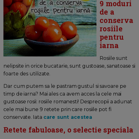
9 moduri
de a
conserva
rosiile
pentru
iarna
Rosiile sunt
nelipsite in orice bucatarie, sunt gustoase, sanatoase si
foarte des utilizate.
Dar cum putem sa le pastram gustul si savoare pe
timp de iarna? Mai ales ca avem acces la cele mai
gustoase rosii: rosiile romanesti! Desprecopii a adunat
cele mai bune 9 retete prin care rosiile pot fi
conservate. Iata
care sunt acestea
Retete fabuloase, o selectie speciala