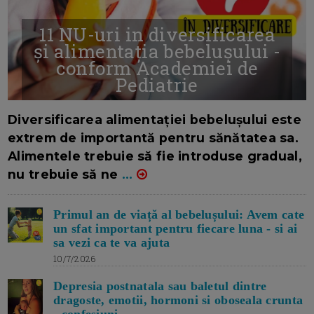
11 NU-uri in diversificarea
și alimentația bebelușului -
conform Academiei de
Pediatrie
16/7/2026
AUTOR: EDITOR DC.
Diversificarea alimentației bebelușului este
extrem de importantă pentru sănătatea sa.
Alimentele trebuie să fie introduse gradual,
nu trebuie să ne
...
Primul an de viață al bebelușului: Avem cate
un sfat important pentru fiecare luna - si ai
sa vezi ca te va ajuta
10/7/2026
Depresia postnatala sau baletul dintre
dragoste, emotii, hormoni si oboseala crunta
- confesiuni