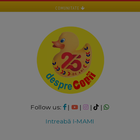
COMUNITATE
Follow us:
|
|
|
|
Intreabă I-MAMI