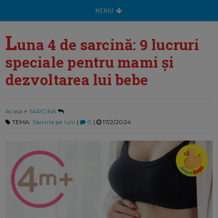
MENIU
L
una 4 de sarcină: 9 lucruri
speciale pentru mami și
dezvoltarea lui bebe
Acasa
>
SARCINA
TEMA:
Sarcina pe luni
|
0
|
17/2/2024