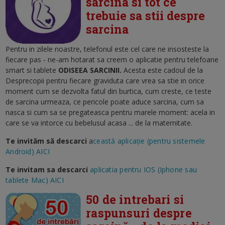
sarcina si tot ce
trebuie sa stii despre
sarcina
Pentru in zilele noastre, telefonul este cel care ne insosteste la
fiecare pas - ne-am hotarat sa creem o aplicatie pentru telefoane
smart si tablete
ODISEEA SARCINII.
Acesta este c
adoul de la
Desprecopii pentru fiecare graviduta care vrea sa stie in orice
moment cum se dezvolta fatul din burtica, cum creste, ce teste
de sarcina urmeaza, ce pericole poate aduce sarcina, cum sa
nasca si cum sa se pregateasca pentru marele moment: acela in
care se va intorce cu bebelusul acasa ... de la maternitate.
Te invităm să descarci
a
ceastă aplicație (pentru sistemele
Android) AICI
Te invitam sa descarci
aplicatia pentru IOS (Iphone sau
tablete Mac) AICI
50 de intrebari si
raspunsuri despre