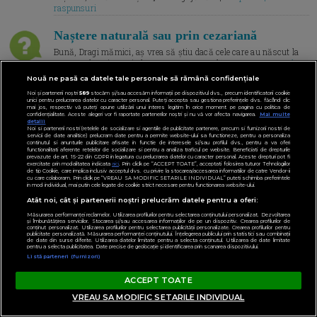
raspunsuri
Naștere naturală sau prin cezariană
Bună, Dragi mămici, aș vrea să știu dacă cele care au născut la
peste 38 de ani, ce ați ales: nașterea naturală sau p... |
Raspunde |
Vezi raspunsuri
Nouă ne pasă ca datele tale personale să rămână confidențiale
Noi și partenerii noștri
589
stocăm și/sau accesăm informații pe dispozitivul dvs., precum identificatorii cookie
unici pentru prelucrarea datelor cu caracter personal. Puteți accepta sau gestiona preferințele dvs. făcând clic
PROPUNERI REDACTOR SEF
mai jos, respectiv vă puteți opune utilizării unui interes legitim în orice moment pe pagina cu politica de
confidențialitate. Aceste alegeri vor fi raportate partenerilor noștri și nu vă vor afecta navigarea.
Mai multe
detalii
Noi si partenerii nostri (retelele de socializare si agentiile de publicitate partenere, precum si furnizorii nostri de
servicii de date analitice) prelucram date pentru a permite website-ului sa functioneze, pentru a personaliza
continutul si anunturile publicitare afisate in functie de interesele si/sau profilul dvs., pentru a va oferi
functionalitati aferente retelelor de socializare si pentru a analiza traficul pe website. Beneficiati de drepturile
prevazute de art. 15-22 din GDPR in legatura cu prelucrarea datelor cu caracter personal. Aceste drepturi pot fi
exercitate prin modalitatea indicata
aici
. Prin click pe “ACCEPT TOATE”, acceptati folosirea tuturor Tehnologiilor
de tip Cookie, care implica inclusiv acceptul dvs. cu privire la stocarea/accesarea informatiilor de catre Vendor-ii
cu care colaboram. Prin click pe “VREAU SA MODIFIC SETARILE INDIVIDUAL” puteti schimba preferintele
in mod individual, mai putin cele legate de cookie strict necesare pentru functionarea website-ului.
Atât noi, cât și partenerii noștri prelucrăm datele pentru a oferi:
Măsurarea performanței reclamelor. Utilizarea profilurilor pentru selectarea conținutului personalizat. Dezvoltarea
și îmbunătățirea serviciilor. Stocarea și/sau accesarea informațiilor de pe un dispozitiv. Crearea profilurilor de
conținut personalizat. Utilizarea profilurilor pentru selectarea publicității personalizate. Crearea profilurilor pentru
publicitate personalizată. Măsurarea performanței conținutului. Înțelegerea publicului prin statistici sau combinații
de date din surse diferite. Utilizarea datelor limitate pentru a selecta conținutul. Utilizarea de date limitate
pentru a selecta publicitatea. Date precise de geolocație și identificarea prin scanarea dispozitivului.
Listă parteneri (furnizori)
ACCEPT TOATE
VREAU SA MODIFIC SETARILE INDIVIDUAL