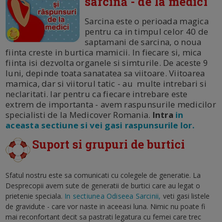
sarcină - de la medici
Sarcina este o perioada magica
pentru ca in timpul celor 40 de
saptamani de sarcina, o noua
fiinta creste in burtica mamicii. In fiecare si, mica
fiinta isi dezvolta organele si simturile. De aceste 9
luni, depinde toata sanatatea sa viitoare. Viitoarea
mamica, dar si viitorul tatic - au multe intrebari si
neclaritati. Iar pentru ca fiecare intrebare este
extrem de importanta - avem raspunsurile medicilor
specialisti de la Medicover Romania.
Intra
in
aceasta sectiune si vei gasi raspunsurile lor.
Suport si grupuri de burtici
Sfatul nostru este sa comunicati cu colegele de generatie. La
Desprecopii avem sute de generatii de burtici care au legat o
prietenie speciala.
In sectiunea Odiseea Sarcinii,
veti gasi listele
de gravidute - care vor naste in aceeasi luna. Nimic nu poate fi
mai reconfortant decit sa pastrati legatura cu femei care trec