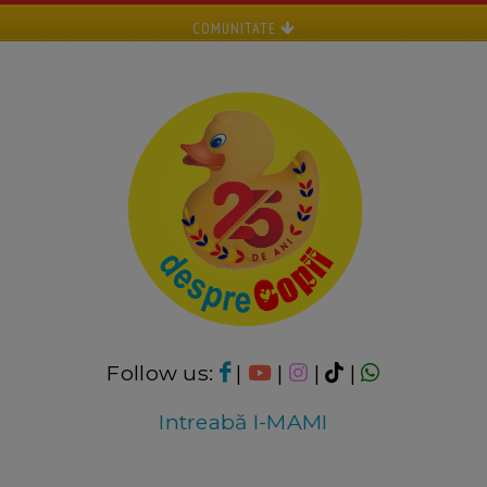
COMUNITATE
Follow us:
|
|
|
|
Intreabă I-MAMI