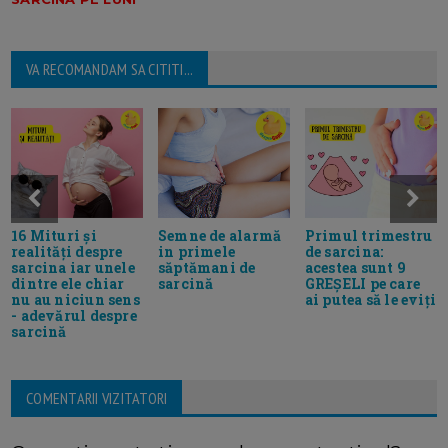
VA RECOMANDAM SA CITITI...
16 Mituri şi
Primul trimestru
Semne de alarmă
realităţi despre
de sarcina:
in primele
sarcina iar unele
acestea sunt 9
săptămani de
dintre ele chiar
GREȘELI pe care
sarcină
nu au niciun sens
ai putea să le eviți
- adevărul despre
sarcină
COMENTARII VIZITATORI