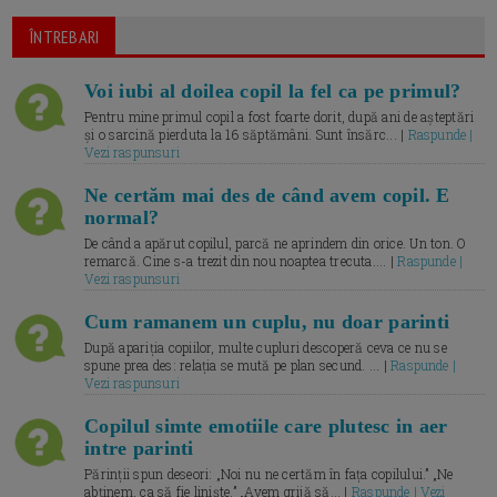
ÎNTREBARI
Voi iubi al doilea copil la fel ca pe primul?
Pentru mine primul copil a fost foarte dorit, după ani de așteptări
și o sarcină pierduta la 16 săptămâni. Sunt însărc... |
Raspunde |
Vezi raspunsuri
Ne certăm mai des de când avem copil. E
normal?
De când a apărut copilul, parcă ne aprindem din orice. Un ton. O
remarcă. Cine s-a trezit din nou noaptea trecuta.... |
Raspunde |
Vezi raspunsuri
Cum ramanem un cuplu, nu doar parinti
După apariția copiilor, multe cupluri descoperă ceva ce nu se
spune prea des: relația se mută pe plan secund. ... |
Raspunde |
Vezi raspunsuri
Copilul simte emotiile care plutesc in aer
intre parinti
Părinții spun deseori: „Noi nu ne certăm în fața copilului.” „Ne
abținem, ca să fie liniște.” „Avem grijă să... |
Raspunde | Vezi