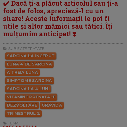
✔️ Dacă ți-a plăcut articolul sau ți-a
fost de folos, apreciază-l cu un
share! Aceste informații le pot fi
utile și altor mămici sau tătici. Îți
mulțumim anticipat! ❣️
SUBIECTE TRATATE:
SARCINA LA INCEPUT
LUNA 4 DE SARCINA
A TREIA LUNA
SIMPTOME SARCINA
SARCINA LA 4 LUNI
VITAMINE PRENATALE
DEZVOLTARE
GRAVIDA
TRIMESTRUL 2
TEMA:
SARCINA PE LUNI