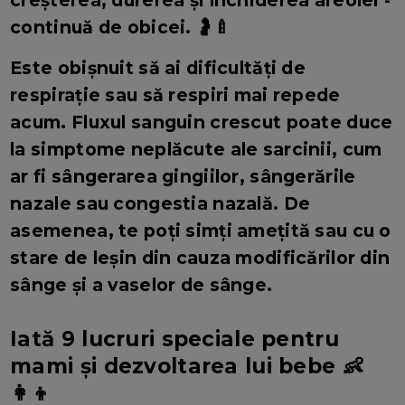
creșterea, durerea și închiderea areolei -
continuă de obicei. 🤰🍼
Este obișnuit să ai dificultăți de
respirație sau să respiri mai repede
acum. Fluxul sanguin crescut poate duce
la simptome neplăcute ale sarcinii, cum
ar fi sângerarea gingiilor, sângerările
nazale sau congestia nazală. De
asemenea, te poți simți amețită sau cu o
stare de leșin din cauza modificărilor din
sânge și a vaselor de sânge.
Iată 9 lucruri speciale pentru
mami și dezvoltarea lui bebe 👶
👩‍👦