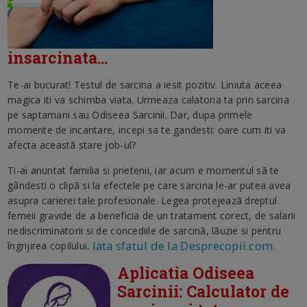
insarcinata...
Te-ai bucurat! Testul de sarcina a iesit pozitiv. Liniuta aceea
magica iti va schimba viata. Urmeaza calatoria ta prin sarcina
pe saptamani sau Odiseea Sarcinii. Dar, dupa primele
momente de incantare, incepi sa te gandesti: oare cum iti va
afecta aceastã stare job-ul?
Ti-ai anuntat familia si prietenii, iar acum e momentul sã te
gândesti o clipã si la efectele pe care sarcina le-ar putea avea
asupra carierei tale profesionale. Legea protejeazã dreptul
femeii gravide de a beneficia de un tratament corect, de salarii
nediscriminatorii si de concediile de sarcinã, lãuzie si pentru
Iata sfatul de la Desprecopii.com.
îngrijirea copilului.
Aplicatia Odiseea
Sarcinii: Calculator de