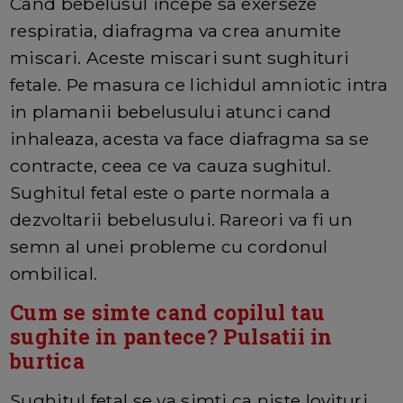
Cand bebelusul incepe sa exerseze
respiratia, diafragma va crea anumite
miscari. Aceste miscari sunt sughituri
fetale. Pe masura ce lichidul amniotic intra
in plamanii bebelusului atunci cand
inhaleaza, acesta va face diafragma sa se
contracte, ceea ce va cauza sughitul.
Sughitul fetal este o parte normala a
dezvoltarii bebelusului. Rareori va fi un
semn al unei probleme cu cordonul
ombilical.
Cum se simte cand copilul tau
sughite in pantece? Pulsatii in
burtica
Sughitul fetal se va simti ca niste lovituri