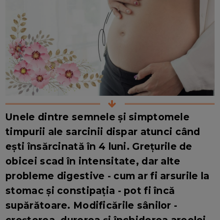
Unele dintre semnele și simptomele
timpurii ale sarcinii dispar atunci când
ești însărcinată în 4 luni. Grețurile de
obicei scad în intensitate, dar alte
probleme digestive - cum ar fi arsurile la
stomac și constipația - pot fi încă
supărătoare. Modificările sânilor -