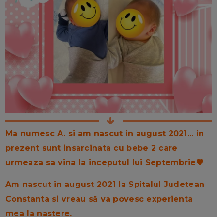
Ma numesc A. si am nascut in august 2021... in
prezent sunt insarcinata cu bebe 2 care
urmeaza sa vina la inceputul lui Septembrie💙
Am nascut in august 2021 la Spitalul Judetean
Constanta si vreau să va povesc experienta
mea la nastere.