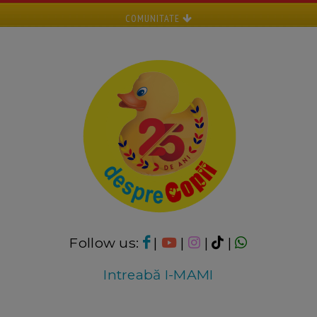
COMUNITATE
Follow us:
|
|
|
|
Intreabă I-MAMI