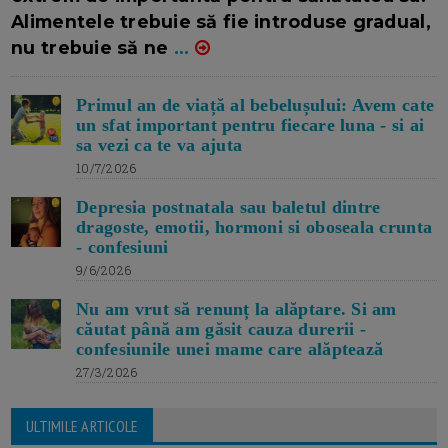
Alimentele trebuie să fie introduse gradual,
nu trebuie să ne
...
Primul an de viață al bebelușului: Avem cate
un sfat important pentru fiecare luna - si ai
sa vezi ca te va ajuta
10/7/2026
Depresia postnatala sau baletul dintre
dragoste, emotii, hormoni si oboseala crunta
- confesiuni
9/6/2026
Nu am vrut să renunț la alăptare. Si am
căutat până am găsit cauza durerii -
confesiunile unei mame care alăptează
27/3/2026
ULTIMILE ARTICOLE