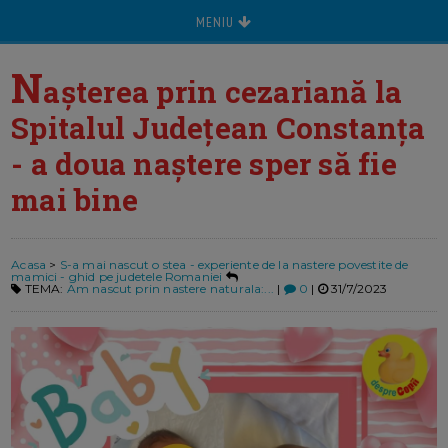
MENIU
N
așterea prin cezariană la
Spitalul Județean Constanța
- a doua naștere sper să fie
mai bine
Acasa
>
S-a mai nascut o stea - experiente de la nastere povestite de
mamici - ghid pe judetele Romaniei
TEMA:
Am nascut prin nastere naturala:...
|
0
|
31/7/2023