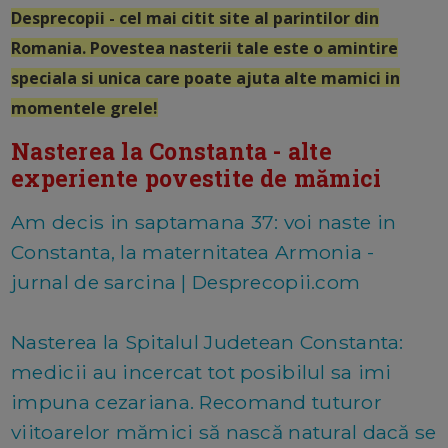
Desprecopii - cel mai citit site al parintilor din
Romania. Povestea nasterii tale este o amintire
speciala si unica care poate ajuta alte mamici in
momentele grele!
Nasterea la Constanta - alte
experiente povestite de mămici
Am decis in saptamana 37: voi naste in
Constanta, la maternitatea Armonia -
jurnal de sarcina | Desprecopii.com
Nasterea la Spitalul Judetean Constanta:
medicii au incercat tot posibilul sa imi
impuna cezariana. Recomand tuturor
viitoarelor mămici să nască natural dacă se