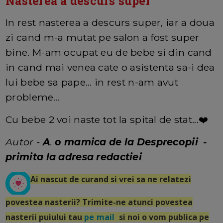
Nasterea a descurs super
In rest nasterea a descurs super, iar a doua
zi cand m-a mutat pe salon a fost super
bine. M-am ocupat eu de bebe si din cand
in cand mai venea cate o asistenta sa-i dea
lui bebe sa pape... in rest n-am avut
probleme...
Cu bebe 2 voi naste tot la spital de stat...❤️
Autor -
A
.
o mamica de la Desprecopii -
primita la adresa redactiei
Ai nascut de curand si vrei sa ne relatezi
povestea nasterii? Trimite-ne atunci povestea
nasterii puiului tau
pe mail
si noi o vom publica pe