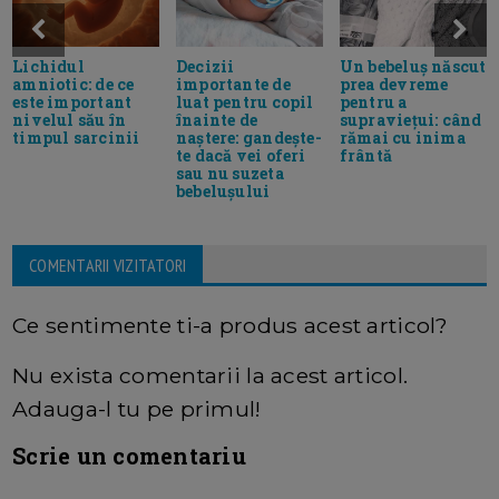
Lichidul
Decizii
Un bebeluș născut
amniotic: de ce
importante de
prea devreme
este important
luat pentru copil
pentru a
nivelul său în
înainte de
supraviețui: când
timpul sarcinii
naștere: gandește-
rămai cu inima
te dacă vei oferi
frântă
sau nu suzeta
bebelușului
COMENTARII VIZITATORI
Ce sentimente ti-a produs acest articol?
Nu exista comentarii la acest articol.
Adauga-l tu pe primul!
Scrie un comentariu