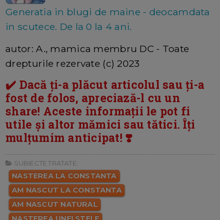
Generatia in blugi de maine - deocamdata
in scutece. De la 0 la 4 ani.
autor: A., mamica membru DC - Toate
drepturile rezervate (c) 2023
✔️ Dacă ți-a plăcut articolul sau ți-a
fost de folos, apreciază-l cu un
share! Aceste informații le pot fi
utile și altor mămici sau tătici. Îți
mulțumim anticipat! ❣️
SUBIECTE TRATATE:
NASTEREA LA CONSTANTA
AM NASCUT LA CONSTANTA
AM NASCUT NATURAL
NASTEREA UNEI STELE