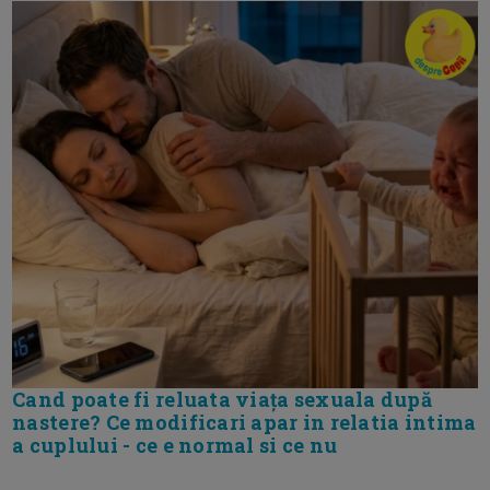
Cand poate fi reluata viața sexuala după
nastere? Ce modificari apar in relatia intima
a cuplului - ce e normal si ce nu