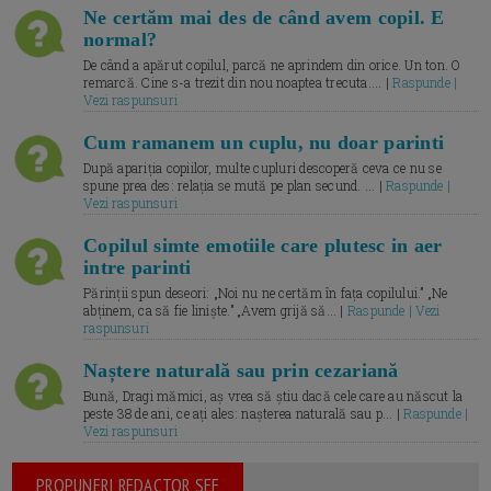
Ne certăm mai des de când avem copil. E
normal?
De când a apărut copilul, parcă ne aprindem din orice. Un ton. O
remarcă. Cine s-a trezit din nou noaptea trecuta.... |
Raspunde |
Vezi raspunsuri
Cum ramanem un cuplu, nu doar parinti
După apariția copiilor, multe cupluri descoperă ceva ce nu se
spune prea des: relația se mută pe plan secund. ... |
Raspunde |
Vezi raspunsuri
Copilul simte emotiile care plutesc in aer
intre parinti
Părinții spun deseori: „Noi nu ne certăm în fața copilului.” „Ne
abținem, ca să fie liniște.” „Avem grijă să... |
Raspunde | Vezi
raspunsuri
Naștere naturală sau prin cezariană
Bună, Dragi mămici, aș vrea să știu dacă cele care au născut la
peste 38 de ani, ce ați ales: nașterea naturală sau p... |
Raspunde |
Vezi raspunsuri
PROPUNERI REDACTOR SEF