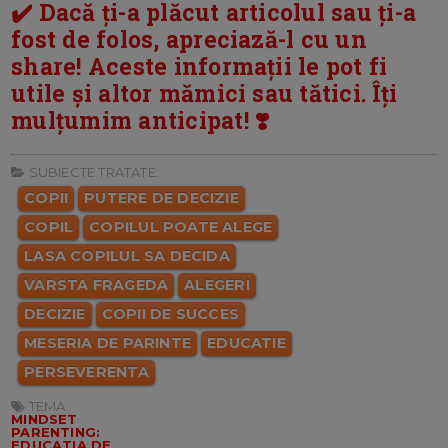
✔️ Dacă ți-a plăcut articolul sau ți-a
fost de folos, apreciază-l cu un
share! Aceste informații le pot fi
utile și altor mămici sau tătici. Îți
mulțumim anticipat! ❣️
SUBIECTE TRATATE:
COPII
PUTERE DE DECIZIE
COPIL
COPILUL POATE ALEGE
LASA COPILUL SA DECIDA
VARSTA FRAGEDA
ALEGERI
DECIZIE
COPII DE SUCCES
MESERIA DE PARINTE
EDUCATIE
PERSEVERENTA
TEMA:
MINDSET
PARENTING:
EDUCATIA DE