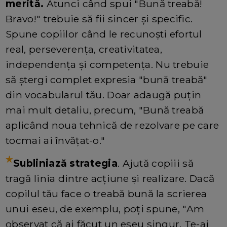
merită.
Atunci când spui "Bună treabă!
Bravo!" trebuie să fii sincer și specific.
Spune copiilor când le recunoști efortul
real, perseverența, creativitatea,
independența și competența. Nu trebuie
să ștergi complet expresia "bună treabă"
din vocabularul tău. Doar adaugă puțin
mai mult detaliu, precum, "Bună treabă
aplicând noua tehnică de rezolvare pe care
tocmai ai învățat-o."
Subliniază strategia
. Ajută copiii să
tragă linia dintre acțiune și realizare. Dacă
copilul tău face o treabă bună la scrierea
unui eseu, de exemplu, poți spune, "Am
observat că ai făcut un eseu singur. Te-ai