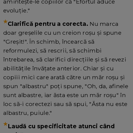
amintește-le copiilor că "Efortul aduce
evoluție."
Clarifică pentru a corecta.
Nu marca
doar greșelile cu un creion roșu și spune
"Greșit!". În schimb, încearcă să
reformulezi, să rescrii, să schimbi
întrebarea, să clarifici direcțiile și să revezi
abilitățile învățate anterior. Chiar și cu
copiii mici care arată către un măr roșu și
spun "albastru" poți spune, "Oh, da, afinele
sunt albastre, iar ăsta este un măr roșu" în
loc să-i corectezi sau să spui, "Ăsta nu este
albastru, puiule."
Laudă cu specificitate atunci când