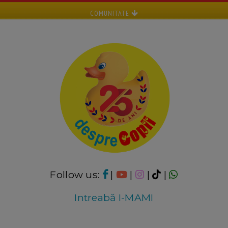
COMUNITATE
Follow us:
|
|
|
|
Intreabă I-MAMI