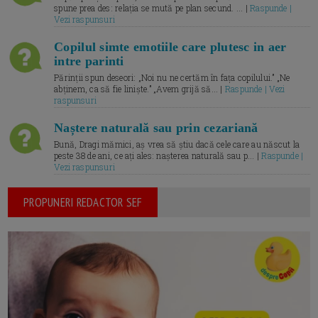
spune prea des: relația se mută pe plan secund. ... |
Raspunde |
Vezi raspunsuri
Copilul simte emotiile care plutesc in aer
intre parinti
Părinții spun deseori: „Noi nu ne certăm în fața copilului.” „Ne
abținem, ca să fie liniște.” „Avem grijă să... |
Raspunde | Vezi
raspunsuri
Naștere naturală sau prin cezariană
Bună, Dragi mămici, aș vrea să știu dacă cele care au născut la
peste 38 de ani, ce ați ales: nașterea naturală sau p... |
Raspunde |
Vezi raspunsuri
PROPUNERI REDACTOR SEF