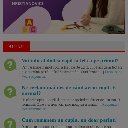
ÎNTREBARI
Voi iubi al doilea copil la fel ca pe primul?
Pentru mine primul copil a fost foarte dorit, după ani de așteptări
și o sarcină pierduta la 16 săptămâni. Sunt însărc... |
Raspunde |
Vezi raspunsuri
Ne certăm mai des de când avem copil. E
normal?
De când a apărut copilul, parcă ne aprindem din orice. Un ton. O
remarcă. Cine s-a trezit din nou noaptea trecuta.... |
Raspunde |
Vezi raspunsuri
Cum ramanem un cuplu, nu doar parinti
După apariția copiilor, multe cupluri descoperă ceva ce nu se