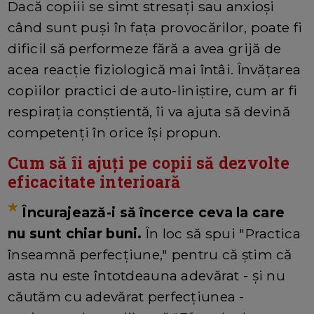
Dacă copiii se simt stresați sau anxioși
când sunt puși în fața provocărilor, poate fi
dificil să performeze fără a avea grijă de
acea reacție fiziologică mai întâi. Învățarea
copiilor practici de auto-liniștire, cum ar fi
respirația conștientă, îi va ajuta să devină
competenți în orice își propun.
Cum să îi ajuți pe copii să dezvolte
eficacitate interioară
Încurajează-i să încerce ceva la care
nu sunt chiar buni.
În loc să spui "Practica
înseamnă perfecțiune," pentru că știm că
asta nu este întotdeauna adevărat - și nu
căutăm cu adevărat perfecțiunea -