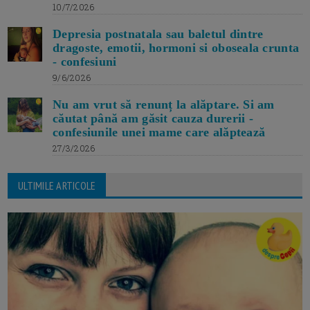
10/7/2026
Depresia postnatala sau baletul dintre
dragoste, emotii, hormoni si oboseala crunta
- confesiuni
9/6/2026
Nu am vrut să renunț la alăptare. Si am
căutat până am găsit cauza durerii -
confesiunile unei mame care alăptează
27/3/2026
ULTIMILE ARTICOLE