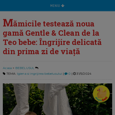
MENIU
M
ămicile testează noua
gamă Gentle & Clean de la
Teo bebe: Îngrijire delicată
din prima zi de viață
Acasa
>
BEBELUSUL
TEMA:
Igiena si ingrijirea bebelusului
|
0
|
31/5/2024