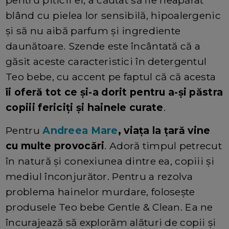
pentru piticii ei, a căutat să fie neapărat
blând cu pielea lor sensibilă, hipoalergenic
și să nu aibă parfum și ingrediente
daunătoare. Szende este încântată că a
găsit aceste caracteristici în detergentul
Teo bebe, cu accent pe faptul că că acesta
îi oferă tot ce și-a dorit pentru a-și păstra
copiii fericiți și hainele curate
.
Pentru
Andreea Mare
, viața la țară vine
cu multe provocări
. Adoră timpul petrecut
în natură și conexiunea dintre ea, copiii și
mediul înconjurător. Pentru a rezolva
problema hainelor murdare, folosește
produsele Teo bebe Gentle & Clean. Ea ne
încurajează să explorăm alături de copii și