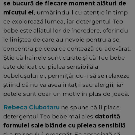
se bucură de fiecare moment alături de
micuțul ei
, urmărindu-l cu atenție în timp
ce explorează lumea, iar detergentul Teo
bebe este aliatul lor de încredere, oferindu-
le liniștea de care au nevoie pentru a se
concentra pe ceea ce contează cu adevărat.
Știe că hainele sunt curate și că Teo bebe
este delicat cu pielea sensibilă a
bebelușului ei, permițându-i să se relaxeze
știind că nu va avea iritații sau alergii, iar
petele sunt doar un motiv în plus de joacă.
Rebeca Ciubotaru
ne spune că îi place
detergentul Teo bebe mai ales
datorită
formulei sale blânde cu pielea sensibilă
și a mirosului proaspăt. Ea apreciază că