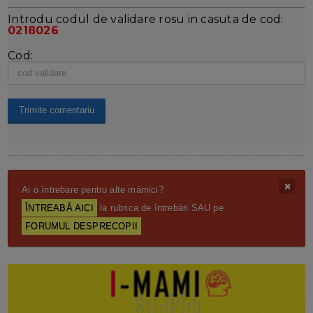
Introdu codul de validare rosu in casuta de cod:
0218026
Cod:
Ai o întrebare pentru alte mămici?
ÎNTREABĂ AICI
la rubrica de întrebări SAU pe
FORUMUL DESPRECOPII