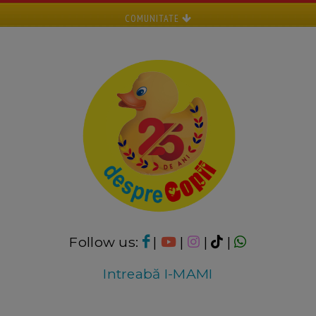
COMUNITATE
Follow us:
|
|
|
|
Intreabă I-MAMI