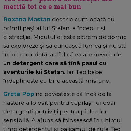
merită tot ce e mai bun
Roxana Mastan
descrie cum odată cu
primii pași ai lui Ștefan, a început și
distracția. Micuțul ei este extrem de dornic
să exploreze și să cunoască lumea și nu stă
în loc niciodată, astfel că ea are nevoie de
un detergent care să țină pasul cu
aventurile lui Ștefan
. Iar Teo bebe
îndeplinește cu brio această misiune.
Greta Pop
ne povestește că încă de la
naștere a folosit pentru copilașii ei doar
detergenți potriviți pentru pielea lor
sensibilă. A ajuns să folosească în ultimul
timp detergentul și balsamul de rufe Teo