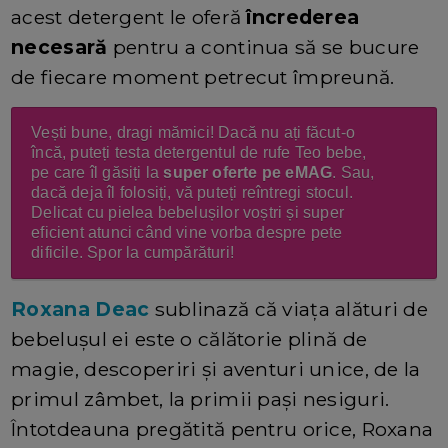
acest detergent le oferă
încrederea
necesară
pentru a continua să se bucure
de fiecare moment petrecut împreună.
Vești bune, dragi mămici!
Dacă nu ați făcut-o
încă, puteți testa detergentul de rufe Teo bebe,
pe care îl găsiți la
super oferte pe eMAG
. Sau,
dacă deja îl folosiți, vă puteți reîntregi stocul.
Delicat cu pielea bebelușilor voștri și super
eficient atunci când vine vorba despre pete
dificile. Spor la cumpărături!
Roxana Deac
sublinază că viața alături de
bebelușul ei este o călătorie plină de
magie, descoperiri și aventuri unice, de la
primul zâmbet, la primii pași nesiguri.
Întotdeauna pregătită pentru orice, Roxana