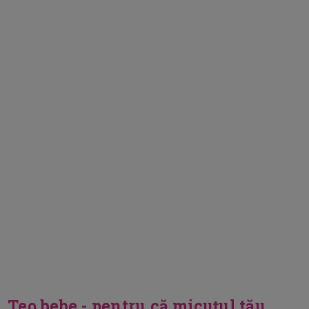
Teo bebe - pentru că micuțul tău