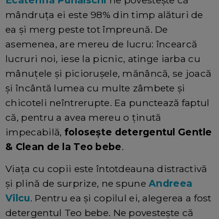
mândruța ei este 98% din timp alături de
ea și merg peste tot împreună. De
asemenea, are mereu de lucru: încearcă
lucruri noi, iese la picnic, atinge iarba cu
mânuțele și piciorușele, mănâncă, se joacă
și încântă lumea cu multe zâmbete și
chicoteli neîntrerupte. Ea punctează faptul
că, pentru a avea mereu o ținută
impecabilă,
folosește detergentul Gentle
& Clean de la Teo bebe
.
Viața cu copii este întotdeauna distractivă
și plină de surprize, ne spune
Andreea
Vîlcu
. Pentru ea și copilul ei, alegerea a fost
detergentul Teo bebe. Ne povestește că