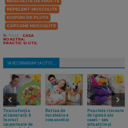
MUSCULITE DE FRUCTE
REPELENT MUSCULITE
DOPURI DE PLUTA
CAPCANE MUSCULITE
TEMA:
CASA
NOASTRA:
PRACTIC SI UTIL
VA RECOMANDAM SA CITITI...
Toxiinfecția
Rutina de
Punctele riscante
alimentară: 6
curatenie a
de igienă ale
lucruri
romancelor
casei - sau
importante de
situatiile și