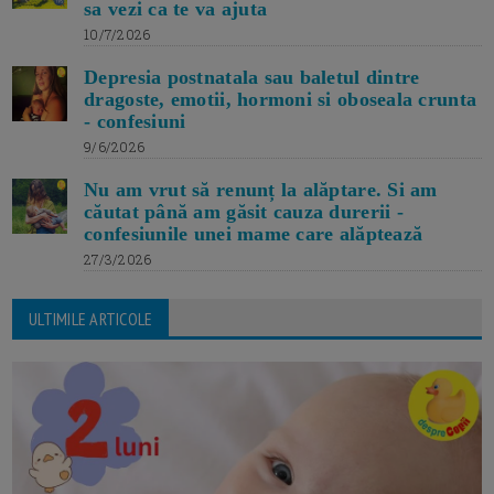
sa vezi ca te va ajuta
10/7/2026
Depresia postnatala sau baletul dintre
dragoste, emotii, hormoni si oboseala crunta
- confesiuni
9/6/2026
Nu am vrut să renunț la alăptare. Si am
căutat până am găsit cauza durerii -
confesiunile unei mame care alăptează
27/3/2026
ULTIMILE ARTICOLE