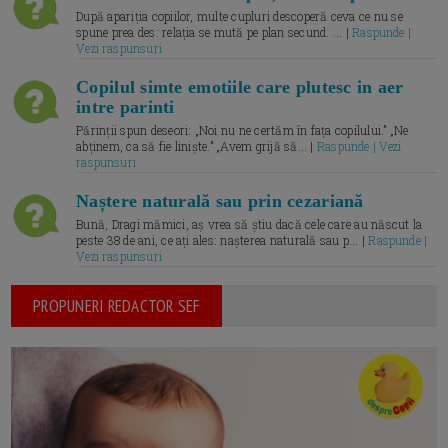
După apariția copiilor, multe cupluri descoperă ceva ce nu se
spune prea des: relația se mută pe plan secund. ... |
Raspunde |
Vezi raspunsuri
Copilul simte emotiile care plutesc in aer
intre parinti
Părinții spun deseori: „Noi nu ne certăm în fața copilului.” „Ne
abținem, ca să fie liniște.” „Avem grijă să... |
Raspunde | Vezi
raspunsuri
Naștere naturală sau prin cezariană
Bună, Dragi mămici, aș vrea să știu dacă cele care au născut la
peste 38 de ani, ce ați ales: nașterea naturală sau p... |
Raspunde |
Vezi raspunsuri
PROPUNERI REDACTOR SEF