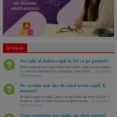
ÎNTREBARI
Voi iubi al doilea copil la fel ca pe primul?
Pentru mine primul copil a fost foarte dorit, după ani de așteptări
și o sarcină pierduta la 16 săptămâni. Sunt însărc... |
Raspunde |
Vezi raspunsuri
Ne certăm mai des de când avem copil. E
normal?
De când a apărut copilul, parcă ne aprindem din orice. Un ton. O
remarcă. Cine s-a trezit din nou noaptea trecuta.... |
Raspunde |
Vezi raspunsuri
Cum ramanem un cuplu, nu doar parinti