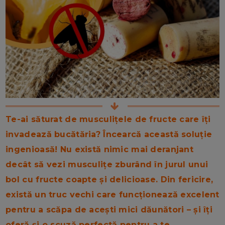
Te-ai săturat de musculițele de fructe care îți
invadează bucătăria? Încearcă această soluție
ingenioasă! Nu există nimic mai deranjant
decât să vezi musculițe zburând în jurul unui
bol cu fructe coapte și delicioase. Din fericire,
există un truc vechi care funcționează excelent
pentru a scăpa de acești mici dăunători – și îți
oferă și o scuză perfectă pentru a te