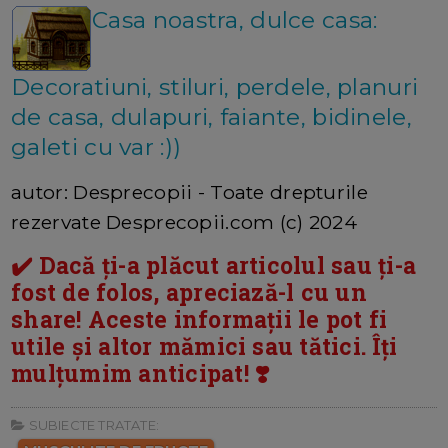
Casa noastra, dulce casa:
Decoratiuni, stiluri, perdele, planuri
de casa, dulapuri, faiante, bidinele,
galeti cu var :))
autor: Desprecopii - Toate drepturile
rezervate Desprecopii.com (c) 2024
✔️ Dacă ți-a plăcut articolul sau ți-a
fost de folos, apreciază-l cu un
share! Aceste informații le pot fi
utile și altor mămici sau tătici. Îți
mulțumim anticipat! ❣️
SUBIECTE TRATATE: