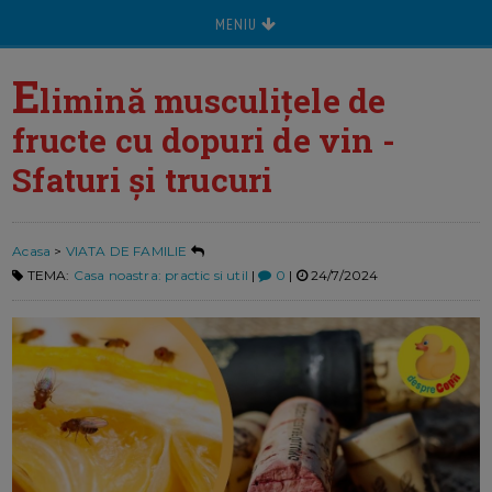
MENIU
E
limină musculițele de
fructe cu dopuri de vin -
Sfaturi și trucuri
Acasa
>
VIATA DE FAMILIE
TEMA:
Casa noastra: practic si util
|
0
|
24/7/2024