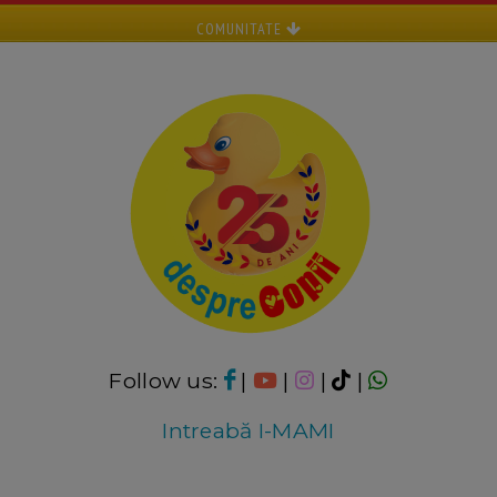
COMUNITATE
Follow us:
|
|
|
|
Intreabă I-MAMI