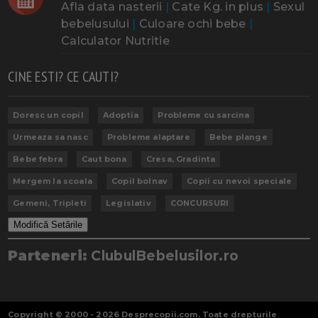
Afla data nasterii
|
Cate Kg. in plus
|
Sexul
bebelusului
|
Culoare ochi bebe
|
Calculator Nutritie
CINE ESTI? CE CAUTI?
Doresc un copil
Adoptia
Probleme cu sarcina
Urmeaza sa nasc
Probleme alaptare
Bebe plange
Bebe febra
Caut bona
Cresa, Gradinta
Mergem la scoala
Copil bolnav
Copii cu nevoi speciale
Gemeni, Tripleti
Legislativ
CONCURSURI
Modifică Setările
Parteneri:
ClubulBebelusilor.ro
Copyright © 2000 - 2026
Desprecopii.com
. Toate drepturile