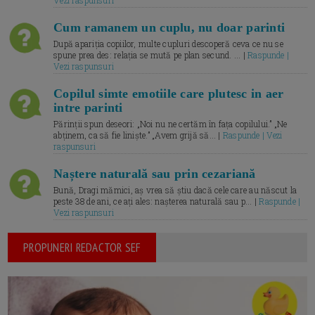
Vezi raspunsuri
Cum ramanem un cuplu, nu doar parinti
După apariția copiilor, multe cupluri descoperă ceva ce nu se
spune prea des: relația se mută pe plan secund. ... |
Raspunde |
Vezi raspunsuri
Copilul simte emotiile care plutesc in aer
intre parinti
Părinții spun deseori: „Noi nu ne certăm în fața copilului.” „Ne
abținem, ca să fie liniște.” „Avem grijă să... |
Raspunde | Vezi
raspunsuri
Naștere naturală sau prin cezariană
Bună, Dragi mămici, aș vrea să știu dacă cele care au născut la
peste 38 de ani, ce ați ales: nașterea naturală sau p... |
Raspunde |
Vezi raspunsuri
PROPUNERI REDACTOR SEF