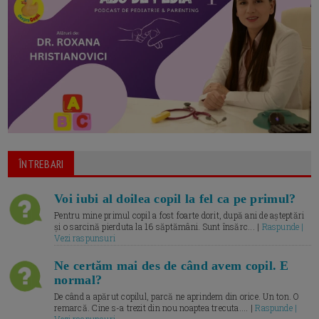
ÎNTREBARI
Voi iubi al doilea copil la fel ca pe primul?
Pentru mine primul copil a fost foarte dorit, după ani de așteptări
și o sarcină pierduta la 16 săptămâni. Sunt însărc... |
Raspunde |
Vezi raspunsuri
Ne certăm mai des de când avem copil. E
normal?
De când a apărut copilul, parcă ne aprindem din orice. Un ton. O
remarcă. Cine s-a trezit din nou noaptea trecuta.... |
Raspunde |