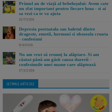
Primul an de viață al bebelușului: Avem cate
un sfat important pentru fiecare luna - si ai
sa vezi ca te va ajuta
10/7/2026
Depresia postnatala sau baletul dintre
dragoste, emotii, hormoni si oboseala crunta
- confesiuni
9/6/2026
Nu am vrut să renunț la alăptare. Si am
căutat până am găsit cauza durerii -
confesiunile unei mame care alăptează
27/3/2026
ULTIMILE ARTICOLE