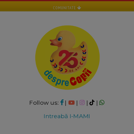
COMUNITATE
Follow us:
|
|
|
|
Intreabă I-MAMI