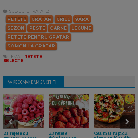
SUBIECTE TRATATE:
RETETE
GRATAR
GRILL
VARA
SEZON
PESTE
CARNE
LEGUME
RETETE PENTRU GRATAR
SOMON LA GRATAR
TEMA:
RETETE
SELECTE
VA RECOMANDAM SA CITITI...
33 rețete
21 rețete cu
Cea mai rapidă