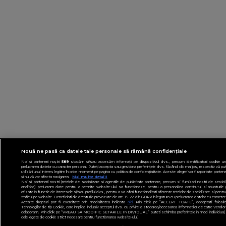
Nouă ne pasă ca datele tale personale să rămână confidențiale
Noi și partenerii noștri
589
stocăm și/sau accesăm informații pe dispozitivul dvs., precum identificatorii cookie uni
prelucrarea datelor cu caracter personal. Puteți accepta sau gestiona preferințele dvs. făcând clic mai jos, respectiv vă pu
utilizării unui interes legitim în orice moment pe pagina cu politica de confidențialitate. Aceste alegeri vor fi raportate partener
și nu vă vor afecta navigarea.
Mai multe detalii
Noi si partenerii nostri (retelele de socializare si agentiile de publicitate partenere, precum si furnizorii nostri de servic
analitice) prelucram date pentru a permite website-ului sa functioneze, pentru a personaliza continutul si anunturile p
afisate in functie de interesele si/sau profilul dvs., pentru a va oferi functionalitati aferente retelelor de socializare si pentr
traficul pe website. Beneficiati de drepturile prevazute de art. 15-22 din GDPR in legatura cu prelucrarea datelor cu caracter
Aceste drepturi pot fi exercitate prin modalitatea indicata
aici
. Prin click pe “ACCEPT TOATE”, acceptati folosire
Tehnologiilor de tip Cookie, care implica inclusiv acceptul dvs. cu privire la stocarea/accesarea informatiilor de catre Vendor-
colaboram. Prin click pe “VREAU SA MODIFIC SETARILE INDIVIDUAL” puteti schimba preferintele in mod individual, 
cele legate de cookie strict necesare pentru functionarea website-ului.