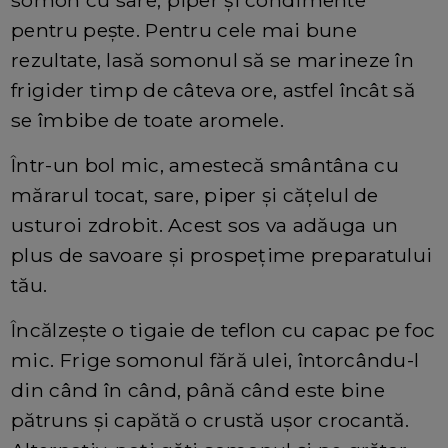
somon cu sare, piper și condimente
pentru pește. Pentru cele mai bune
rezultate, lasă somonul să se marineze în
frigider timp de câteva ore, astfel încât să
se îmbibe de toate aromele.
Într-un bol mic, amestecă smântâna cu
mărarul tocat, sare, piper și cățelul de
usturoi zdrobit. Acest sos va adăuga un
plus de savoare și prospețime preparatului
tău.
Încălzește o tigaie de teflon cu capac pe foc
mic. Frige somonul fără ulei, întorcându-l
din când în când, până când este bine
pătruns și capătă o crustă ușor crocantă.