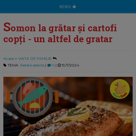
MENIU
S
omon la grătar și cartofi
copți - un altfel de gratar
Acasa
>
VIATA DE FAMILIE
TEMA:
Retete selecte
|
0
|
19/7/2024