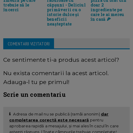
fabuloase cu
zmeură pe care
pizza cu blat din
căpșuni - Deliciul
trebuie să le
doar 2
primăverii cu o
încerci
ingrediente pe
istorie dulce și
care le ai mereu
beneficii
în casă 🍕
neașteptate
COMENTARII VIZITATORI
Ce sentimente ti-a produs acest articol?
Nu exista comentarii la acest articol.
Adauga-l tu pe primul!
Scrie un comentariu
Adresa de mail nu se publică (ramâi anonim)
dar
completarea corectă este necesară
pentru
aprobarea rapidă a mesajului, și mai ales în cazul în care
aștepți răspuns. | Toate câmpurile trebuie completate!