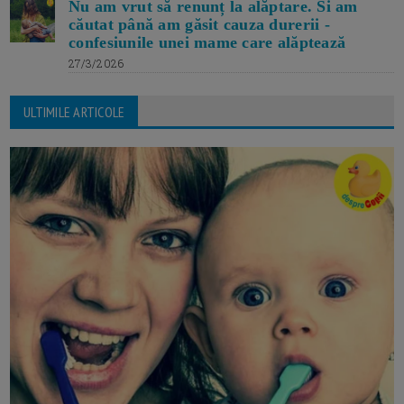
Nu am vrut să renunț la alăptare. Si am
căutat până am găsit cauza durerii -
confesiunile unei mame care alăptează
27/3/2026
ULTIMILE ARTICOLE