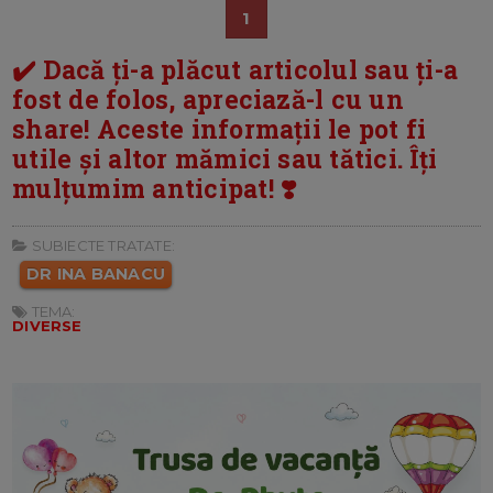
1
✔️ Dacă ți-a plăcut articolul sau ți-a
fost de folos, apreciază-l cu un
share! Aceste informații le pot fi
utile și altor mămici sau tătici. Îți
mulțumim anticipat! ❣️
SUBIECTE TRATATE:
DR INA BANACU
TEMA:
DIVERSE