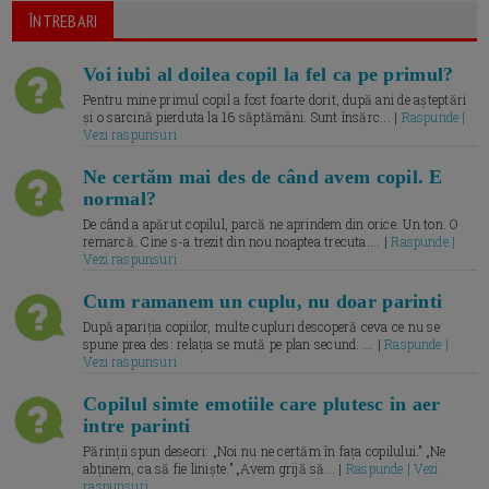
ÎNTREBARI
Voi iubi al doilea copil la fel ca pe primul?
Pentru mine primul copil a fost foarte dorit, după ani de așteptări
și o sarcină pierduta la 16 săptămâni. Sunt însărc... |
Raspunde |
Vezi raspunsuri
Ne certăm mai des de când avem copil. E
normal?
De când a apărut copilul, parcă ne aprindem din orice. Un ton. O
remarcă. Cine s-a trezit din nou noaptea trecuta.... |
Raspunde |
Vezi raspunsuri
Cum ramanem un cuplu, nu doar parinti
După apariția copiilor, multe cupluri descoperă ceva ce nu se
spune prea des: relația se mută pe plan secund. ... |
Raspunde |
Vezi raspunsuri
Copilul simte emotiile care plutesc in aer
intre parinti
Părinții spun deseori: „Noi nu ne certăm în fața copilului.” „Ne
abținem, ca să fie liniște.” „Avem grijă să... |
Raspunde | Vezi
raspunsuri