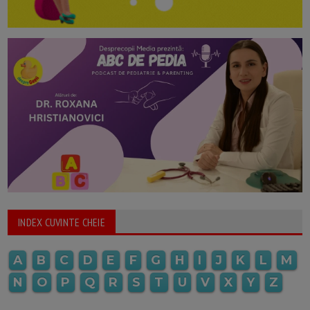
INDEX CUVINTE CHEIE
A
B
C
D
E
F
G
H
I
J
K
L
M
N
O
P
Q
R
S
T
U
V
X
Y
Z