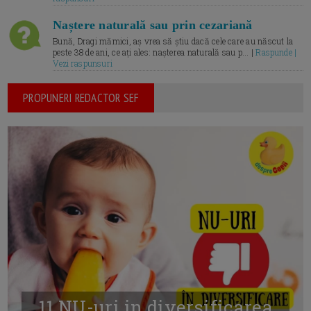
Naștere naturală sau prin cezariană
Bună, Dragi mămici, aș vrea să știu dacă cele care au născut la
peste 38 de ani, ce ați ales: nașterea naturală sau p... |
Raspunde |
Vezi raspunsuri
PROPUNERI REDACTOR SEF
11 NU-uri in diversificarea