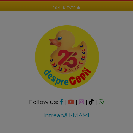
COMUNITATE
Follow us:
|
|
|
|
Intreabă I-MAMI