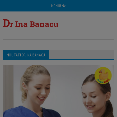
MENIU
D
r Ina Banacu
NOUTATI DR INA BANACU